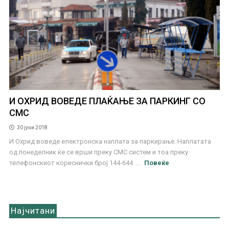
И ОХРИД ВОВЕДЕ ПЛАЌАЊЕ ЗА ПАРКИНГ СО
СМС
30 јуни 2018
И Охрид воведе електронска наплата за паркирање. Наплатата
од понеделник ќе се врши преку СМС систем и тоа преку
телефонскиот кориснички број 144-644. ...
Повеќе
Најчитани