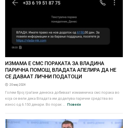
ИЗМАМА Е СМС ПОРАКАТА ЗА ВЛАДИНА
ПАРИЧНА ПОМОШ, ВЛАДАТА АПЕЛИРА ДА НЕ
СЕ ДАВААТ ЛИЧНИ ПОДАТОЦИ
20 мај 2024
Голем број граѓани денеска добиваат измамничка смс порака во
која се вели дека Владата им доделува парични средства во
износ од 6.150 денари. Во порак ...
Повеќе