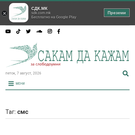
СДК.МК
Преземи
sdk.com.mk
Бесплатно на Google Play
петок, 7 август, 2026
МЕНИ
Таг:
смс