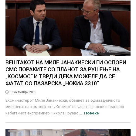
ВЕШТАКОТ НА МИЛЕ ЈАНАКИЕСКИ ГИ ОСПОРИ
СМС ПОРАКИТЕ СО ПЛАНОТ ЗА РУШЕЊЕ НА
„КОСМОС“ И ТВРДИ ДЕКА МОЖЕЛЕ ДА СЕ
ФАТАТ СО ПАЗАРСКА „НОКИА 3310“
15 октомври 2019
Ексминистерот Миле Јанакиески, обвинет за одмаздничкото
минирење на комплексот „Космос“ на Фијат Цаноски заедно со
избеганиот експремиер Никола Груевс ...
Повеќе