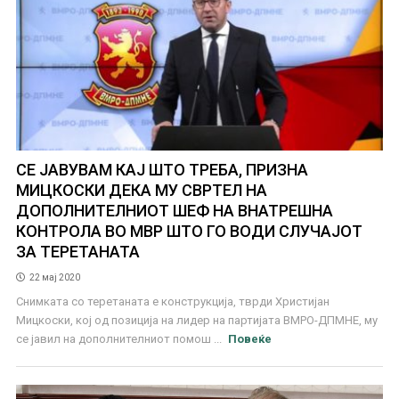
СЕ ЈАВУВАМ КАЈ ШТО ТРЕБА, ПРИЗНА
МИЦКОСКИ ДЕКА МУ СВРТЕЛ НА
ДОПОЛНИТЕЛНИОТ ШЕФ НА ВНАТРЕШНА
КОНТРОЛА ВО МВР ШТО ГО ВОДИ СЛУЧАЈОТ
ЗА ТЕРЕТАНАТА
22 мај 2020
Снимката со теретаната е конструкција, тврди Христијан
Мицкоски, кој од позиција на лидер на партијата ВМРО-ДПМНЕ, му
се јавил на дополнителниот помош ...
Повеќе