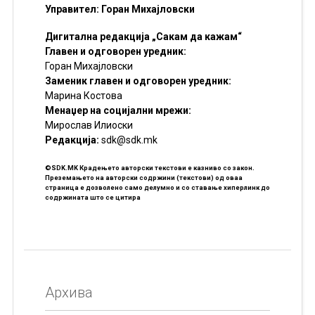
Управител: Горан Михајловски
Дигитална редакција „Сакам да кажам“
Главен и одговорен уредник:
Горан Михајловски
Заменик главен и одговорен уредник:
Марина Костова
Менаџер на социјални мрежи:
Мирослав Илиоски
Редакцијa:
sdk@sdk.mk
©SDK.MK Крадењето авторски текстови е казниво со закон.
Преземањето на авторски содржини (текстови) од оваа
страница е дозволено само делумно и со ставање хиперлинк до
содржината што се цитира
Архива