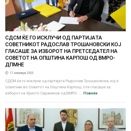
СДСМ ЌЕ ГО ИСКЛУЧИ ОД ПАРТИЈАTA
СОВЕТНИКОТ РАДОСЛАВ ТРОШАНОВСКИ КОЈ
ГЛАСАШЕ ЗА ИЗБОРОТ НА ПРЕТСЕДАТЕЛ НА
СОВЕТОТ НА ОПШТИНА КАРПОШ ОД ВМРО-
ДПМНЕ
17 ноември 2025
СДСМ ќе го исклучи од партијата Радослав Трошановски, кој е
советник во Советот на Општина Карпош, оти гласаше за
изборот на Христо Саракинов од ВМРО- ...
Повеќе