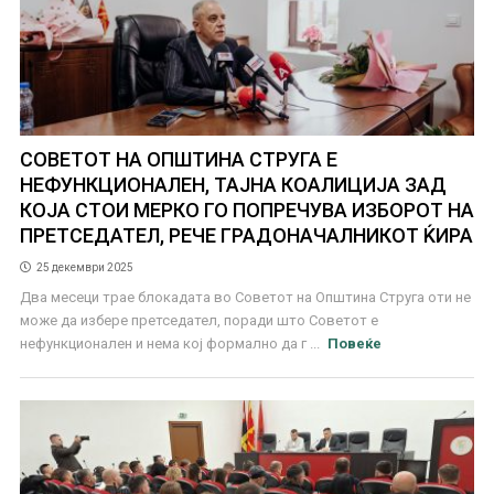
СОВЕТОТ НА ОПШТИНА СТРУГА Е
НЕФУНКЦИОНАЛЕН, ТАЈНА КОАЛИЦИЈА ЗАД
КОЈА СТОИ МЕРКО ГО ПОПРЕЧУВА ИЗБОРОТ НА
ПРЕТСЕДАТЕЛ, РЕЧЕ ГРАДОНАЧАЛНИКОТ ЌИРА
25 декември 2025
Два месеци трае блокадата во Советот на Општина Струга оти не
може да избере претседател, поради што Советот е
нефункционален и нема кој формално да г ...
Повеќе