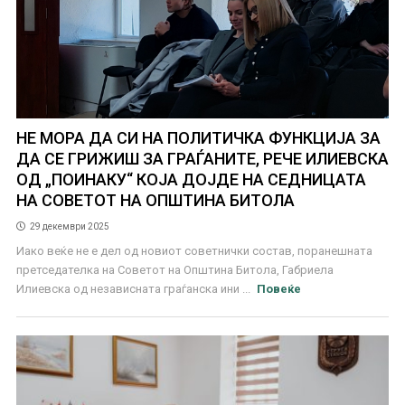
НЕ МОРА ДА СИ НА ПОЛИТИЧКА ФУНКЦИЈА ЗА
ДА СЕ ГРИЖИШ ЗА ГРАЃАНИТЕ, РЕЧЕ ИЛИЕВСКА
ОД „ПОИНАКУ“ КОЈА ДОЈДЕ НА СЕДНИЦАТА
НА СОВЕТОТ НА ОПШТИНА БИТОЛА
29 декември 2025
Иако веќе не е дел од новиот советнички состав, поранешната
претседателка на Советот на Општина Битола, Габриела
Илиевска од независната граѓанска ини ...
Повеќе