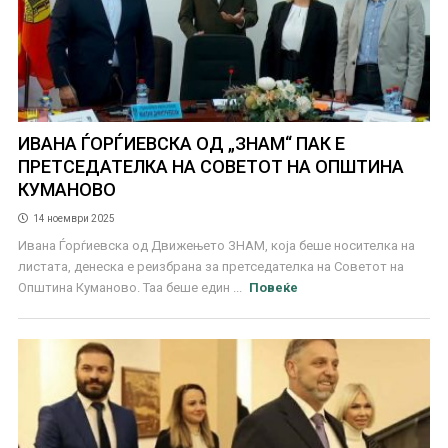
ИВАНА ЃОРЃИЕВСКА ОД „ЗНАМ“ ПАК Е
ПРЕТСЕДАТЕЛКА НА СОВЕТОТ НА ОПШТИНА
КУМАНОВО
14 ноември 2025
Ивана Ѓорѓиевска од Движењето ЗНАМ, која беше носителка на
листата, денеска е реизбрана за претседателка на Советот на
Општина Куманово. Таа беше един ...
Повеќе