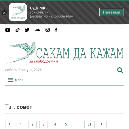
СДК.МК
Преземи
sdk.com.mk
Бесплатно на Google Play
сабота, 8 август, 2026
МЕНИ
Таг:
совет
…
1
2
3
4
5
31