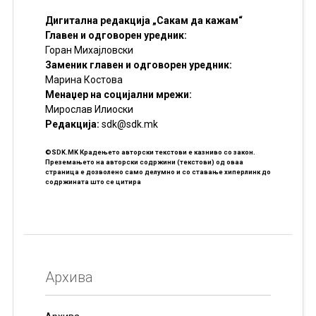
Дигитална редакција „Сакам да кажам“
Главен и одговорен уредник:
Горан Михајловски
Заменик главен и одговорен уредник:
Марина Костова
Менаџер на социјални мрежи:
Мирослав Илиоски
Редакцијa:
sdk@sdk.mk
©SDK.MK Крадењето авторски текстови е казниво со закон.
Преземањето на авторски содржини (текстови) од оваа
страница е дозволено само делумно и со ставање хиперлинк до
содржината што се цитира
Архива