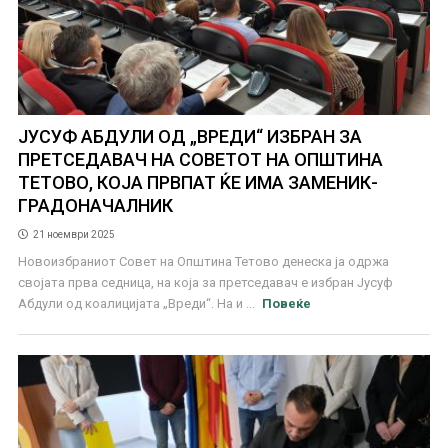
ЈУСУФ АБДУЛИ ОД „ВРЕДИ“ ИЗБРАН ЗА
ПРЕТСЕДАВАЧ НА СОВЕТОТ НА ОПШТИНА
ТЕТОВО, КОЈА ПРВПАТ ЌЕ ИМА ЗАМЕНИК-
ГРАДОНАЧАЛНИК
21 ноември 2025
Новоизбраниот Совет на Општина Тетово денеска ја одржа
својата прва седница, на која за претседавач е избран Јусуф
Абдули од коалицијата „Вреди“. На и ...
Повеќе