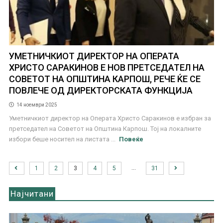
УМЕТНИЧКИОТ ДИРЕКТОР НА ОПЕРАТА
ХРИСТО САРАКИНОВ Е НОВ ПРЕТСЕДАТЕЛ НА
СОВЕТОТ НА ОПШТИНА КАРПОШ, РЕЧЕ ЌЕ СЕ
ПОВЛЕЧЕ ОД ДИРЕКТОРСКАТА ФУНКЦИЈА
14 ноември 2025
Уметничкиот директор на Операта Христо Саракинов е избран за
претседател на Советот на Општина Карпош. Тој на локалните
избори беше носител на листата ...
Повеќе
…
1
2
3
4
5
31
Најчитани