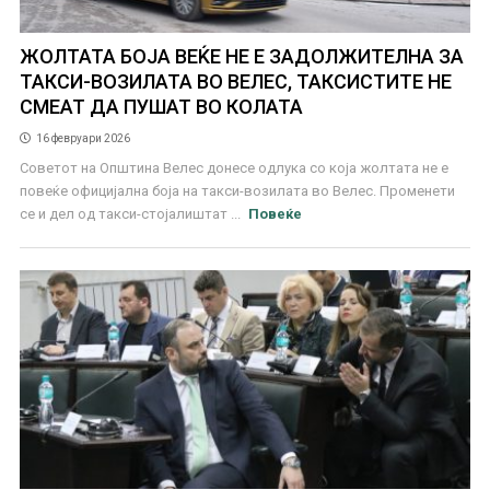
ЖОЛТАТА БОЈА ВЕЌЕ НЕ Е ЗАДОЛЖИТЕЛНА ЗА
ТАКСИ-ВОЗИЛАТА ВО ВЕЛЕС, ТАКСИСТИТЕ НЕ
СМЕАТ ДА ПУШАТ ВО КОЛАТА
16 февруари 2026
Советот на Општина Велес донесе одлука со која жолтата не е
повеќе официјална боја на такси-возилата во Велес. Променети
се и дел од такси-стојалиштат ...
Повеќе