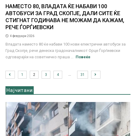
НАМЕСТО 80, ВЛАДАТА ЌЕ НАБАВИ 100
АВТОБУСИ ЗА ГРАД СКОПЈЕ, ДАЛИ СИТЕ ЌЕ
СТИГНАТ ГОДИНАВА НЕ МОЖАМ ДА КАЖАМ,
РЕЧЕ ЃОРЃИЕВСКИ
4 февруари 2026
Владата наместо 80 ќе набави 100 нови електрични автобуси за
Град Скопје, рече денеска градоначалникот Орце Ѓорѓиевски
одговарајќи на советничко праша ...
Повеќе
…
1
2
3
4
31
Најчитани