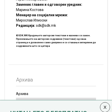
Заменик главен и одговорен уредник:
Марина Костова
Менаџер на социјални мрежи:
Мирослав Илиоски
Редакцијa:
sdk@sdk.mk
©SDK.MK Крадењето авторски текстови е казниво со закон.
Преземањето на авторски содржини (текстови) од оваа
страница е дозволено само делумно и со ставање хиперлинк до
содржината што се цитира
Архива
Архива