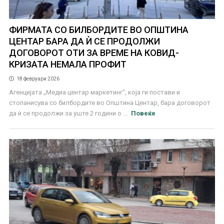
ФИРМАТА СО БИЛБОРДИТЕ ВО ОПШТИНА
ЦЕНТАР БАРА ДА Ѝ СЕ ПРОДОЛЖИ
ДОГОВОРОТ ОТИ ЗА ВРЕМЕ НА КОВИД-
КРИЗАТА НЕМАЛА ПРОФИТ
18 февруари 2026
Агенцијата „Медиа центар маркетинг“, која ги постави и
стопанисува со билбордите во Општина Центар, бара договорот
да ѝ се продолжи за уште 2 години о ...
Повеќе