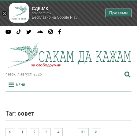
СДК.МК
Преземи
sdk.com.mk
Бесплатно на Google Play
петок, 7 август, 2026
МЕНИ
Таг:
совет
…
1
2
3
4
31