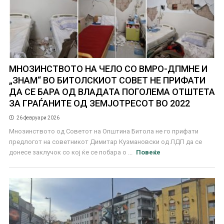
МНОЗИНСТВОТО НА ЧЕЛО СО ВМРО-ДПМНЕ И
„ЗНАМ“ ВО БИТОЛСКИОТ СОВЕТ НЕ ПРИФАТИ
ДА СЕ БАРА ОД ВЛАДАТА ПОГОЛЕМА ОТШТЕТА
ЗА ГРАЃАНИТЕ ОД ЗЕМЈОТРЕСОТ ВО 2022
26 февруари 2026
Мнозинството од Советот на Општина Битола не го прифати
предлогот на советникот Димитар Кузмановски од ЛДП да се
донесе заклучок со кој ќе се побара о ...
Повеќе