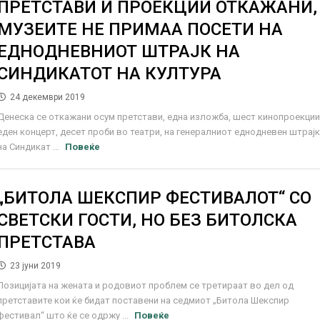
ПРЕТСТАВИ И ПРОЕКЦИИ ОТКАЖАНИ,
МУЗЕИТЕ НЕ ПРИМАА ПОСЕТИ НА
ЕДНОДНЕВНИОТ ШТРАЈК НА
СИНДИКАТОТ НА КУЛТУРА
24 декември 2019
Денеска се откажани осум претстави, една изложба, шест кинопроекции
еден концерт, десет проби во театри, на генералниот еднодневен штрај
на Синдикат ...
Повеќе
„БИТОЛА ШЕКСПИР ФЕСТИВАЛОТ“ СО
СВЕТСКИ ГОСТИ, НО БЕЗ БИТОЛСКА
ПРЕТСТАВА
23 јуни 2019
Позицијата на жената и родовиот проблем се третираат во дел од
претставите кои ќе бидат поставени на седмиот „Битола Шекспир
фестивал“ што ќе се одржу ...
Повеќе