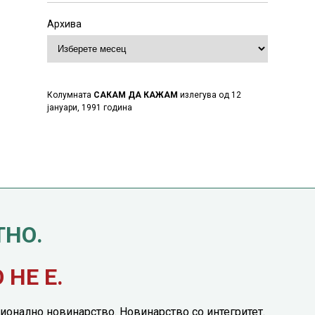
Архива
Колумната
САКАМ ДА КАЖАМ
излегува од 12
јануари, 1991 година
ТНО.
НЕ Е.
ионално новинарство. Новинарство со интегритет.