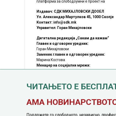
платформа за слободоумни е проект на
Издавач: СДК МИХАЈЛОВСКИ ДООЕЛ
Ул. Александар Мартулков 45, 1000 Скопје
Контакт:
info@sdk.mk
Управител: Горан Михајловски
Дигитална редакција „Сакам да кажам“
Главен и одговорен уредник:
Горан Михајловски
Заменик главен и одговорен уредник:
Марина Костова
Менаџер на социјални мрежи:
Мирослав Илиоски
Редакцијa:
sdk@sdk.mk
ЧИТАЊЕТО Е БЕСПЛА
©SDK.MK Крадењето авторски текстови е казниво со закон.
Преземањето на авторски содржини (текстови) од оваа
страница е дозволено само делумно и со ставање хиперлинк
до содржината што се цитира
АМА НОВИНАРСТВОТО 
Поддржете го слободното, независно, профес