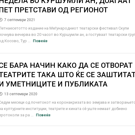
НЕДЕЛА ВО КУРШУМЛИ АН, ДОАЃААТ
ПЕТ ПРЕТСТАВИ ОД РЕГИОНОТ
7 септември 2021
Петнаесетотто издание на Меѓународниот театарски фестивал Скупи
почнува вечерва во 20 часот во Куршумли ан, а гостуваат театарски гру
од Косово, Тур ...
Повеќе
СЕ БАРА НАЧИН КАКО ДА СЕ ОТВОРАТ
ТЕАТРИТЕ ТАКА ШТО ЌЕ СЕ ЗАШТИТА
И УМЕТНИЦИТЕ И ПУБЛИКАТА
13 септември 2020
Седум месеци од почетокот на коронакризата во земјава и затворањет
на културните институции, театрите и кината сѐ уште немаат добиено
протоколи за ра ...
Повеќе