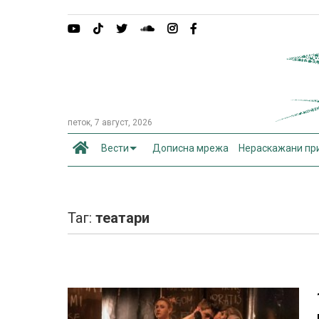
петок, 7 август, 2026
Вести
Дописна мрежа
Нераскажани пр
Таг:
театари