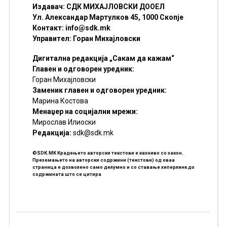
Издавач: СДК МИХАЈЛОВСКИ ДООЕЛ
Ул. Александар Мартулков 45, 1000 Скопје
Контакт:
info@sdk.mk
Управител: Горан Михајловски
Дигитална редакција „Сакам да кажам“
Главен и одговорен уредник:
Горан Михајловски
Заменик главен и одговорен уредник:
Марина Костова
Менаџер на социјални мрежи:
Мирослав Илиоски
Редакцијa:
sdk@sdk.mk
©SDK.MK Крадењето авторски текстови е казниво со закон.
Преземањето на авторски содржини (текстови) од оваа
страница е дозволено само делумно и со ставање хиперлинк до
содржината што се цитира