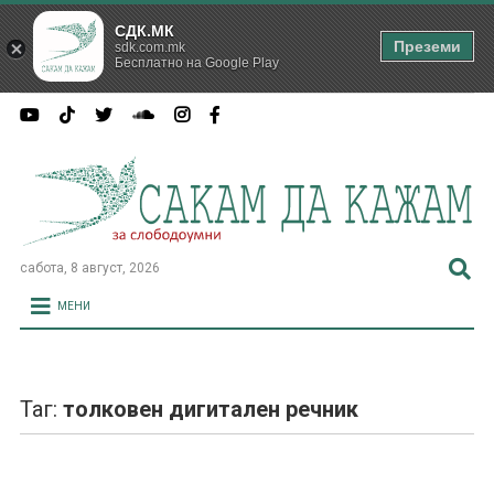
СДК.МК
Преземи
sdk.com.mk
Бесплатно на Google Play
сабота, 8 август, 2026
МЕНИ
Таг:
толковен дигитален речник