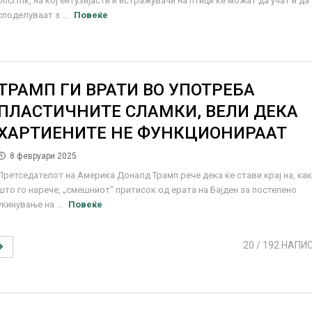
ptici.mk, на кој ентузијасти и истражувачи на птици ќе можат да учат и да
споделуваат з ...
Повеќе
ТРАМП ГИ ВРАТИ ВО УПОТРЕБА
ПЛАСТИЧНИТЕ СЛАМКИ, ВЕЛИ ДЕКА
ХАРТИЕНИТЕ НЕ ФУНКЦИОНИРААТ
8 февруари 2025
Претседателот на Америка Доналд Трамп рече дека ќе стави крај на, ка
што го нарече, „смешниот“ притисок од ерата на Бајден за постепено
укинување на ...
Повеќе
20
/ 192 НАПИ