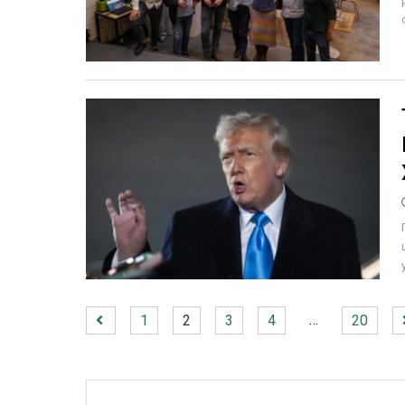
…
1
2
3
4
20