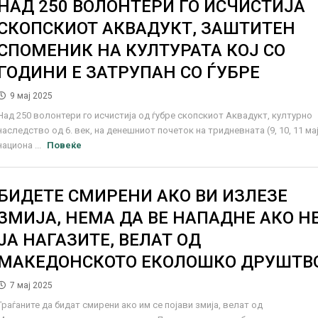
НАД 250 ВОЛОНТЕРИ ГО ИСЧИСТИЈА
СКОПСКИОТ АКВАДУКТ, ЗАШТИТЕН
СПОМЕНИК НА КУЛТУРАТА КОЈ СО
ГОДИНИ Е ЗАТРУПАН СО ЃУБРЕ
9 мај 2025
Над 250 волонтери го исчистија од ѓубре скопскиот Аквадукт, културно
наследство од 6. век, на денешниот почеток на тридневната (9, 10, 11 ма
национа ...
Повеќе
БИДЕТЕ СМИРЕНИ АКО ВИ ИЗЛЕЗЕ
ЗМИЈА, НЕМА ДА ВЕ НАПАДНЕ АКО Н
ЈА НАГАЗИТЕ, ВЕЛАТ ОД
МАКЕДОНСКОТО ЕКОЛОШКО ДРУШТВ
7 мај 2025
Граѓаните да бидат смирени ако им се појави змија, велат од