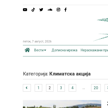
петок, 7 август, 2026
Вести
Дописна мрежа
Нераскажани пр
Категорија:
Климатска акција
…
1
2
3
4
20