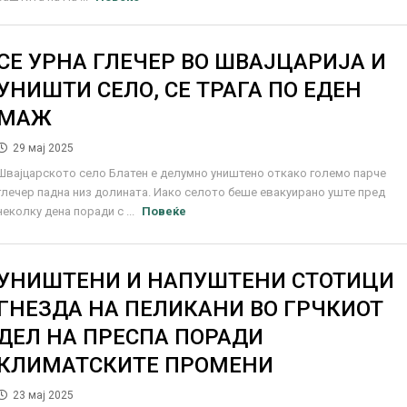
СЕ УРНА ГЛЕЧЕР ВО ШВАЈЦАРИЈА И
УНИШТИ СЕЛО, СЕ ТРАГА ПО ЕДЕН
МАЖ
29 мај 2025
Швајцарското село Блатен е делумно уништено откако големо парче
глечер падна низ долината. Иако селото беше евакуирано уште пред
неколку дена поради с ...
Повеќе
УНИШТЕНИ И НАПУШТЕНИ СТОТИЦИ
ГНЕЗДА НА ПЕЛИКАНИ ВО ГРЧКИОТ
ДЕЛ НА ПРЕСПА ПОРАДИ
КЛИМАТСКИТЕ ПРОМЕНИ
23 мај 2025