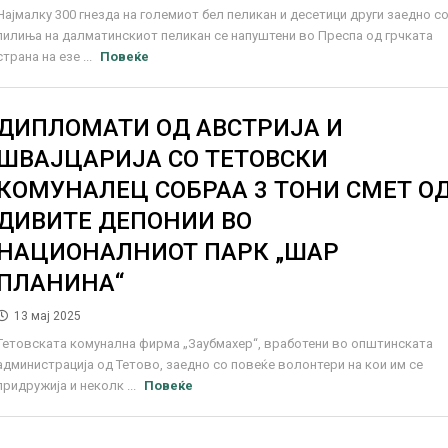
Најмалку 300 гнезда на големиот бел пеликан и десетици други заедно с
пилиња на далматинскиот пеликан се напуштени во Преспа од грчката
страна на езе ...
Повеќе
ДИПЛОМАТИ ОД АВСТРИЈА И
ШВАЈЦАРИЈА СО ТЕТОВСКИ
КОМУНАЛЕЦ СОБРАА 3 ТОНИ СМЕТ О
ДИВИТЕ ДЕПОНИИ ВО
НАЦИОНАЛНИОТ ПАРК „ШАР
ПЛАНИНА“
13 мај 2025
Тетовската комунална фирма „Заубмахер“, вработени во општинската
администрација од Тетово, заедно со повеќе волонтери на кои им се
придружија и неколк ...
Повеќе