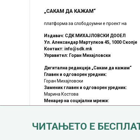
„САКАМ ДА КАЖАМ“
платформа за слободоумни е проект на
Издавач: СДК МИХАЈЛОВСКИ ДООЕЛ
Ул. Александар Мартулков 45, 1000 Скопје
Контакт:
info@sdk.mk
Управител: Горан Михајловски
Дигитална редакција „Сакам да кажам“
Главен и одговорен уредник:
Горан Михајловски
Заменик главен и одговорен уредник:
Марина Костова
Менаџер на социјални мрежи:
Мирослав Илиоски
Редакцијa:
sdk@sdk.mk
ЧИТАЊЕТО Е БЕСПЛА
©SDK.MK Крадењето авторски текстови е казниво со закон.
Преземањето на авторски содржини (текстови) од оваа
страница е дозволено само делумно и со ставање хиперлинк
до содржината што се цитира