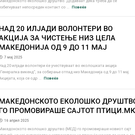
Македонското еколошко друштво. Додаваат дека треба да се
избегнуваат непосреден контакт со ...
Повеќе
НАД 20 ИЛЈАДИ ВОЛОНТЕРИ ВО
АКЦИЈА ЗА ЧИСТЕЊЕ НИЗ ЦЕЛА
МАКЕДОНИЈА ОД 9 ДО 11 МАЈ
7 мај 2025
Над 20 илјади волонтери ќе учествуваат во еколошката акција
„Генералка викенд“, за собирање отпад низ Македонија од 9 до 11 мај.
Акцијата, која се одр ...
Повеќе
МАКЕДОНСКОТО ЕКОЛОШКО ДРУШТВ
ГО ПРОМОВИРАШЕ САЈТОТ ПТИЦИ.М
16 април 2025
Македонското еколошко друштво (МЕД) го промовираше новиот сајт