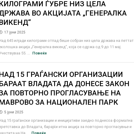
КИЛОГРАМИ ЃУБРЕ НИЗ ЦЕЛА
ДРЖАВА ВО АКЦИЈАТА „ГЕНЕРАЛКА
ВИКЕНД“
17 јуни 2025
Над 645 илјади килограми отпад беше собран низ цела држава на петтат
еколошка акција „Генералка викенд“, која се одржа од 9 до 11 мај.
Учествуваа 55. ...
Повеќе
НАД 15 ГРАЃАНСКИ ОРГАНИЗАЦИИ
БАРААТ ВЛАДАТА ДА ДОНЕСЕ ЗАКОН
ЗА ПОВТОРНО ПРОГЛАСУВАЊЕ НА
МАВРОВО ЗА НАЦИОНАЛЕН ПАРК
5 јуни 2025
Над 15 граѓански организации и иницијативи заедно поднесоа формална
претставка до Владата, барајќи итна акција за повторно прогласувње и
заштита на На ...
Повеќе