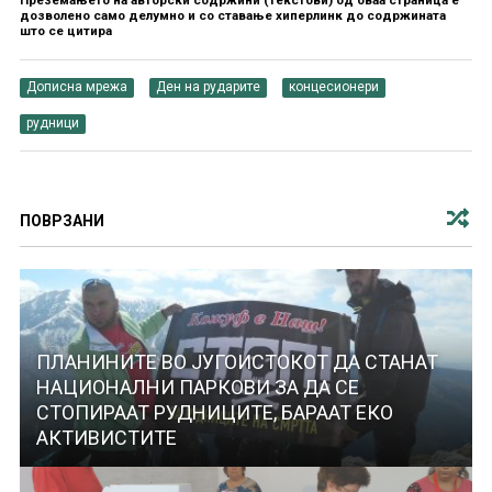
Преземањето на авторски содржини (текстови) од оваа страница е
дозволено само делумно и со ставање хиперлинк до содржината
што се цитира
Дописна мрежа
Ден на рударите
концесионери
рудници
ПОВРЗАНИ
ПЛАНИНИТЕ ВО ЈУГОИСТОКОТ ДА СТАНАТ
НАЦИОНАЛНИ ПАРКОВИ ЗА ДА СЕ
СТОПИРААТ РУДНИЦИТЕ, БАРААТ ЕКО
АКТИВИСТИТЕ