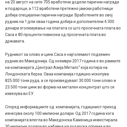
на 20 август на сите 705 вработени додели парични награди
и подароци, а 112 вработени претежно јамски работници
добија специјални парични награди. Вработените во овој
рудник на 1 јули оваа година добија и дополнителни 4.300
денари зголемување на платата со што просечната плата во
Саса е 80 проценти повисока од просечната плата во
државата.
Рудникот за олово и цинк Саса е најголемиот подземен
рудник во Македонија. Од ноември 2017 година е во рамките
на компанијата „Централ Азија Металс“ која котира на
Лондонската берза. Оваа компанија годишно ископува
825.000 тони руда, а се произведуваат 30.000 тони олово и
23.500 тони цинк во форма на метален концентрат што се
извезува во ЕУ.
Според информациите од компанијата, годишниот приход
изнесува околу 100 милиони долари. Од 2017 година кога
компанијата влегла во Македонска Каменица инвестирала
30 милиони долари во набавка на рударска опрема и во