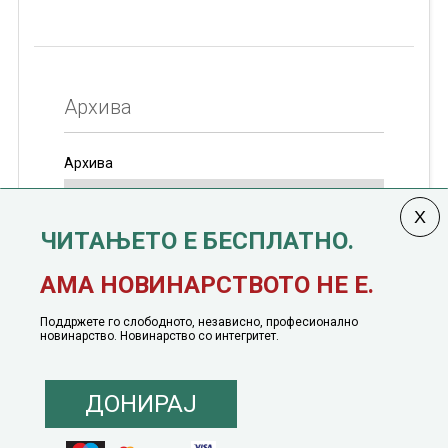
Архива
Архива
ЧИТАЊЕТО Е БЕСПЛАТНО.
Колумната
САКАМ ДА КАЖАМ
излегува од 12
АМА НОВИНАРСТВОТО НЕ Е.
јануари, 1991 година
Поддржете го слободното, независно, професионално
новинарство. Новинарство со интегритет.
ДОНИРАЈ
© 2016 - 2026 Сакам Да Кажам. Сите права задржани |
Маркетинг