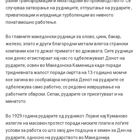
разни трансформации и низа падови во производството. Се
случуваа затворање на рудниците, отпуштање на рударите ,
приватизации и илјадници турболенции во нивното
понатамошно работење.
Во главните македонски рудници за олово, цинк, бакар,
железо, злато и други благородни метали влегоа странски
компании кои го држат приматот во државата. Сите рудници
кои денес егзистираат кај нас го одбележуваат Денот на
рударите, освен во Македонска Каменица каде поради
тридневната жалост поради смртта на 13-годишно момче
кое загина во сообраќајна несреќа Денот на рударите се
одбележува само работно, со редовно извршување на
работните обврски. Сепак, рударите се присетуваат и на
минатото.
Во 1929 година рударите од рудникот Лојане кај Куманово
излегле на масовен протест поради ниските плати и лоѓите
услови за работа со што овој ден подоцна е земен за Ден на
рударите, односно на рударството во Македонија.