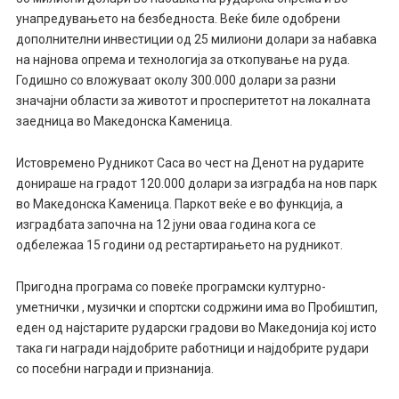
унапредувањето на безбедноста. Веќе биле одобрени
дополнителни инвестиции од 25 милиони долари за набавка
на најнова опрема и технологија за откопување на руда.
Годишно со вложуваат околу 300.000 долари за разни
значајни области за животот и просперитетот на локалната
заедница во Македонска Каменица.
Истовремено Рудникот Саса во чест на Денот на рударите
донираше на градот 120.000 долари за изградба на нов парк
во Македонска Каменица. Паркот веќе е во функција, а
изградбата започна на 12 јуни оваа година кога се
одбележаа 15 години од рестартирањето на рудникот.
Пригодна програма со повеќе програмски културно-
уметнички , музички и спортски содржини има во Пробиштип,
еден од најстарите рударски градови во Македонија кој исто
така ги награди најдобрите работници и најдобрите рудари
со посебни награди и признанија.