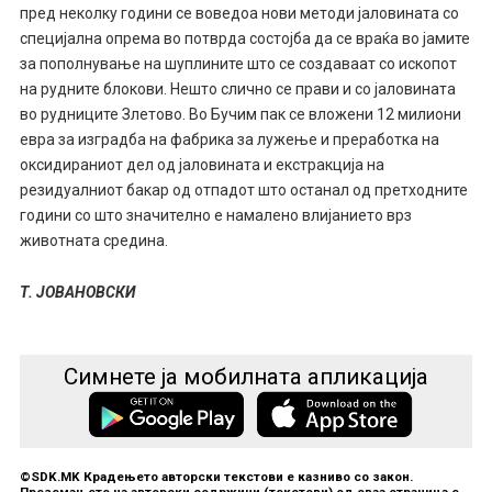
пред неколку години се воведоа нови методи јаловината со
специјална опрема во потврда состојба да се враќа во јамите
за пополнување на шуплините што се создаваат со ископот
на рудните блокови. Нешто слично се прави и со јаловината
во рудниците Злетово. Во Бучим пак се вложени 12 милиони
евра за изградба на фабрика за лужење и преработка на
оксидираниот дел од јаловината и екстракција на
резидуалниот бакар од отпадот што останал од претходните
години со што значително е намалено влијанието врз
животната средина.
Т. ЈОВАНОВСКИ
Симнете ја мобилната апликација
©SDK.MK Крадењето авторски текстови е казниво со закон.