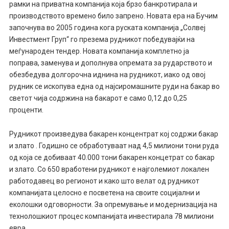
рамки на приватна компанија која брзо банкротирала и
производството времено било запрено. Новата ера на Бучим
започнува во 2005 година кога руската компанија „Солвеј
Инвестмент Груп“ го презема рудникот победувајќи на
меѓународен тендер. Новата компанија комплетно ја
поправа, заменува и дополнува опремата за рударството и
обезбедува долгорочна иднина на рудникот, иако од овој
рудник се ископува една од најсиромашните руди на бакар во
светот чија содржина на бакарот е само 0,12 до 0,25
проценти.
Рудникот произведува бакарен концентрат кој содржи бакар
и злато . Годишно се обработуваат над 4,5 милиони тони руда
од која се добиваат 40.000 тони бакарен концетрат со бакар
и злато. Со 650 вработени рудникот е најголемиот локален
работодавец во регионот и како што велат од рудникот
компанијата целосно е посветена на своите социјални и
еколошки одговорности. За опремување и модернизација на
технолошкиот процес компанијата инвестирала 78 милиони
евра.