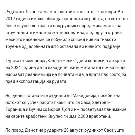
Рудникот Лојане денес не постои затоа што се затвори. Во
2017 година имаше обид да продолжи со работа, но сето тоа
беше неуспешно зашто овој рудник според мислењето на
стручњаците имал кратка перспектива, а од друга страна
месното население се побунило според нив на тивкото
труење од јаловината што останала во нивното подрачје.
Турската компанија „Калтун Челик“ доби концесија до крајот
на 2024 година да ги извади тешките метали од почвата, да
направат реанимација на почвата и да ја вратат во состојба
пред експлоатација на рудата.
Но, денес останатите рудници во Македонија, посебно на
истокот со успех работат како што се Саса, Злетово-
Тораница и Бучим со Боров Дол и им посветуваат внимание
на своите вработени. Вкупно ги има 2.200 вработени.
По повод Денот на рударите 28 август, рудникот Саса уште