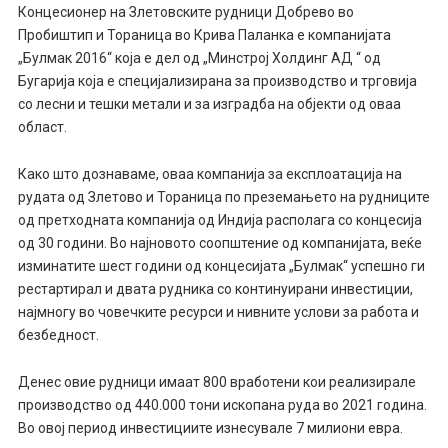
Концесионер на Злетовските рудници Добрево во
Пробиштип и Тораница во Крива Паланка е компанијата
„Булмак 2016“ која е дел од „Минстрој Холдинг АД “ од
Бугарија која е специјализирана за производство и трговија
со лесни и тешки метали и за изградба на објекти од оваа
област.
Како што дознаваме, оваа компанија за експлоатација на
рудата од Злетово и Тораница по преземањето на рудниците
од претходната компанија од Индија располага со концесија
од 30 години. Во најновото соопштение од компанијата, веќе
изминатите шест години од концесијата „Булмак“ успешно ги
рестартирал и двата рудника со континуирани инвестиции,
најмногу во човечките ресурси и нивните услови за работа и
безбедност.
Денес овие рудници имаат 800 вработени кои реализирале
производство од 440.000 тони ископана руда во 2021 година.
Во овој период инвестициите изнесувале 7 милиони евра.