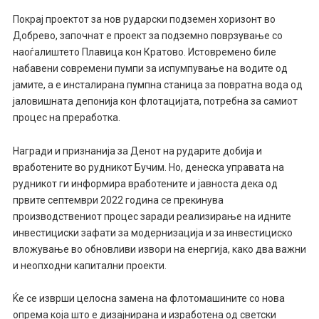
Покрај проектот за нов рударски подземен хоризонт во
Добрево, започнат е проект за подземно поврзување со
наоѓалиштето Плавица кон Кратово. Истовремено биле
набавени современи пумпи за испумпување на водите од
јамите, а е инсталирана пумпна станица за повратна вода од
јаловишната депонија кон флотацијата, потребна за самиот
процес на преработка.
Награди и признанија за Денот на рударите добија и
вработените во рудникот Бучим. Но, денеска управата на
рудникот ги информира вработените и јавноста дека од
првите септември 2022 година се прекинува
производствениот процес заради реализирање на идните
инвестициски зафати за модернизација и за инвестициско
вложување во обновливи извори на енергија, како два важни
и неопходни капитални проекти.
Ќе се изврши целосна замена на флотомашините со нова
опрема која што е дизајнирана и изработена од светски