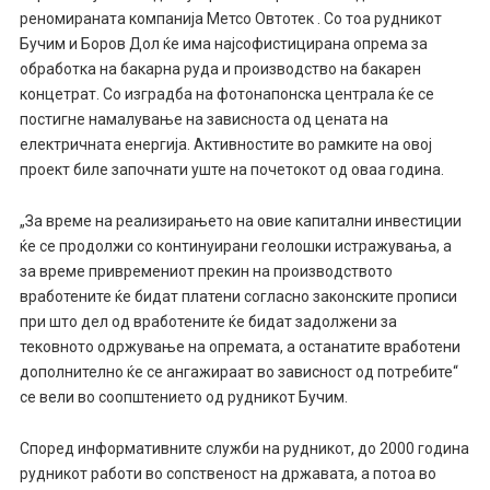
реномираната компанија Метсо Овтотек . Со тоа рудникот
Бучим и Боров Дол ќе има најсофистицирана опрема за
обработка на бакарна руда и производство на бакарен
концетрат. Со изградба на фотонапонска централа ќе се
постигне намалување на зависноста од цената на
електричната енергија. Активностите во рамките на овој
проект биле започнати уште на почетокот од оваа година.
„За време на реализирањето на овие капитални инвестиции
ќе се продолжи со континуирани геолошки истражувања, а
за време привремениот прекин на производството
вработените ќе бидат платени согласно законските прописи
при што дел од вработените ќе бидат задолжени за
тековното одржување на опремата, а останатите вработени
дополнително ќе се ангажираат во зависност од потребите“
се вели во соопштението од рудникот Бучим.
Според информативните служби на рудникот, до 2000 година
рудникот работи во сопственост на државата, а потоа во