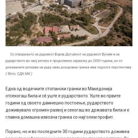
Со отворањето на рудникот Боров Дол векот на рудникот Бучим и на
рударството во овој регион е продолжено најмалку до 2030 година, но со
докажаните резерви на руда оваа доходовна гранка има подолга перспектива.
( Фото: СДК.МК )
Една од водечките стопански гранки во Македонија
отсекогаш била и сè уште е рударството. Уште во првите
години од своето дамнешно постоење, рударството
доживувало огромен развој и секогаш во државата била и е
главна домашна извозна гранка со најголем профит.
Порано, но и во последните 30 години рударството доживеа