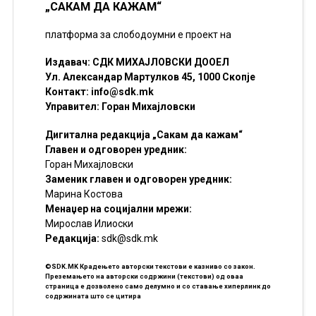
„САКАМ ДА КАЖАМ“
платформа за слободоумни е проект на
Издавач: СДК МИХАЈЛОВСКИ ДООЕЛ
Ул. Александар Мартулков 45, 1000 Скопје
Контакт:
info@sdk.mk
Управител: Горан Михајловски
Дигитална редакција „Сакам да кажам“
Главен и одговорен уредник:
Горан Михајловски
Заменик главен и одговорен уредник:
Марина Костова
Менаџер на социјални мрежи:
Мирослав Илиоски
Редакцијa:
sdk@sdk.mk
©SDK.MK Крадењето авторски текстови е казниво со закон.
Преземањето на авторски содржини (текстови) од оваа
страница е дозволено само делумно и со ставање хиперлинк до
содржината што се цитира