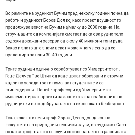
Во рамките на рудникот Бучим пред неколку години почна да
работи и рудникот Боров Дол кој како проект всушност го
продолжува векот на Бучим најмалку до 2030 година. Но,
стручњаците од компанијата сметаат дека ова рудно тело
содржи докажани резерви од околу 40 милиони тони руда
бакар и злато што значи векот може многу лесно да се
пролонгира за нови 30-40 години.
Трите рудници одлично соработуваат со Универзитетот „
Гоце Делчев “ во Штип од каде црпат образовни и стручни
кадри па заради тоа ги помагаат студентите и со
стипендирање. Повеќе професори од Универзитетот
имплементираат проекти за заштитата на вработените во
рудниците и во подобрувањето на еколошката безбедност.
Така, како што вели проф. Зоран Десподов декан на
факултетот за природни и технички науки, во рудникот Саса
по катастрофата што се случи со излевањето на јаловината