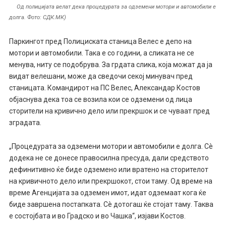
Од полицијата велат дека процедурата за одземени мотори и автомобили е
долга. Фото: СДК.МК)
Паркингот пред Полициската станица Велес е депо на
мотори и автомобили. Така е со години, а сликата не се
менува, ниту се подобрува. За грдата слика, која можат да ја
видат велешани, може да сведочи секој минувач пред
станицата. Командирот на ПС Велес, Александар Костов
објаснува дека тоа се возила кои се одземени од лица
сторители на кривично дело или прекршок и се чуваат пред
зградата.
„Процедурата за одземени мотори и автомобили е долга. Сè
додека не се донесе правосилна пресуда, дали средството
дефинитивно ќе биде одземено или вратено на сторителот
на кривичното дело или прекршокот, стои таму. Од време на
време Агенцијата за одземен имот, идат одземаат кога ќе
биде завршена постапката. Сè дотогаш ќе стојат таму. Таква
е состојбата и во Градско и во Чашка“, изјави Костов.