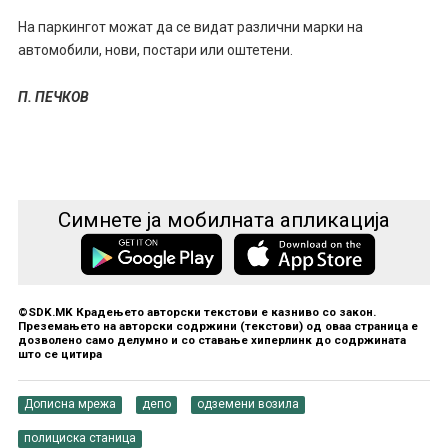
На паркингот можат да се видат различни марки на
автомобили, нови, постари или оштетени.
П. ПЕЧКОВ
Симнете ја мобилната апликација
©SDK.MK Крадењето авторски текстови е казниво со закон.
Преземањето на авторски содржини (текстови) од оваа страница е
дозволено само делумно и со ставање хиперлинк до содржината
што се цитира
Дописна мрежа
депо
одземени возила
полициска станица