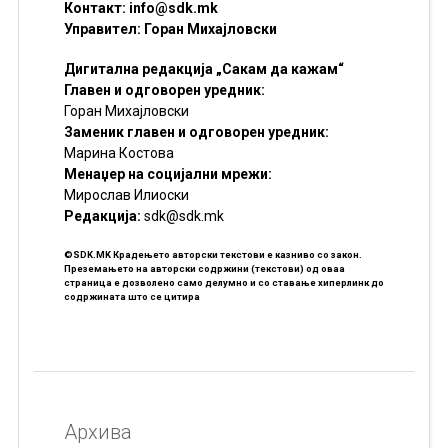
Контакт:
info@sdk.mk
Управител: Горан Михајловски
Дигитална редакција „Сакам да кажам“
Главен и одговорен уредник:
Горан Михајловски
Заменик главен и одговорен уредник:
Марина Костова
Менаџер на социјални мрежи:
Мирослав Илиоски
Редакцијa:
sdk@sdk.mk
©SDK.MK Крадењето авторски текстови е казниво со закон.
Преземањето на авторски содржини (текстови) од оваа
страница е дозволено само делумно и со ставање хиперлинк до
содржината што се цитира
Архива