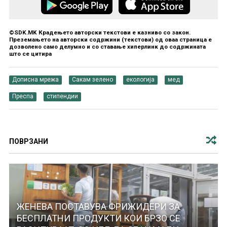
©SDK.MK Крадењето авторски текстови е казниво со закон.
Преземањето на авторски содржини (текстови) од оваа страница е
дозволено само делумно и со ставање хиперлинк до содржината
што се цитира
Дописна мрежа
Сакам зелено
екологија
мед
Преспа
стипендии
ПОВРЗАНИ
ЖЕНЕВА ПОСТАВУВА ФРИЖИДЕРИ ЗА
БЕСПЛАТНИ ПРОДУКТИ КОИ БРЗО СЕ