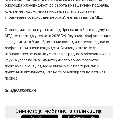
биолошка разновидност, до работа во заштитени подрачја,
консалтинг, одржливо земјоделство, еко-туризам и
управување со природни ресурси“, нагласуваат од МЕД.
Стипендиите за матурантите од Преспа што ќе ги доделува
МЕД ќе траат до учебната 2028/29. Вкупниот број стипендии
ќе се движи од 9 до 12, во зависност од интересот, односно
бројот на пријавени кандидати. Стипендистите ќе се
избираат врз основа на успехот во средното образование, а
клучна улога ќе има нивното учество во менторската
програма на МЕД, односно ангажманот во теренски и
практични активности, што ќе се реализираат во летниот
период.
Ж. ЗДРАВКОВСКА
Симнете ја мобилната апликација