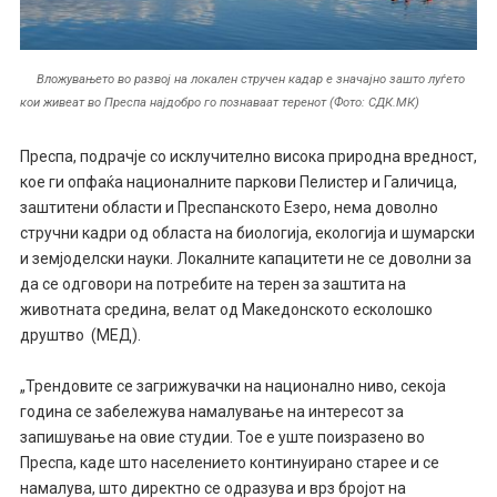
Вложувањето во развој на локален стручен кадар е значајно зашто луѓето
кои живеат во Преспа најдобро го познаваат теренот (Фото: СДК.МК)
Преспа, подрачје со исклучително висока природна вредност,
кое ги опфаќа националните паркови Пелистер и Галичица,
заштитени области и Преспанското Езеро, нема доволно
стручни кадри од областа на биологија, екологија и шумарски
и земјоделски науки. Локалните капацитети не се доволни за
да се одговори на потребите на терен за заштита на
животната средина, велат од Македонското есколошко
друштво (МЕД).
„Трендовите се загрижувачки на национално ниво, секоја
година се забележува намалување на интересот за
запишување на овие студии. Тое е уште поизразено во
Преспа, каде што населението континуирано старее и се
намалува, што директно се одразува и врз бројот на