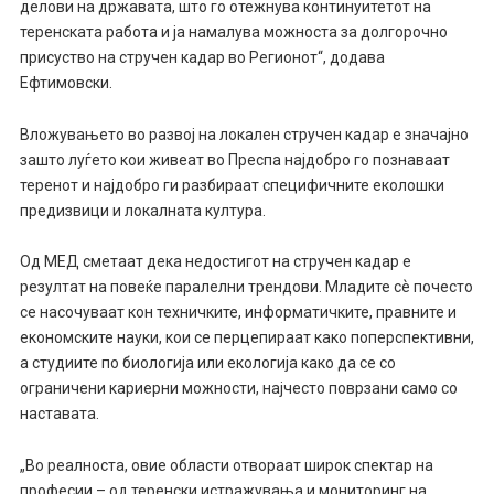
делови на државата, што го отежнува континуитетот на
теренската работа и ја намалува можноста за долгорочно
присуство на стручен кадар во Регионот“, додава
Ефтимовски.
Вложувањето во развој на локален стручен кадар е значајно
зашто луѓето кои живеат во Преспа најдобро го познаваат
теренот и најдобро ги разбираат специфичните еколошки
предизвици и локалната култура.
Од МЕД сметаат дека недостигот на стручен кадар е
резултат на повеќе паралелни трендови. Младите сѐ почесто
се насочуваат кон техничките, информатичките, правните и
економските науки, кои се перцепираат како поперспективни,
а студиите по биологија или екологија како да се со
ограничени кариерни можности, најчесто поврзани само со
наставата.
„Во реалноста, овие области отвораат широк спектар на
професии – од теренски истражувања и мониторинг на