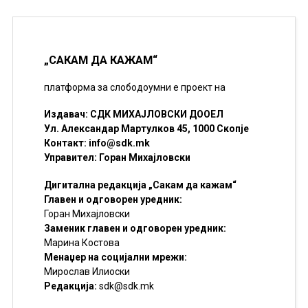
„САКАМ ДА КАЖАМ“
платформа за слободоумни е проект на
Издавач: СДК МИХАЈЛОВСКИ ДООЕЛ
Ул. Александар Мартулков 45, 1000 Скопје
Контакт:
info@sdk.mk
Управител: Горан Михајловски
Дигитална редакција „Сакам да кажам“
Главен и одговорен уредник:
Горан Михајловски
Заменик главен и одговорен уредник:
Марина Костова
Менаџер на социјални мрежи:
Мирослав Илиоски
Редакцијa:
sdk@sdk.mk