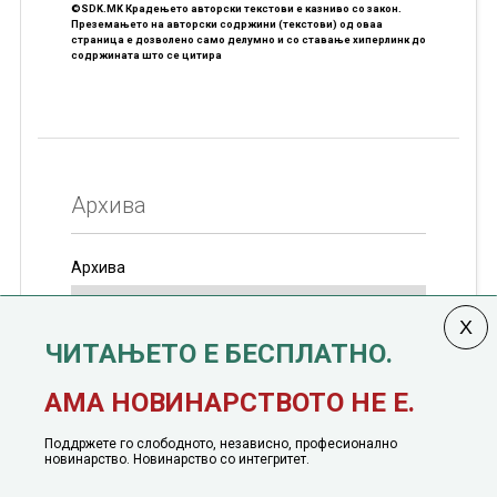
©SDK.MK Крадењето авторски текстови е казниво со закон.
Преземањето на авторски содржини (текстови) од оваа
страница е дозволено само делумно и со ставање хиперлинк до
содржината што се цитира
Архива
Архива
ЧИТАЊЕТО Е БЕСПЛАТНО.
Колумната
САКАМ ДА КАЖАМ
излегува од 12
АМА НОВИНАРСТВОТО НЕ Е.
јануари, 1991 година
Поддржете го слободното, независно, професионално
новинарство. Новинарство со интегритет.