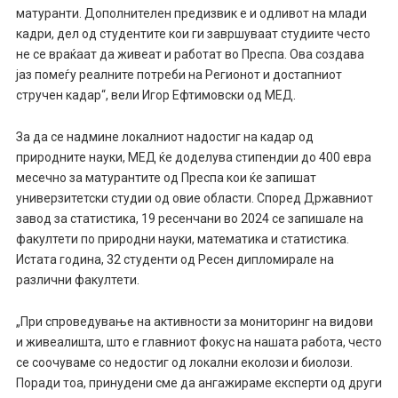
матуранти. Дополнителен предизвик е и одливот на млади
кадри, дел од студентите кои ги завршуваат студиите често
не се враќаат да живеат и работат во Преспа. Ова создава
јаз помеѓу реалните потреби на Регионот и достапниот
стручен кадар“, вели Игор Ефтимовски од МЕД.
За да се надмине локалниот надостиг на кадар од
природните науки, МЕД ќе доделува стипендии до 400 евра
месечно за матурантите од Преспа кои ќе запишат
универзитетски студии од овие области. Според Државниот
завод за статистика, 19 ресенчани во 2024 се запишале на
факултети по природни науки, математика и статистика.
Истата година, 32 студенти од Ресен дипломирале на
различни факултети.
„При спроведување на активности за мониторинг на видови
и живеалишта, што е главниот фокус на нашата работа, често
се соочуваме со недостиг од локални еколози и биолози.
Поради тоа, принудени сме да ангажираме експерти од други