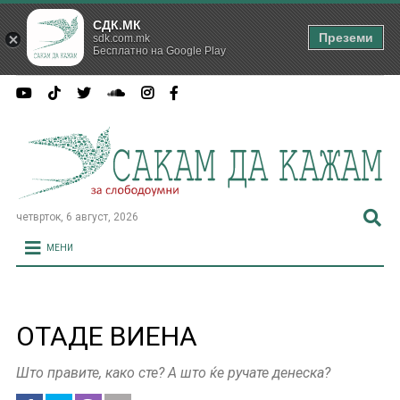
СДК.МК
Преземи
sdk.com.mk
Бесплатно на Google Play
четврток, 6 август, 2026
МЕНИ
ОТАДЕ ВИЕНА
Што правите, како сте? А што ќе ручате денеска?