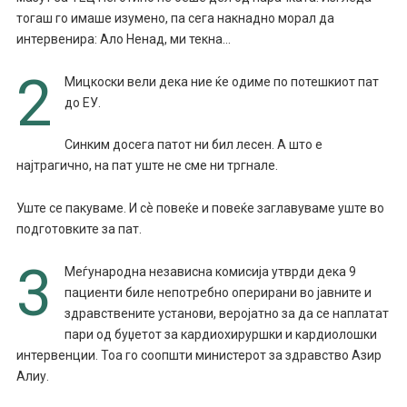
тогаш го имаше изумено, па сега накнадно морал да
интервенира: Ало Ненад, ми текна…
2
Мицкоски вели дека ние ќе одиме по потешкиот пат
до ЕУ.
Синким досега патот ни бил лесен. А што е
најтрагично, на пат уште не сме ни тргнале.
Уште се пакуваме. И сѐ повеќе и повеќе заглавуваме уште во
подготовките за пат.
3
Меѓународна независна комисија утврди дека 9
пациенти биле непотребно оперирани во јавните и
здравствените установи, веројатно за да се наплатат
пари од буџетот за кардиохируршки и кардиолошки
интервенции. Тоа го соопшти министерот за здравство Азир
Алиу.