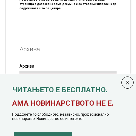
страница е дозволено само делумно и со ставање хиперлинк до
содржината што се цитира
Архива
Архива
ЧИТАЊЕТО Е БЕСПЛАТНО.
Колумната
САКАМ ДА КАЖАМ
излегува од 12
АМА НОВИНАРСТВОТО НЕ Е.
јануари, 1991 година
Поддржете го слободното, независно, професионално
новинарство. Новинарство со интегритет.