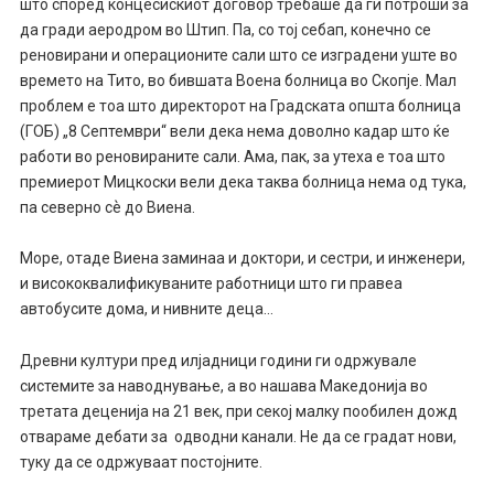
што според концесискиот договор требаше да ги потроши за
да гради аеродром во Штип. Па, со тој себап, конечно се
реновирани и операционите сали што се изградени уште во
времето на Тито, во бившата Воена болница во Скопје. Мал
проблем е тоа што директорот на Градската општа болница
(ГОБ) „8 Септември“ вели дека нема доволно кадар што ќе
работи во реновираните сали. Ама, пак, за утеха е тоа што
премиерот Мицкоски вели дека таква болница нема од тука,
па северно сѐ до Виена.
Море, отаде Виена заминаа и доктори, и сестри, и инженери,
и висококвалификуваните работници што ги правеа
автобусите дома, и нивните деца…
Древни култури пред илјадници години ги одржувале
системите за наводнување, а во нашава Македонија во
третата деценија на 21 век, при секој малку пообилен дожд
отвараме дебати за одводни канали. Не да се градат нови,
туку да се одржуваат постојните.