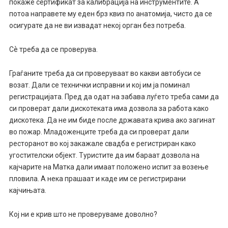
покаже сертификат за калибрација на инструментите. А
потоа направете му еден брз квиз по анатомија, чисто да се
осигурате да не ви извадат некој орган без потреба.
Сѐ треба да се проверува.
Граѓаните треба да си проверуваат во какви автобуси се
возат. Дали се технички исправни и кој им ја поминал
регистрацијата. Пред да одат на забава луѓето треба сами да
си проверат дали дискотеката има дозвола за работа како
дискотека. Да не им биде после државата крива ако загинат
во пожар. Младоженците треба да си проверат дали
ресторанот во кој закажале свадба е регистриран како
угостителски објект. Туристите да им бараат дозвола на
кајчарите на Матка дали имаат положено испит за возење
пловила. А нека прашаат и каде им се регистрирани
кајчињата.
Кој ни е крив што не проверуваме доволно?