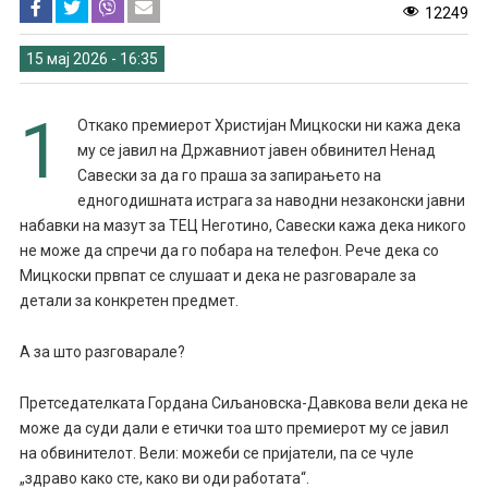
12249
15 мај 2026 - 16:35
1
Откако премиерот Христијан Мицкоски ни кажа дека
му се јавил на Државниот јавен обвинител Ненад
Савески за да го праша за запирањето на
едногодишната истрага за наводни незаконски јавни
набавки на мазут за ТЕЦ Неготино, Савески кажа дека никого
не може да спречи да го побара на телефон. Рече дека со
Мицкоски првпат се слушаат и дека не разговарале за
детали за конкретен предмет.
А за што разговарале?
Претседателката Гордана Сиљановска-Давкова вели дека не
може да суди дали е етички тоа што премиерот му се јавил
на обвинителот. Вели: можеби се пријатели, па се чуле
„здраво како сте, како ви оди работата“.