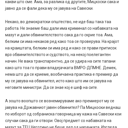
какви што сме. Ама, за разлика од другите, Мицкоски сака и
јавно да се фали дека му се јавува на Савески.
Некако, во демократски општество, не иде баш така таа
работа. Не знаеме баш дали има криминал со набавката на
мазут и дали обвинителството сака да го скрие тоа. Ама,
белким си има некаков ред како тоа се проверува. На крајот
на краиштата, белким си има ред и како се прави притисок
врз обвинителството и судството, на некој поелегантен
начин. Не вака транспарентно, да се удира на сите тапани
како што тоа го прави владејачката ВМРО-ДПМНЕ. Демек,
нема што да се криеме, вообичаена практика е премиер да
му се јавува на обвинител, исто како што им се јавува на
неговите министри. Да се знае кој е шеф на сите.
А зошто воопшто се вознемируваме ако премиерот му се
јавува на Државниот јавен обвинител? Па Мицкоски веднаш
по изборот од собраниска говорница му кажа на Савески кои
случаи сака да ги отвори. Овој предмет со набавката на
мазут за ТЕЦ Неготино не беше дел од нарачката. Изгледа