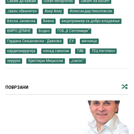
Сакам да кажам
Goran Mihajlovski
Sakam da kazam
Јавен обвинител
Азир Алиу
Александар Николовски
Весна Јаневска
Виена
вицепремиер за добро владеење
ВМРО-ДПМНЕ
Водно
ГОБ „8 Септември“
Гордана Сиљановска - Давкова
ЕУ
жичница
кардиохирургија
ненад савески
ТАВ
ТЕЦ Неготино
хирурзи
Христијан Мицкоски
„санос“
ПОВРЗАНИ