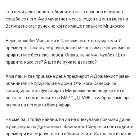
Таа вели дека јавниот обвинител не го познава и немала
средба со него. Ама минатиот месец седеа на иста маса на
Велигденскиот ручек на кој ги имаше покането Мицкоски.
Нејсе, можеби Мицкоски и Савески се ептен пријатели. И
премиерот така му се јавува, како ние што им се јавуваме на
пријателите без некој повод. Онака, на чамче муабет: Што
правите, како сте? А што ќе ручате денеска?
Ама пак, и таа приказна дека премиерот и Државниот јавен
обвинител се пријатели не држи. Оти, кога Савески се
кандидираше за функцијата Мицкоски велеше дека не го
познава, а пратениците на ВМРО-ДПМНЕ го избраа само врз
основа на неговата биографија.
Не сме баш толку наивни, па да не очекуваме премиер да не
му се јавува на Државниот обвинител. Сигурно и претходните
премиери им се јавувале на обвинителите. Затоа сме и вакви