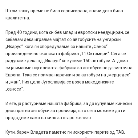
Штом толку време не била сервисирана, значи дека била
квалитетна.
Пред 40 години, кога си бев млад и европски неедуциран, се
сеќавам дека игравме мајтап со автобусите на унгарски
„Икарус“ кога ги споредувавме со нашите „Санос“
произведени во скопската фабрика „11 Октомври“. Сега се
радуваме дека од „Икарус“ ќе купиме 150 автобуси. А дома
си ја имавме најголемата фабрика за автобуси во југоисточна
Европа. Тука се примаа нарачки и за автобуси на „мерцедес“
и „ман“. Низ цела Југославија се возеа македонските
„саноси“.
И ете, ја растуривме нашата фабрика, за да купуваме кинески
двоспратни автобуси за провизија, што сега можеме да ги
продадеме само на кило за старо железо.
Ќути, барем Владата паметно ги искористи парите од ТАВ,