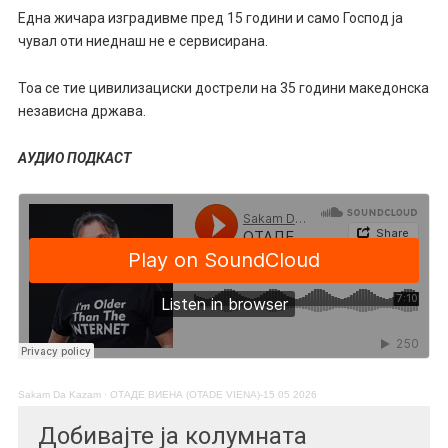
Една жичара изградивме пред 15 години и само Господ ја
чувал оти ниеднаш не е сервисирана.
Тоа се тие цивилизациски дострели на 35 години македонска
независна држава.
АУДИО ПОДКАСТ
Sakam Da Kazam
·
ОТАДЕ ВИЕНА (OTADE VIENA)-15 05 2026
Добивајте ја колумната