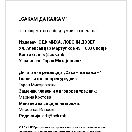
„САКАМ ДА КАЖАМ“
платформа за слободоумни е проект на
Издавач: СДК МИХАЈЛОВСКИ ДООЕЛ
Ул. Александар Мартулков 45, 1000 Скопје
Контакт:
info@sdk.mk
Управител: Горан Михајловски
Дигитална редакција „Сакам да кажам“
Главен и одговорен уредник:
Горан Михајловски
Заменик главен и одговорен уредник:
Марина Костова
Менаџер на социјални мрежи:
Мирослав Илиоски
Редакцијa:
sdk@sdk.mk
©SDK.MK Крадењето авторски текстови е казниво со закон.
Преземањето на авторски содржини (текстови) од оваа