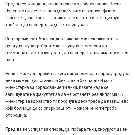
Пред десетина дена, министерката за образование Весна
Јаневска им рече на постдипломците на Филозофскиот
факултет дека кога се запишувале на втор и трет циклус
требало да проверат каде се запишуваат.
Вицепремиерот Александар Николовски неколкупати ги
предупредува граѓаните кога купуваат станови да
внимаваат од кого купуваат, да проверат дали имаат имотен
лист.
Нели е малку депресивно кога вицепремиер те предупредува
дека можеш да останеш и без стан и без пари? И кога
министерка за образование ти вика, пазете каде се
запишувате на факултет за да не останете без диплома? А
министер за здравство ти посочува дека треба да пазиш и во
која болница да се оперираш, оти можеби и не ти треба
операција.
Пред да ве успијат за операција, побарајте од хирургот да ви