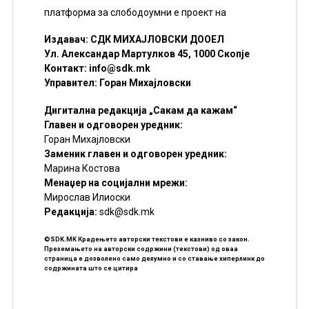
платформа за слободоумни е проект на
Издавач: СДК МИХАЈЛОВСКИ ДООЕЛ
Ул. Александар Мартулков 45, 1000 Скопје
Контакт:
info@sdk.mk
Управител: Горан Михајловски
Дигитална редакција „Сакам да кажам“
Главен и одговорен уредник:
Горан Михајловски
Заменик главен и одговорен уредник:
Марина Костова
Менаџер на социјални мрежи:
Мирослав Илиоски
Редакцијa:
sdk@sdk.mk
©SDK.MK Крадењето авторски текстови е казниво со закон.
Преземањето на авторски содржини (текстови) од оваа
страница е дозволено само делумно и со ставање хиперлинк до
содржината што се цитира