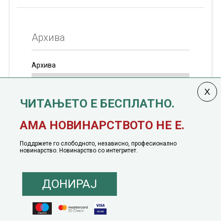
Архива
Архива
ЧИТАЊЕТО Е БЕСПЛАТНО.
Колумната
САКАМ ДА КАЖАМ
излегува од 12
АМА НОВИНАРСТВОТО НЕ Е.
јануари, 1991 година
Поддржете го слободното, независно, професионално
новинарство. Новинарство со интегритет.
ДОНИРАЈ
© 2016 - 2026 Сакам Да Кажам. Сите права задржани |
Маркетинг
понуда
|
Понуда за политичко рекламирање
|
Политика на приватност
|
Политика на инклузија
|
Кодекс на однесување