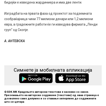
бидејќи е изведена жардиниера и има две ленти.
Изградбата на првата фаза од проектот за подземната
сообраќајница чини 77 милиони денари или 1,2 милиони
евра, а градежните работи ќе ги изведува фирмата „Ленди
груп“ од Скопје.
А. АНТЕВСКА
Симнете ја мобилната апликација
©SDK.MK Крадењето авторски текстови е казниво со закон.
Преземањето на авторски содржини (текстови) од оваа страница е
дозволено само делумно и со ставање хиперлинк до содржината
што се цитира