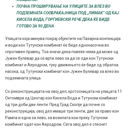
ПОЧНА ПРОШИРУВАЊЕ НА УЛИЦИТЕ ЗА ВЛЕЗ ВО
ПОДЗЕМНАТА СООБРАЌАЈНИЦА ПОД „ЛИМАК“ ОД КАЈ
КИСЕЛА ВОДА, ЃОРЃИЕВСКИ РЕЧЕ ДЕКА ЌЕ БИДЕ
ГОТОВО ЗА 90 ДЕНА
Улицата која минува покрај објектите на Пазарна иснпекција
и води кон Тутунски комбинат ќе биде еднонасочна во
спротивен правец. Тоа значи дека повеќе нема да може од
Јужен булевар да се врти лево за да се оди кон Тутунски
комбинат и Аеродром, туку движењето ќе биде од обратна
насока, од Тутунски комбинат кон Јужен булевар за влез во
подземната улица.
Со реконструкцијата на овој дел, крстосницата на улицата 11
Октомври од Центар кон Кисела Вода и Тутунски комбинат
од три доби две ленти. Пред Град Скопје да почне со
реконструкција, овој дел имаше три ленти, две за право кон
Рампа и една за лево, за возилата кои преку Тутунски
комбинат одат кон Аеродром. Сега овој дел е стеснет