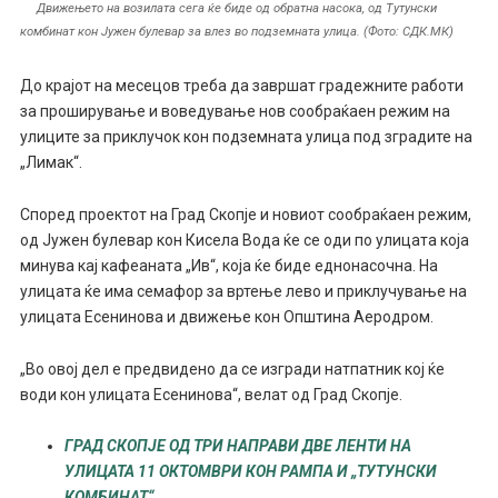
Движењето на возилата сега ќе биде од обратна насока, од Тутунски
комбинат кон Јужен булевар за влез во подземната улица. (Фото: СДК.МК)
До крајот на месецов треба да завршат градежните работи
за проширување и воведување нов сообраќаен режим на
улиците за приклучок кон подземната улица под зградите на
„Лимак“.
Според проектот на Град Скопје и новиот сообраќаен режим,
од Јужен булевар кон Кисела Вода ќе се оди по улицата која
минува кај кафеаната „Ив“, која ќе биде еднонасочна. На
улицата ќе има семафор за вртење лево и приклучување на
улицата Есенинова и движење кон Општина Аеродром.
„Во овој дел е предвидено да се изгради натпатник кој ќе
води кон улицата Есенинова“, велат од Град Скопје.
ГРАД СКОПЈЕ ОД ТРИ НАПРАВИ ДВЕ ЛЕНТИ НА
УЛИЦАТА 11 ОКТОМВРИ КОН РАМПА И „ТУТУНСКИ
КОМБИНАТ“