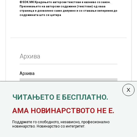
©SDK.MK Крадењето авторски текстови е казниво со закон.
Преземањето на авторски содржини (текстови) од оваа
страница е дозволено само делумно и со ставање хиперлинк до
содржината што се цитира
Архива
Архива
ЧИТАЊЕТО Е БЕСПЛАТНО.
Колумната
САКАМ ДА КАЖАМ
излегува од 12
АМА НОВИНАРСТВОТО НЕ Е.
јануари, 1991 година
Поддржете го слободното, независно, професионално
новинарство. Новинарство со интегритет.