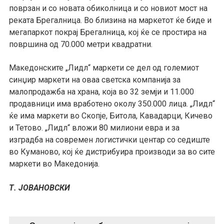
поврзан и со новата обиколница и
со
новиот мост на
реката Брегалница. Во близина на маркетот ќе биде и
мегапаркот покрај Брегалница, кој ќе се простира на
површина од 70.000 метри квадратни.
Македонските „Лидл“ маркети се дел од
големиот
синџир маркети на оваа светска компанија за
малопродажба на храна, која во 32 земји и 11.000
продавници има вработено околу 350.000 лица.
„
Лидл
“
ќе има
маркети во Скопје, Битола,
Кавадарци, Кичево
и Тетово.
„
Лидл
“
вложи 80 милиони евра и за
изградба на современ логистички центар со седиште
во Куманово, кој ќе дистрибуира производи за
во
сите
маркети во Македонија.
Т. ЈОВАНОВСКИ