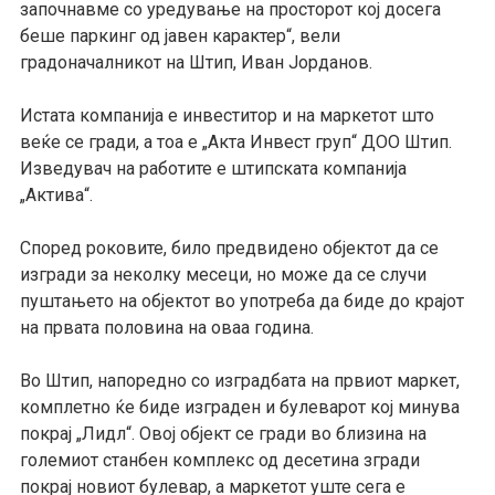
започнавме со уредување на просторот кој досега
беше паркинг од јавен карактер“, вели
градоначалникот на Штип, Иван Јорданов.
Истата компанија е инвеститор и на маркет
от
што
веќе се гради, а тоа е „Акта Инвест груп“ ДОО Штип.
И
зведувач на работите е штипската компанија
„Актива“.
Според роковите, било предвидено објектот да се
изгради за неколку месеци, но може да се случи
пуштањето на објектот во употреба да биде до крајот
на првата половина на оваа година.
Во Штип, напоредно со изградбата на првиот маркет,
комплетно ќе биде изграден и булеварот кој минува
покрај
„
Лидл
“
. Овој објект се гради во близина на
големиот станбен
ком
пле
кс
од десетина згради
покрај новиот булевар, а маркетот уште сега е