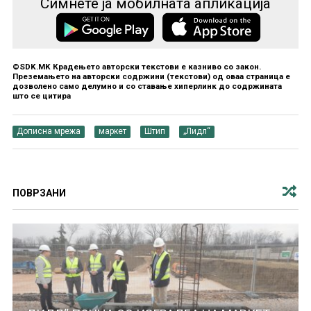
Симнете ја мобилната апликација
©SDK.MK Крадењето авторски текстови е казниво со закон.
Преземањето на авторски содржини (текстови) од оваа страница е
дозволено само делумно и со ставање хиперлинк до содржината
што се цитира
Дописна мрежа
маркет
Штип
„Лидл“
ПОВРЗАНИ