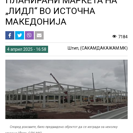
ПЛАНИРАНИ МАРКЕТА НА
„ЛИДЛ“ ВО ИСТОЧНА
МАКЕДОНИЈА
7184
Штип, (САКАМДАКАЖАМ.МК)
4 април 2025 - 16:58
Според роковите, било предвидено објектот да се изгради за неколку
месеци (Фото: СДК.МК)