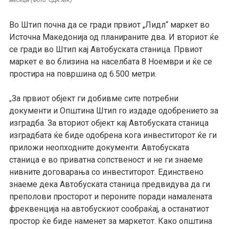
Во Штип почна да се гради првиот
„
Лидл
“
маркет во
Источна Македонија од планираните два. И вториот ќе
се гради во Штип кај Автобуската станица. Првиот
маркет е во близина на населбата 8 Ноември и ќе се
простира на површина од 6.500 метри.
За првиот објект ги добивме сите потребни
„
документи
и
Општина Штип го издаде одобрението за
из
градба. За вториот објект кај Автобуската станица
из
градбата ќе биде одобрена кога инвеститорот ќе ги
приложи неопходните документи. Автобуската
станица е во приватна сопственост и не ги знаеме
нивните договарања со
инвестит
о
рот
. Единствено
знаеме дека Автобуската станица предвидува да г
и
преполови просторот и пероните поради намалената
фрек
в
енција
на автобуски
от
сообраќај, а останатиот
простор ќе биде наменет за маркетот. Како општина