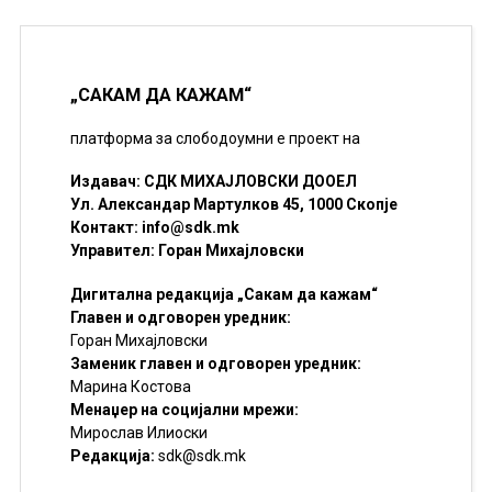
„САКАМ ДА КАЖАМ“
платформа за слободоумни е проект на
Издавач: СДК МИХАЈЛОВСКИ ДООЕЛ
Ул. Александар Мартулков 45, 1000 Скопје
Контакт:
info@sdk.mk
Управител: Горан Михајловски
Дигитална редакција „Сакам да кажам“
Главен и одговорен уредник:
Горан Михајловски
Заменик главен и одговорен уредник:
Марина Костова
Менаџер на социјални мрежи:
Мирослав Илиоски
Редакцијa:
sdk@sdk.mk