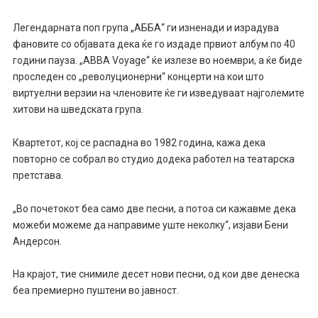
Легендарната поп група „АББА“ ги изненади и израдува
фановите со објавата дека ќе го издаде првиот албум по 40
години пауза. „
ABBA Voyage
“ ќе излезе во ноември, а ќе биде
проследен со „револуционерни“ концерти на кои што
виртуелни верзии на членовите ќе ги изведуваат најголемите
хитови на шведската група.
Квартетот, кој се распадна во 1982 година, кажа дека
повторно се собрал во студио додека работел на театарска
претстава.
„Во почетокот беа само две песни, а потоа си кажавме дека
можеби можеме да направиме уште неколку“, изјави Бени
Андерсон.
На крајот, тие снимиле десет нови песни, од кои две денеска
беа премиерно пуштени во јавност.