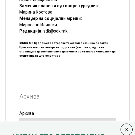
Заменик главен и одговорен уредник:
Марина Костова
Менаџер на социјални мрежи:
Мирослав Илиоски
Редакцијa:
sdk@sdk.mk
©SDK.MK Крадењето авторски текстови е казниво со закон.
Преземањето на авторски содржини (текстови) од оваа
страница е дозволено само делумно и со ставање хиперлинк до
содржината што се цитира
Архива
Архива