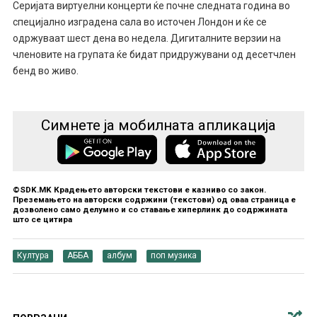
Серијата виртуелни концерти ќе почне следната година во
специјално изградена сала во источен Лондон и ќе се
одржуваат шест дена во недела. Дигиталните верзии на
членовите на групата ќе бидат придружувани од десетчлен
бенд во живо.
Симнете ја мобилната апликација
©SDK.MK Крадењето авторски текстови е казниво со закон.
Преземањето на авторски содржини (текстови) од оваа страница е
дозволено само делумно и со ставање хиперлинк до содржината
што се цитира
Култура
АББА
албум
поп музика