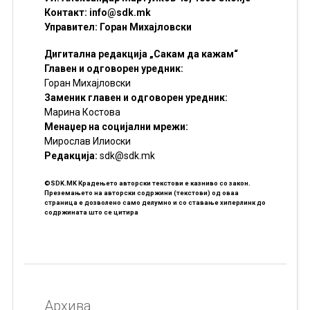
Контакт:
info@sdk.mk
Управител: Горан Михајловски
Дигитална редакција „Сакам да кажам“
Главен и одговорен уредник:
Горан Михајловски
Заменик главен и одговорен уредник:
Марина Костова
Менаџер на социјални мрежи:
Мирослав Илиоски
Редакцијa:
sdk@sdk.mk
©SDK.MK Крадењето авторски текстови е казниво со закон.
Преземањето на авторски содржини (текстови) од оваа
страница е дозволено само делумно и со ставање хиперлинк до
содржината што се цитира
Архива