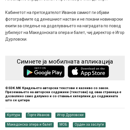
Кабинетот на претседателот Иванов самиот ги објави
фотографиите од денешниот настан и не покани новинарски
екипи за следење на доделувањето на наградата по повод
јубилејот на Македонската опера и балет, чиј директор е Игор
Дурловски.
Симнете ја мобилната апликација
©SDK.MK Крадењето авторски текстови е казниво со закон.
Преземањето на авторски содржини (текстови) од оваа страница е
дозволено само делумно и со ставање хиперлинк до содржината
што се цитира
Култура
Ѓорге Иванов
Игор Дурловски
Македонска опера и балет
МОБ
Орден за заслуги