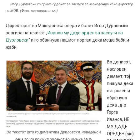
Игор Дурловски го прима орденот за заслуги за Македонија како директор
на МОБ. (Фото: претседател.мк)
Директорот на Македонска опера и балет Игор Дурловски
реагира на текстот „
Иванов му даде орден за заслуги на
Дурловски
“ и го обвинува нашиот портал дека меша баби и
жаби.
Во дописот,
насловен
демант, тој
пишува дека
е згрозен и
објаснува
дека „д-р
Ѓорге
Иванов, НЕ
МУ ДАДЕ
Во текстот што го демантира Дурловски, наведено е
ОРЕДЕН (sic)
дека тој го примил орденот во име на МОБ.