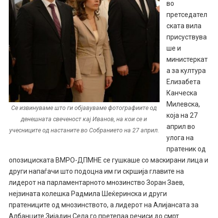
во
претседател
ската вила
присуствува
ше и
министеркат
а за култура
Елизабета
Канческа
Милевска,
Се извинуваме што ги објавуваме фотографиите од
која на 27
денешната свеченост кај Иванов, на кои се и
април во
учесниците од настаните во Собранието на 27 април.
улога на
пратеник од
опозициската ВМРО-ДПМНЕ се гушкаше со маскирани лица и
други напаѓачи што подоцна им ги скршија главите на
лидерот на парламентарното мнозинство Зоран Заев,
нејзината колешка Радмила Шеќеринска и други
пратениците од мнозинството, а лидерот на Алијансата за
Албанците Зијадин Села го претепаа речиси до смрт.