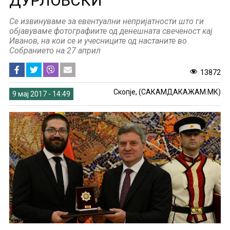
ДУРЛОВСКИ
Се извинуваме за евентуални непријатности што ги
објавуваме фотографиите од денешната свеченост кај
Иванов, на кои се и учесниците од настаните во
Собранието на 27 април
13872
Скопје, (САКАМДАКАЖАМ.МК)
9 мај 2017 - 14:49