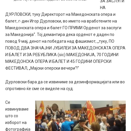
ЗА ЗАСЛУГИ
НА
ДУРЛОВСКИ, туку Директорот на Македонската опера и
балет, г-дин Игор Дурловски, во името на вработените на
Македонската опера и балет ГО ПРИМИ Орденот за заслуги
за Македонија“. Тој демантира дека орденот е даден по
повод 9 мај, денот на победата над фашизмот, „туку, ПО
ПОВОД ДВА ЗНАЧАЈНИ ЈУБИЛЕИ ЗА МАКЕДОНСКАТА ОПЕРА
И БАЛЕТ И ЗА РЕБУБЛИКА (sic) МАКЕДОНИЈА, 70 ГОДИНИ
МАКЕДОНСКА ОПЕРА И БАЛЕТ И 45 ГОДИНИ ОПЕРСКИ
ФЕСТИВАЛ, „Мајски оперски вечери“!“
Дурловски бара да се извиниме за дезинформацијата или во
спротивно ќе сме се виделе на суд.
Се
извинуваме
што со
изборот на
фотографија