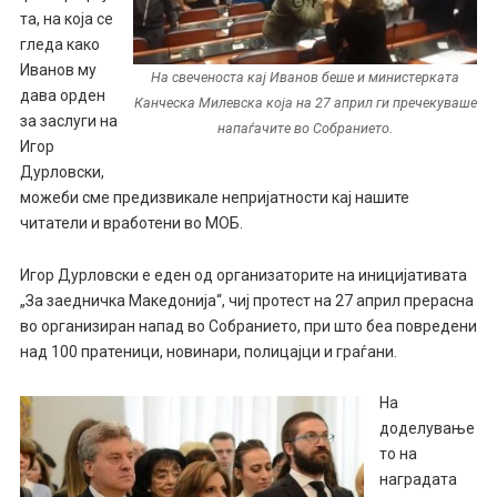
та, на која се
гледа како
Иванов му
На свеченоста кај Иванов беше и министерката
дава орден
Канческа Милевска која на 27 април ги пречекуваше
за заслуги на
напаѓачите во Собранието.
Игор
Дурловски,
можеби сме предизвикале непријатности кај нашите
читатели и вработени во МОБ.
Игор Дурловски е еден од организаторите на иницијативата
„За заедничка Македонија“, чиј протест на 27 април прерасна
во организиран напад во Собранието, при што беа повредени
над 100 пратеници, новинари, полицајци и граѓани.
На
доделување
то на
наградата