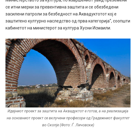
се итни мерки за превентивна заштита и се обезбедени
засилени патроли за безбедност на Аквадуктотот кој е
заштитено културно наследство од прва категорија“, соопшти
кабинетот на министерот за култура Хусни Исмаили.
Идејниот проект за заштита на Аквадуктот е готов, а на реализација
на основниот проект се вклучени професори од Градежниот факултет
во Скопје (Фото: Ѓ. Личовски)