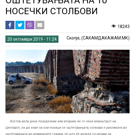
ОШТЕТУВАЊАТА НА 10
НОСЕЧКИ СТОЛБОВИ
18243
Скопје, (САКАМДАКАЖАМ.МК)
20 октомври 2019 - 11:24
Костов вели дека понеделник или вторник ќе го чека извештајот на
Центарот, за да знае на кои позици се оштетувањата, колкава е разликата во
оштетувањата во изминатите години, по што ќе излезе со изјава за