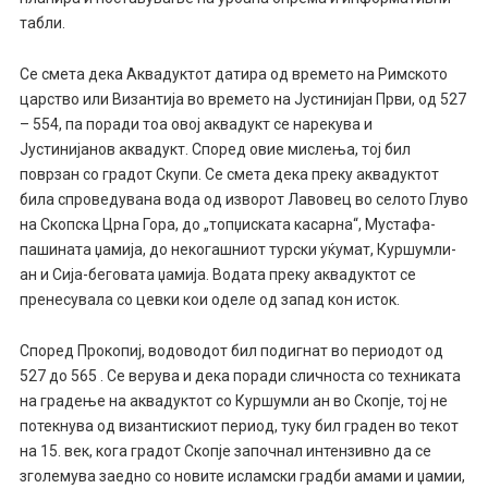
табли.
Се смета дека Аквадуктот датира од времето на Римското
царство или Византија во времето на Јустинијан Први, од 527
– 554, па поради тоа овој аквадукт се нарекува и
Јустинијанов аквадукт. Според овие мислења, тој бил
поврзан со градот Скупи. Се смета дека преку аквадуктот
била спроведувана вода од изворот Лавовец во селото Глуво
на Скопска Црна Гора, до „топџиската касарна“, Мустафа-
пашината џамија, до некогашниот турски уќумат, Куршумли-
ан и Сија-беговата џамија. Водата преку аквадуктот се
пренесувала со цевки кои оделе од запад кон исток.
Според Прокопиј, водоводот бил подигнат во периодот од
527 до 565 . Се верува и дека поради сличноста со техниката
на градење на аквадуктот со Куршумли ан во Скопје, тој не
потекнува од византискиот период, туку бил граден во текот
на 15. век, кога градот Скопје започнал интензивно да се
зголемува заедно со новите исламски градби амами и џамии,