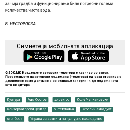
за чија градба и функционирање биле потребни големи
количества чиста вода.
Б. НЕСТОРОСКА
Симнете ја мобилната апликација
©SDK.MK Крадењето авторски текстови е казниво со закон.
Преземањето на авторски содржини (текстови) од оваа страница е
дозволено само делумно и со ставање хиперлинк до содржината
што се цитира
Култура
Ацо Костов
директор
Коле Чапкановски
Конзерваторски центар
оштетувања
Скопски аквадукт
столбови
Управа за заштита на културно наследство