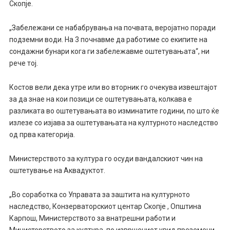
Скопје.
„Забележани се набабрувања на почвата, веројатно поради
подземни води. На 3 почнавме да работиме со екипите на
сондажни бунари кога ги забележавме оштетувањата“, ни
рече тој.
Костов вели дека утре или во вторник го очекува извештајот
за да знае на кои позици се оштетувањата, колкава е
разликата во оштетувањата во изминатите години, по што ќе
излезе со изјава за оштетувањата на културното наследство
од прва категорија.
Министерството за култура го осуди вандалскиот чин на
оштетување на Аквадуктот.
„Во соработка со Управата за заштита на културното
наследство, Конзерваторскиот центар Скопје , Општина
Карпош, Министерството за внатрешни работи и
Министерството за култура, по извршениот увид преземени