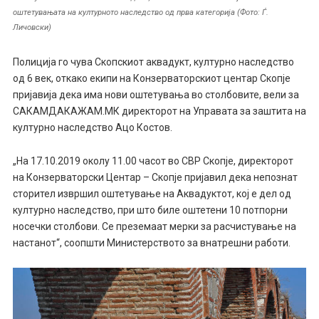
оштетувањата на културното наследство од прва категорија (Фото: Ѓ.
Личовски)
Полиција го чува Скопскиот аквадукт, културно наследство
од 6 век, откако екипи на Конзерваторскиот центар Скопје
пријавија дека има нови оштетувања во столбовите, вели за
САКАМДАКАЖАМ.МК директорот на Управата за заштита на
културно наследство Ацо Костов.
„На 17.10.2019 околу 11.00 часот во СВР Скопје, директорот
на Конзерваторски Центар – Скопје пријавил дека непознат
сторител извршил оштетување на Аквадуктот, кој е дел од
културно наследство, при што биле оштетени 10 потпорни
носечки столбови. Се преземаат мерки за расчистување на
настанот“, соопшти Министерството за внатрешни работи.