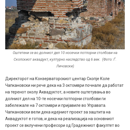
Оштетени се во долниот дел 10 носечки потпорни столбови на
Скопскиот аквадукт, културно наследство од 6 век. (Фото: Ѓ.
Личовски)
Директорот на Конзерваторскиот центар Скопје Коле
Чапкановски ни рече дека на 3 октомври почнале да работат
на теренот околу Аквадуктот, а новите оштетувања во
долниот дел на 10-те носечки потпорни столбови ги
забележале на 7 октомври и пријавиле во Управата.
Чапкановски вели дека идејниот проект за заштита на
Аквадуктот е готов, и дека на реализација на основниот
проект се вклучени професори од Градежниот факултет во