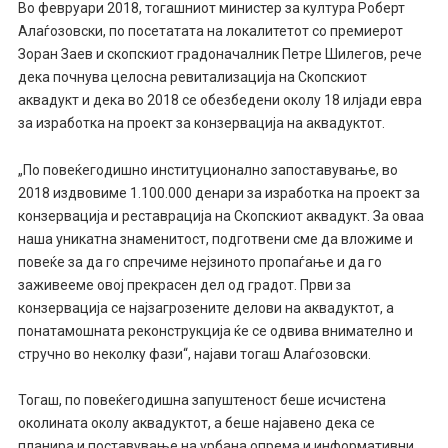
Во февруари 2018, тогашниот министер за култура Роберт
Алаѓозовски, по посетатата на локалитетот со премиерот
Зоран Заев и скопскиот градоначалник Петре Шилегов, рече
дека почнува целосна ревитализација на Скопскиот
аквадукт и дека во 2018 се обезбедени околу 18 илјади евра
за изработка на проект за конзервација на аквадуктот.
„По повеќегодишно институционално запоставување, во
2018 издвовиме 1.100.000 денари за изработка на проект за
конзервација и реставрација на Скопскиот аквадукт. За оваа
наша уникатна знаменитост, подготвени сме да вложиме и
повеќе за да го спречиме нејзиното пропаѓање и да го
заживееме овој прекрасен дел од градот. Први за
конзервација се најзагрозените делови на аквадуктот, а
понатамошната реконструкција ќе се одвива внимателно и
стручно во неколку фази“, најави тогаш Алаѓозовски.
Тогаш, по повеќегодишна запуштеност беше исчистена
околината околу аквадуктот, а беше најавено дека се
планира и поставување на урбана опрема и информативни