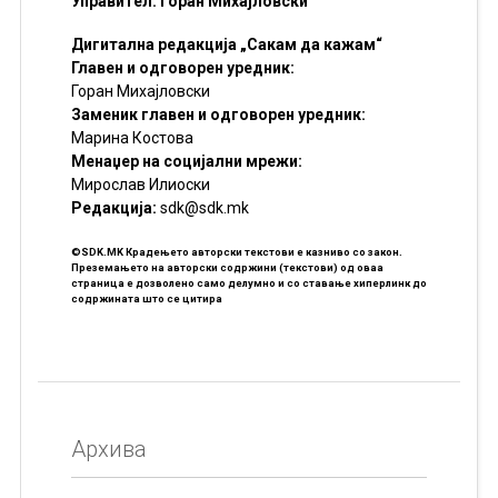
Управител: Горан Михајловски
Дигитална редакција „Сакам да кажам“
Главен и одговорен уредник:
Горан Михајловски
Заменик главен и одговорен уредник:
Марина Костова
Менаџер на социјални мрежи:
Мирослав Илиоски
Редакцијa:
sdk@sdk.mk
©SDK.MK Крадењето авторски текстови е казниво со закон.
Преземањето на авторски содржини (текстови) од оваа
страница е дозволено само делумно и со ставање хиперлинк до
содржината што се цитира
Архива