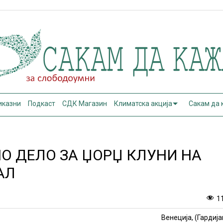
иказни
Подкаст
СДК Магазин
Климатска акција
Сакам да
О ДЕЛО ЗА ЏОРЏ КЛУНИ НА
АЛ
1
Венеција, (Гардија