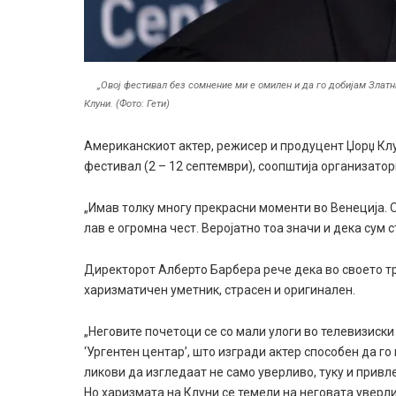
„Овој фестивал без сомнение ми е омилен и да го добијам Златнио
Клуни. (Фото: Гети)
Американскиот актер, режисер и продуцент Џорџ Клу
фестивал (2 – 12 септември), соопштија организатор
„Имав толку многу прекрасни моменти во Венеција. 
лав е огромна чест. Веројатно тоа значи и дека сум с
Директорот Алберто Барбера рече дека во своето тро
харизматичен уметник, страсен и оригинален.
„Неговите почетоци се со мали улоги во телевизиски
‘Ургентен центар’, што изгради актер способен да г
ликови да изгледаат не само уверливо, туку и привл
Но харизмата на Клуни се темели на неговата уверли