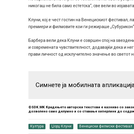
никогаш не била само естетска“, све вели во изјават
Клуни, кој е чест гостин на Венецискиот фестивал, л
премиери и филмовите кои ги режираше „Субурикон“, 
Барбера вели дека Клуни е совршен спој на ѕвезде
и современата чувствителност, додавајќи дека и не
прави личност од исклучително значење во светот н
Симнете ја мобилната апликациј
©SDK.MK Крадењето авторски текстови е казниво со закон
дозволено само делумно и со ставање хиперлинк до содрж
Култура
Џорџ Клуни
Венециски филмски фестивал