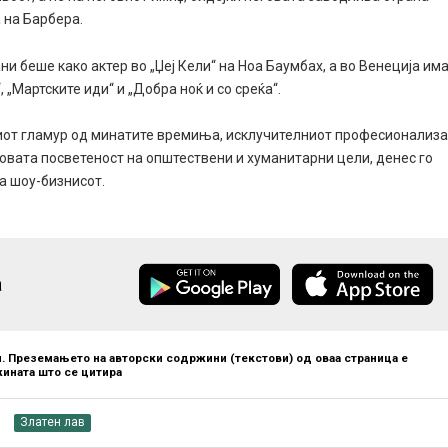
а на Барбера.
ани беше како актер во „Џеј Кели“ на Ноа Баумбах, а во Венеција им
„Мартските иди“ и „Добра ноќ и со среќа“.
ниот гламур од минатите времиња, исклучителниот професионализ
говата посветеност на општествени и хуманитарни цели, денес го
а шоу-бизнисот.
а
. Преземањето на авторски содржини (текстови) од оваа страница е
ината што се цитира
Златен лав