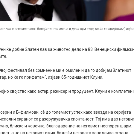
т лав е огромна чест. Веројатно тоа значи и дека сум стар, но ќе го прифатам“, изја
ни ќе добие Златен лав за животно дело на 83. Венециски филмск
ите.
Овој фестивал без сомнение ми е омилен и да го добијам Златниот
тар, но ќе го прифатам“, изјави 65-годишниот Клуни.
јно својство како актер, режисер и продуцент, Клуни е комплетен 
 серии и Б-филмови, сè до големиот успех како ѕвезда на серијата
о исполни екранот со разоружувачка спонтаност. Тој има дар негови
ечно, блиско и човечно, благодарение на неговиот неспорен шарм.
вост, а не на неговиот имиџ, бидејќи неговата заводлива страна