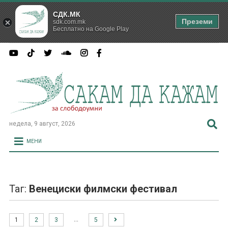
СДК.МК
Преземи
sdk.com.mk
Бесплатно на Google Play
недела, 9 август, 2026
МЕНИ
Таг:
Венециски филмски фестивал
…
1
2
3
5