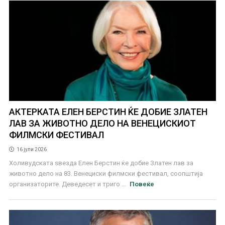
АКТЕРКАТА ЕЛЕН БЕРСТИН ЌЕ ДОБИЕ ЗЛАТЕН
ЛАВ ЗА ЖИВОТНО ДЕЛО НА ВЕНЕЦИСКИОТ
ФИЛМСКИ ФЕСТИВАЛ
16 јули 2026
Холивудската ѕвезда Елен Берстин ќе добие Златен лав за
животно дело на 83. Венециски филмски фестивал, соопштија
организаторите. Деведесет и триго ...
Повеќе