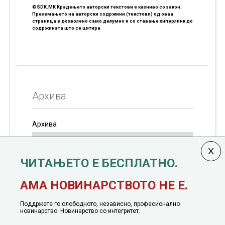
©SDK.MK Крадењето авторски текстови е казниво со закон.
Преземањето на авторски содржини (текстови) од оваа
страница е дозволено само делумно и со ставање хиперлинк до
содржината што се цитира
Архива
Архива
ЧИТАЊЕТО Е БЕСПЛАТНО.
Колумната
САКАМ ДА КАЖАМ
излегува од 12
АМА НОВИНАРСТВОТО НЕ Е.
јануари, 1991 година
Поддржете го слободното, независно, професионално
новинарство. Новинарство со интегритет.