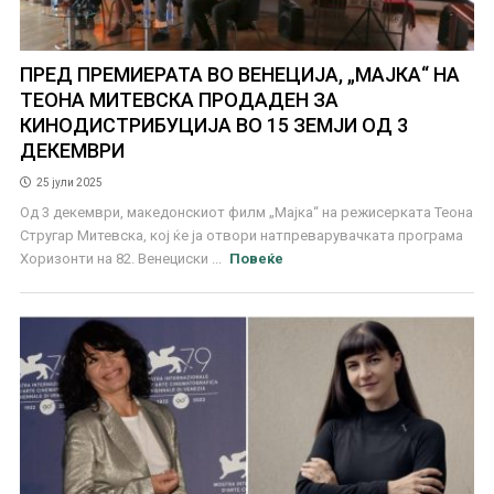
ПРЕД ПРЕМИЕРАТА ВО ВЕНЕЦИЈА, „МАЈКА“ НА
ТЕОНА МИТЕВСКА ПРОДАДЕН ЗА
КИНОДИСТРИБУЦИЈА ВО 15 ЗЕМЈИ ОД 3
ДЕКЕМВРИ
25 јули 2025
Од 3 декември, македонскиот филм „Мајка“ на режисерката Теона
Стругар Митевска, кој ќе ја отвори натпреварувачката програма
Хоризонти на 82. Венециски ...
Повеќе