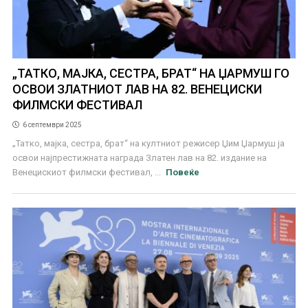
„ТАТКО, МАЈКА, СЕСТРА, БРАТ“ НА ЏАРМУШ ГО
ОСВОИ ЗЛАТНИОТ ЛАВ НА 82. ВЕНЕЦИСКИ
ФИЛМСКИ ФЕСТИВАЛ
6 септември 2025
„Татко, мајка, сестра, брат“ на култниот режисер Џим Џармуш ја
освои најпрестижната награда Златен лав на 82. издание на
Венецискиот филмски фестивал, ...
Повеќе