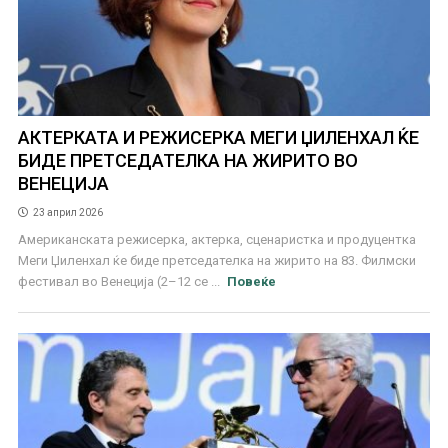
АКТЕРКАТА И РЕЖИСЕРКА МЕГИ ЏИЛЕНХАЛ ЌЕ
БИДЕ ПРЕТСЕДАТЕЛКА НА ЖИРИТО ВО
ВЕНЕЦИЈА
23 април 2026
Американската режисерка, актерка, сценаристка и продуцентка
Меги Џиленхал ќе биде претседателка на жирито на 83. Филмски
фестивал во Венеција (2–12 се ...
Повеќе