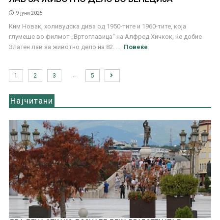
9 јуни 2025
Ким Новак, холивудска дива од 1950-тите и 1960-тите, која
глумеше во филмот „Вртоглавица“ на Алфред Хичкок, ќе добие
Златен лав за животно дело на 82. ...
Повеќе
…
1
2
3
5
Најчитани