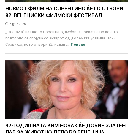
НОВИОТ ФИЛМ НА СОРЕНТИНО ЌЕ ГО ОТВОРИ
82. ВЕНЕЦИСКИ ФИЛМСКИ ФЕСТИВАЛ
5 јули 2025
„La Grazia“ на Паоло Сорентино, љубовна приказна во која тој
повторно се спојува со актерот од „Големата убавина“ Тони
Сервиљо, ќе го отвори 82. издан ...
Повеќе
92-ГОДИШНАТА КИМ НОВАК ЌЕ ДОБИЕ ЗЛАТЕН
ЛАВ ЗА ЖИВОТНО ДЕЛО ВО ВЕНЕЦИЈА