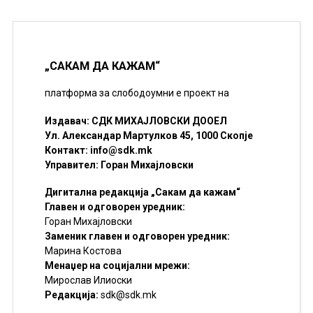
„САКАМ ДА КАЖАМ“
платформа за слободоумни е проект на
Издавач: СДК МИХАЈЛОВСКИ ДООЕЛ
Ул. Александар Мартулков 45, 1000 Скопје
Контакт:
info@sdk.mk
Управител: Горан Михајловски
Дигитална редакција „Сакам да кажам“
Главен и одговорен уредник:
Горан Михајловски
Заменик главен и одговорен уредник:
Марина Костова
Менаџер на социјални мрежи:
Мирослав Илиоски
Редакцијa:
sdk@sdk.mk