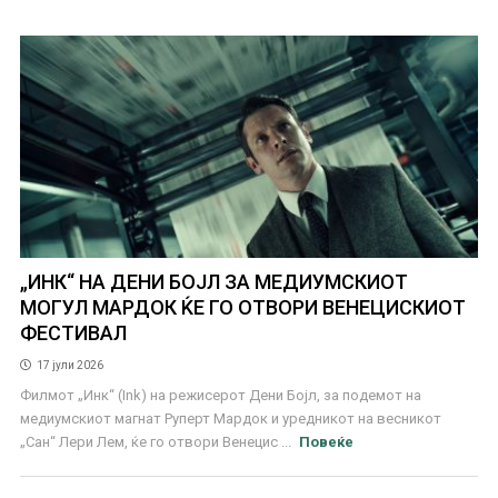
„ИНК“ НА ДЕНИ БОЈЛ ЗА МЕДИУМСКИОТ
МОГУЛ МАРДОК ЌЕ ГО ОТВОРИ ВЕНЕЦИСКИОТ
ФЕСТИВАЛ
17 јули 2026
Филмот „Инк“ (Ink) на режисерот Дени Бојл, за подемот на
медиумскиот магнат Руперт Мардок и уредникот на весникот
„Сан“ Лери Лем, ќе го отвори Венецис ...
Повеќе