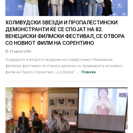
ХОЛИВУДСКИ ЅВЕЗДИ И ПРОПАЛЕСТИНСКИ
ДЕМОНСТРАНТИ ЌЕ СЕ СПОЈАТ НА 82.
ВЕНЕЦИСКИ ФИЛМСКИ ФЕСТИВАЛ, СЕ ОТВОРА
СО НОВИОТ ФИЛМ НА СОРЕНТИНО
27 август 2025
Осумдесет и второто издание на гламурозниот Венециски
филмски фестивал се отвора денеска со премиерата на новиот
филм на Паоло Сорентино, „La Grazia“. ...
Повеќе