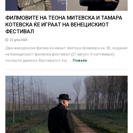
ФИЛМОВИТЕ НА ТЕОНА МИТЕВСКА И ТАМАРА
КОТЕВСКА ЌЕ ИГРААТ НА ВЕНЕЦИСКИОТ
ФЕСТИВАЛ
22 јули 2025
Два македонски филма ќе имаат светска премиера на 82. издание
на Венецискиот филмски фестивал (27 август-9 септември),
соопшти денеска Фестивалот кој ...
Повеќе