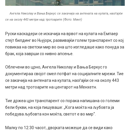
Ангела Николау и Вања Беркус се закачија на антената на кулата, наоѓајќи
се на околу 443 метри над тротоарите (Фото: Минт)
Руски каскадери се искачија на врвот на кулата на Емпаер
стејт билдинг во Њујорк, развивајќи голем транспарент со кој
повикаа на светски мир во она што изгледаше како понуда за
брак, која заврши со нивно апсење.
Облечени во црно, Ангела Николау и Вања Беркус го
документираа својот смел потфат на социјалните мрежи. Тие
се закачија на антената на кулата, наоѓајќи се на околу 443
метри над тротоарите на центарот на Менхетн.
Тие држеа црн транспарент со порака напишана со големи
бели букви, на која пишуваше: „Кога моќта на љубовта ја
победува љубовта кон моќта, светот е во мир“.
Малку по 12:30 часот, двојката можеше да се види како