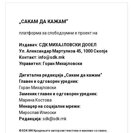
„САКАМ ДА КАЖАМ“
платформа за слободоумни е проект на
Издавач: СДК МИХАЈЛОВСКИ ДООЕЛ
Ул. Александар Мартулков 45, 1000 Скопје
Контакт:
info@sdk.mk
Управител: Горан Михајловски
Дигитална редакција „Сакам да кажам“
Главен и одговорен уредник:
Горан Михајловски
Заменик главен и одговорен уредник:
Марина Костова
Менаџер на социјални мрежи:
Мирослав Илиоски
Редакцијa:
sdk@sdk.mk
©SDK.MK Крадењето авторски текстови е казниво со закон.