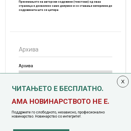
Преземањето на авторски содржини (текстови) од оваа
страница е дозволено само делумно и со ставање хиперлинк до
содржината што се цитира
Архива
Архива
ЧИТАЊЕТО Е БЕСПЛАТНО.
Колумната
САКАМ ДА КАЖАМ
излегува од 12
АМА НОВИНАРСТВОТО НЕ Е.
јануари, 1991 година
Поддржете го слободното, независно, професионално
новинарство. Новинарство со интегритет.