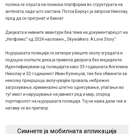
полека се спушта на пониска платформа во структурата на
антената, каде што застана. Потоа Беркус ја запроси Николау,
пред да се прегрнат и бакнат.
Двојката и нивните авантури беа тема на документарецот на
„Нетфликс“ од 2024 насловен „ Skywalkers: A Love Story“.
Њујоршката полиција ги затвори улиците околу зградата и
подоцна соопшти дека ја привела двојката без инциденти.
Идентификувани од полицијата како 33-годишната Ангелина
Николау и 32-годишниот Иван Кузнецов, тие беа обвинети за
неколку прекршоци, вклучувајќи провала, небрежно
загрозување, криминално штетно однесување, упаѓање во
туѓ имот и нарушување на јавниот ред и мир, според
портпаролот на њујоршката полиција. Тој не кажа дали тие и
натаму се во притвор.
Симнете ја мобилната апликација