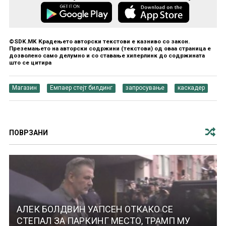
©SDK.MK Крадењето авторски текстови е казниво со закон.
Преземањето на авторски содржини (текстови) од оваа страница е
дозволено само делумно и со ставање хиперлинк до содржината
што се цитира
Магазин
Емпаер стејт билдинг
запросување
каскадер
ПОВРЗАНИ
АЛЕК БОЛДВИН УАПСЕН ОТКАКО СЕ
СТЕПАЛ ЗА ПАРКИНГ МЕСТО, ТРАМП МУ