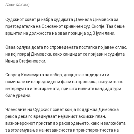
(Фото: СДК.МК)
Судскиот совет ја избра судијката Даниела Димовска за
претседателка на Основниот кривичен суд Скопје. Таа беше
вршител на должноста на оваа позиција од 3 јули лани.
Оваа одлука доаѓа по спроведената постапка по јавен оглас,
на кој покрај Димовска, како кандидат се пријави и судијата
Ивица Стефановски.
Според Комисијата за избор, двајцата кандидати ги
поминале сите предвидени фази на проверка, вклучително
интервјуата и тестирањата, при што нивните кандидатури
биле уредни.
Членовите на Судскиот совет кои ја поддржаа Димовска
рекоа дека го вреднуваат нејзиниот акциски план,
визионерскиот пристап во раководењето, како и заложбата
за зголемување на независноста и транспарентноста на