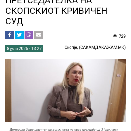
ПРЕТСЕДАТЕЛКА НА
СКОПСКИОТ КРИВИЧЕН
СУД
729
Скопје, (САКАМДАКАЖАМ.МК)
8 јули 2026 - 13:27
Димовска беше вршител на должноста на оваа позиција од 3 јули лани.