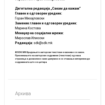
Дигитална редакција „Сакам да кажам“
Главен и одговорен уредник:
Горан Михајловски
Заменик главен и одговорен уредник:
Марина Костова
Менаџер на социјални мрежи:
Мирослав Илиоски
Редакцијa:
sdk@sdk.mk
©SDK.MK Крадењето авторски текстови е казниво со закон.
Преземањето на авторски содржини (текстови) од оваа
страница е дозволено само делумно и со ставање хиперлинк до
содржината што се цитира
Архива