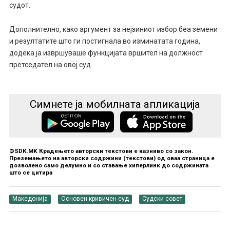
судот.
Дополнително, како аргумент за нејзиниот избор беа земени
и резултатите што ги постигнала во изминатата година,
додека ја извршуваше функцијата вршител на должност
претседател на овој суд.
Симнете ја мобилната апликација
©SDK.MK Крадењето авторски текстови е казниво со закон.
Преземањето на авторски содржини (текстови) од оваа страница е
дозволено само делумно и со ставање хиперлинк до содржината
што се цитира
Македонија
Основен кривичен суд
Судски совет