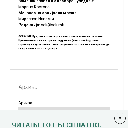
Заменик главен и одговорен уредник:
Марина Костова
Менаџер на социјални мрежи:
Мирослав Илиоски
Редакцијa:
sdk@sdk.mk
©SDK.MK Крадењето авторски текстови е казниво со закон.
Преземањето на авторски содржини (текстови) од оваа
страница е дозволено само делумно и со ставање хиперлинк до
содржината што се цитира
Архива
Архива
ЧИТАЊЕТО Е БЕСПЛАТНО.