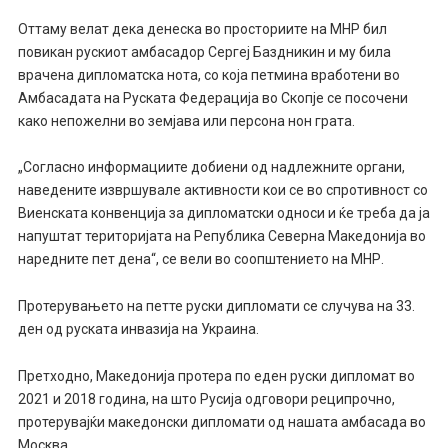
Оттаму велат дека денеска во просториите на МНР бил
повикан рускиот амбасадор Сергеј Баздникин и му била
врачена дипломатска нота, со која петмина вработени во
Амбасадата на Руската Федерација во Скопје се посочени
како непожелни во земјава или персона нон грата.
„Согласно информациите добиени од надлежните органи,
наведените извршувале активности кои се во спротивност со
Виенската конвенција за дипломатски односи и ќе треба да ја
напуштат територијата на Република Северна Македонија во
наредните пет дена“, се вели во соопштението на МНР.
Протерувањето на петте руски дипломати се случува на 33.
ден од руската инвазија на Украина.
Претходно, Македонија протера по еден руски дипломат во
2021 и 2018 година, на што Русија одговори реципрочно,
протерувајќи македонски дипломати од нашата амбасада во
Москва.