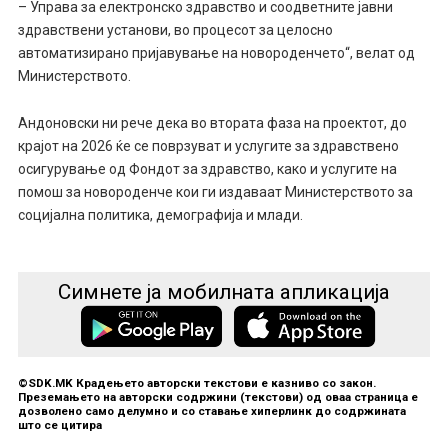
– Управа за електронско здравство и соодветните јавни
здравствени установи, во процесот за целосно
автоматизирано пријавување на новороденчето“, велат од
Министерството.
Андоновски ни рече дека во втората фаза на проектот, до
крајот на 2026 ќе се поврзуват и услугите за здравствено
осигурување од Фондот за здравство, како и услугите на
помош за новороденче кои ги издаваат Министерството за
социјална политика, демографија и млади.
Симнете ја мобилната апликација
©SDK.MK Крадењето авторски текстови е казниво со закон.
Преземањето на авторски содржини (текстови) од оваа страница е
дозволено само делумно и со ставање хиперлинк до содржината
што се цитира