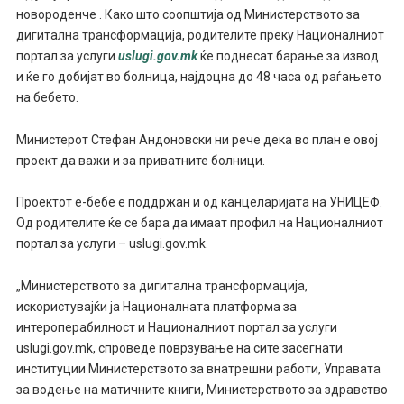
новороденче . Како што соопштија од Министерството за
дигитална трансформација, родителите преку Националниот
портал за услуги
uslugi.gov.mk
ќе поднесат барање за извод
и ќе го добијат во болница, најдоцна до 48 часа од раѓањето
на бебето.
Министерот Стефан Андоновски ни рече дека во план е овој
проект да важи и за приватните болници.
Проектот е-бебе е поддржан и од канцеларијата на УНИЦЕФ.
Од родителите ќе се бара да имаат профил на Националниот
портал за услуги – uslugi.gov.mk.
„Министерството за дигитална трансформација,
искористувајќи ја Националната платформа за
интероперабилност и Националниот портал за услуги
uslugi.gov.mk, спроведе поврзување на сите засегнати
институции Министерството за внатрешни работи, Управата
за водење на матичните книги, Министерството за здравство