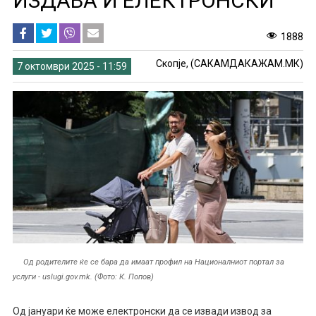
ИЗДАВА И ЕЛЕКТРОНСКИ
1888
Скопје, (САКАМДАКАЖАМ.МК)
7 октомври 2025 - 11:59
Од родителите ќе се бара да имаат профил на Националниот портал за
услуги - uslugi.gov.mk. (Фото: К. Попов)
Од јануари ќе може електронски да се извади извод за