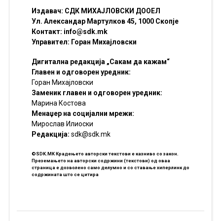
Издавач: СДК МИХАЈЛОВСКИ ДООЕЛ
Ул. Александар Мартулков 45, 1000 Скопје
Контакт:
info@sdk.mk
Управител: Горан Михајловски
Дигитална редакција „Сакам да кажам“
Главен и одговорен уредник:
Горан Михајловски
Заменик главен и одговорен уредник:
Марина Костова
Менаџер на социјални мрежи:
Мирослав Илиоски
Редакцијa:
sdk@sdk.mk
©SDK.MK Крадењето авторски текстови е казниво со закон.
Преземањето на авторски содржини (текстови) од оваа
страница е дозволено само делумно и со ставање хиперлинк до
содржината што се цитира