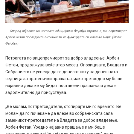
Според објавите на неговата официјална Фејсбук страница, вицепремиерот
Арбен Фетаи последните активности на функцијата ги имал во март. (Фото:
Фејсбук)
Потрагата по вицепремиерот за добро владеење, Арбен
Фетаи, продолжува веќе втор месец. Опозицијата, Владата и
Собранието не успеаја да го донесат ниту на денешната
седница за пратенички прашања, иако претходно му беше
најавено дека ќе му бидат поставени прашања и дека е
задолжително да присуствува.
„Ве молам, потпретседателе, стопирајте ми го времето. Ве
молам да го почекаме да влезе во собраниската сала
заменикот-претседател на Владата за добро владеење,
Арбен Фетаи. Уредно најавив прашање и ми беше
одговорено дека тој ќе дојде за да ми одговори“, рече