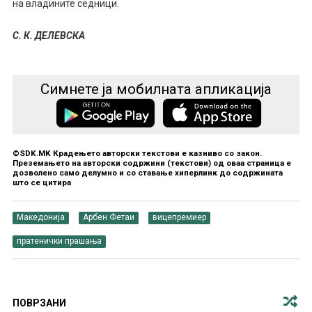
на владините седници.
С. К. ДЕЛЕВСКА
Симнете ја мобилната апликација
©SDK.MK Крадењето авторски текстови е казниво со закон.
Преземањето на авторски содржини (текстови) од оваа страница е
дозволено само делумно и со ставање хиперлинк до содржината
што се цитира
Македонија
Арбен Фетаи
вицепремиер
пратенички прашања
ПОВРЗАНИ