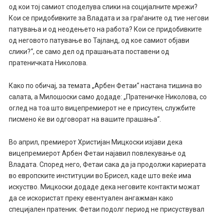
од кои тој самиот споделува слики на социјалните мрежи?
Кои се придобивките за Владата и за граѓаните од тие негови
патувања и од неодењето на работа? Кои се придобивките
од неговото патување во Тајланд, од кое самиот објави
слики?“, се само дел од прашањата поставени од
пратеничката Николова.
Како по обичај, за темата „Арбен Фетаи“ настана тишина во
салата, а Милошоски само додаде: „Пратеничке Николова, со
оглед на тоа што вицепремиерот не е присутен, службите
писмено ќе ви одговорат на вашите прашања“.
Во април, премиерот Христијан Мицкоски изјави дека
вицепремиерот Арбен Фетаи најавил повлекување од
Владата. Според него, Фетаи сака да ја продолжи кариерата
во европските институции во Брисел, каде што веќе има
искуство. Мицкоски додаде дека неговите контакти можат
да се искористат преку евентуален ангажман како
специјален пратеник. Фетаи подолг период не присуствувал