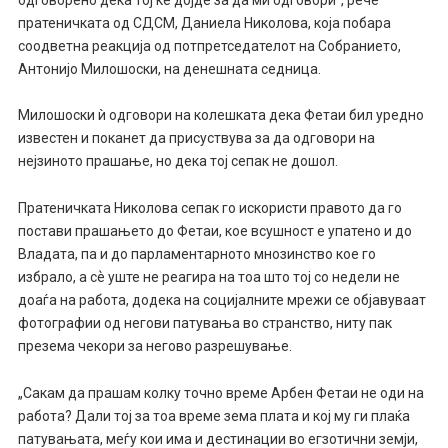
пратеничката од СДСМ, Даниела Николова, која побара
соодветна реакција од потпретседателот на Собранието,
Антонијо Милошоски, на денешната седница.
Милошоски ѝ одговори на колешката дека Фетаи бил уредно
известен и поканет да присуствува за да одговори на
нејзиното прашање, но дека тој сепак не дошол.
Пратеничката Николова сепак го искористи правото да го
постави прашањето до Фетаи, кое всушност е упатено и до
Владата, па и до парламентарното мнозинство кое го
избрало, а сѐ уште не реагира на тоа што тој со недели не
доаѓа на работа, додека на социјалните мрежи се објавуваат
фотографии од негови патувања во странство, ниту пак
презема чекори за негово разрешување.
„Сакам да прашам колку точно време Арбен Фетаи не оди на
работа? Дали тој за тоа време зема плата и кој му ги плаќа
патувањата, меѓу кои има и дестинации во егзотични земји,