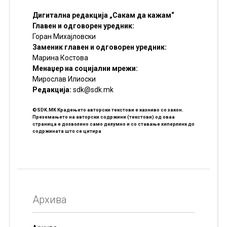
Дигитална редакција „Сакам да кажам“
Главен и одговорен уредник:
Горан Михајловски
Заменик главен и одговорен уредник:
Марина Костова
Менаџер на социјални мрежи:
Мирослав Илиоски
Редакцијa:
sdk@sdk.mk
©SDK.MK Крадењето авторски текстови е казниво со закон.
Преземањето на авторски содржини (текстови) од оваа
страница е дозволено само делумно и со ставање хиперлинк до
содржината што се цитира
Архива