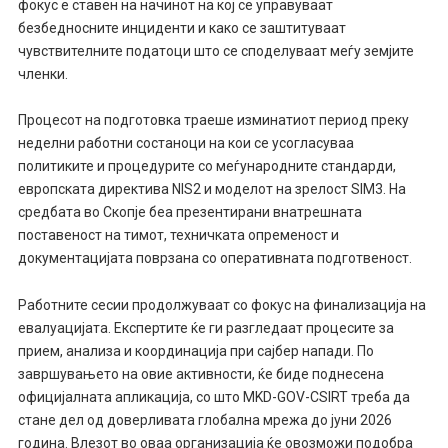
фокус е ставен на начинот на кој се управуваат
безбедносните инциденти и како се заштитуваат
чувствителните податоци што се споделуваат меѓу земјите
членки.
Процесот на подготовка траеше изминатиот период преку
неделни работни состаноци на кои се усогласуваа
политиките и процедурите со меѓународните стандарди,
европската директива NIS2 и моделот на зрелост SIM3. На
средбата во Скопје беа презентирани внатрешната
поставеност на тимот, техничката опременост и
документацијата поврзана со оперативната подготвеност.
Работните сесии продолжуваат со фокус на финализација на
евалуацијата. Експертите ќе ги разгледаат процесите за
прием, анализа и координација при сајбер напади. По
завршувањето на овие активности, ќе биде поднесена
официјалната апликација, со што MKD-GOV-CSIRT треба да
стане дел од доверливата глобална мрежа до јуни 2026
година. Влезот во оваа организација ќе овозможи подобра