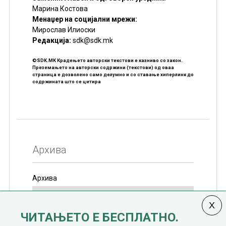
Марина Костова
Менаџер на социјални мрежи:
Мирослав Илиоски
Редакцијa:
sdk@sdk.mk
©SDK.MK Крадењето авторски текстови е казниво со закон.
Преземањето на авторски содржини (текстови) од оваа
страница е дозволено само делумно и со ставање хиперлинк до
содржината што се цитира
Архива
Архива
ЧИТАЊЕТО Е БЕСПЛАТНО.