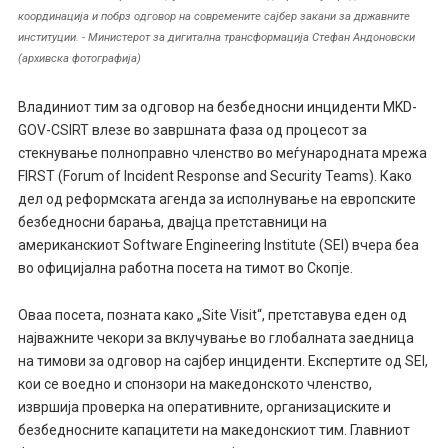
координација и побрз одговор на современите сајбер закани за државните
институции. - Министерот за дигитална трансформација Стефан Андоновски
(архивска фотографија)
Владиниот тим за одговор на безбедносни инциденти MKD-
GOV-CSIRT влезе во завршната фаза од процесот за
стекнување полноправно членство во меѓународната мрежа
FIRST (Forum of Incident Response and Security Teams). Како
дел од реформската агенда за исполнување на европските
безбедносни барања, двајца претставници на
американскиот Software Engineering Institute (SEI) вчера беа
во официјална работна посета на тимот во Скопје.
Оваа посета, позната како „Site Visit“, претставува еден од
најважните чекори за вклучување во глобалната заедница
на тимови за одговор на сајбер инциденти. Експертите од SEI,
кои се воедно и спонзори на македонското членство,
извршија проверка на оперативните, организациските и
безбедносните капацитети на македонскиот тим. Главниот