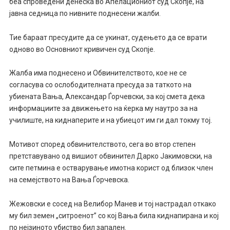
беа спроведени денеска во Апелациониот суд Скопје, на
јавна седница по нивните поднесени жалби.
Тие бараат пресудите да се укинат, судењето да се врати
одново во Основниот кривичен суд Скопје.
Жалба има поднесено и Обвинителството, кое не се
согласува со ослободителната пресуда за таткото на
убиената Вања, Александар Ѓорчевски, за кој смета дека
информациите за движењето на ќерка му наутро за на
училиште, на киднаперите и на убиецот им ги дал токму тој.
Мотивот според обвинителството, сега во втор степен
претставувано од вишиот обвинител Дарко Јакимовски, на
сите петмина е остварување имотна корист од близок член
на семејството на Вања Ѓорчевска.
Жежовски е сосед на Велибор Манев и тој настрадал откако
му бил земен „ситроенот” со кој Вања била киднапирана и кој
по нејзиното убиство бил запален.