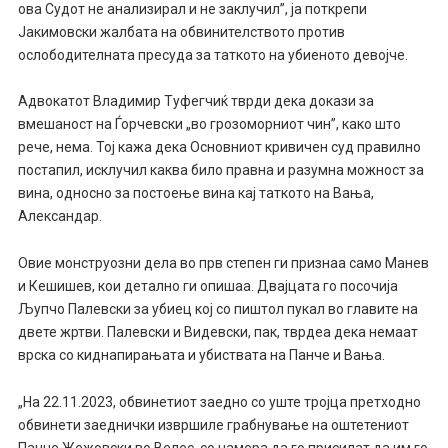
ова Судот не анализирал и не заклучил”, ја поткрепи
Јакимовски жалбата на обвинителството против
ослободителната пресуда за таткото на убиеното девојче.
Адвокатот Владимир Туфегчиќ тврди дека докази за
вмешаност на Ѓорчевски „во грозоморниот чин”, како што
рече, нема. Тој кажа дека Основниот кривичен суд правилно
постапил, исклучил каква било правна и разумна можност за
вина, односно за постоење вина кај таткото на Вања,
Александар.
Овие монструозни дела во прв степен ги признаа само Манев
и Кешишев, кои детално ги опишаа. Двајцата го посочија
Љупчо Палевски за убиец кој со пиштол пукал во главите на
двете жртви. Палевски и Видевски, пак, тврдеа дека немаат
врска со киднапирањата и убиствата на Панче и Вања.
„На 22.11.2023, обвинетиот заедно со уште тројца претходно
обвинети заеднички извршиле грабнување на оштетениот