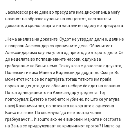
Јакимовски рече дека во пресудата има дискрепанца меѓу
начинот на образложување на концептот, настаните и
доказите, и хронологијата на настаните подолу во пресудата.
„Нема анализа на доказите. Судот не утврдил дали е, дали не
е поврзан Александар со кривичните дела. Обвинитиот
Александар има клучна улога од првото, до второто дело. Сè
до неделата во попладневните часови, одлука за
грабнување на Вања нема. Токму кога е донесена одлуката,
Палевски ги вика Манев и Видевски да дојдат во Скопје. Во
моментот кога се во партијата, тогаш таткото им праќа
порака на децата да се облечат небаре ќе одат на планина.
Потоа однесувањето на Александар утредента. Тој
повторувал: Детето е грабнато и убиено, по што се упатува
накај Качанички пат, по патеката на која што е однесена
Вања во гепек. Па спомнува ‘да не е постар човек
грабнувачот’… И зошто ако не е виновен, мајката и сестрата
на Вања се придружуваат на кривичниот прогон? Ништо од