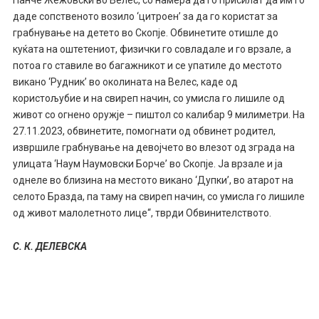
Панче Жежовски во Велес, со намера да го присилат да им го
даде сопственото возило ‘цитроен’ за да го користат за
грабнување на детето во Скопје. Обвинетите отишле до
куќата на оштетениот, физички го совладале и го врзале, а
потоа го ставиле во багажникот и се упатиле до местото
викано ‘Рудник’ во околината на Велес, каде од
користољубие и на свиреп начин, со умисла го лишиле од
живот со огнено оружје – пиштол со калибар 9 милиметри. На
27.11.2023, обвинетите, помогнати од обвинет родител,
извршиле грабнување на девојчето во влезот од зграда на
улицата ‘Наум Наумовски Борче’ во Скопје. Ја врзале и ја
однеле во близина на местото викано ‘Дупки’, во атарот на
селото Бразда, па таму на свиреп начин, со умисла го лишиле
од живот малолетното лице“, тврди Обвинителството.
С. К. ДЕЛЕВСКА