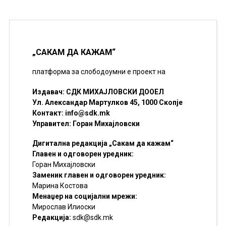
„САКАМ ДА КАЖАМ“
платформа за слободоумни е проект на
Издавач: СДК МИХАЈЛОВСКИ ДООЕЛ
Ул. Александар Мартулков 45, 1000 Скопје
Контакт:
info@sdk.mk
Управител: Горан Михајловски
Дигитална редакција „Сакам да кажам“
Главен и одговорен уредник:
Горан Михајловски
Заменик главен и одговорен уредник:
Марина Костова
Менаџер на социјални мрежи:
Мирослав Илиоски
Редакцијa:
sdk@sdk.mk