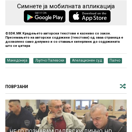
Симнете ја мобилната апликација
©SDK.MK Крадењето авторски текстови е казниво со закон.
Преземањето на авторски содржини (текстови) од оваа страница е
дозволено само делумно и со ставање хиперлинк до содржината
што се цитира
Македонија
Љупчо Палевски
Апелационен суд
Палчо
ПОВРЗАНИ
НЕ ГО ПОЗНАВАМ ПАЛЕВСКИ ЛИЧНО, НО