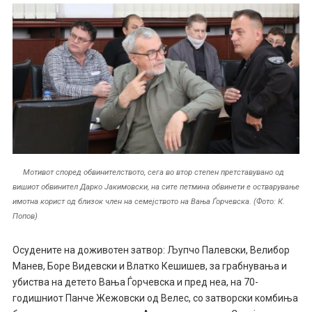
Мотивот според обвинителството, сега во втор степен претставувано од
вишиот обвинител Дарко Јакимовски, на сите петмина обвинети е остварување
имотна корист од близок член на семејството на Вања Ѓорчевска. (Фото: К.
Попов)
Осудените на доживотен затвор: Љупчо Палевски, Велибор
Манев, Боре Видевски и Влатко Кешишев, за грабнувања и
убиства на детето Вања Ѓорчевска и пред неа, на 70-
годишниот Панче Жежовски од Велес, со затворски комбиња