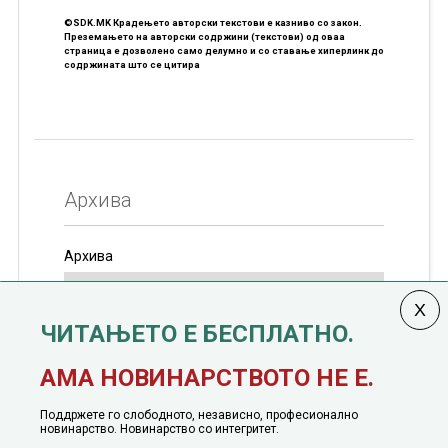
©SDK.MK Крадењето авторски текстови е казниво со закон.
Преземањето на авторски содржини (текстови) од оваа
страница е дозволено само делумно и со ставање хиперлинк до
содржината што се цитира
Архива
Архива
ЧИТАЊЕТО Е БЕСПЛАТНО.
Колумната
САКАМ ДА КАЖАМ
излегува од 12
АМА НОВИНАРСТВОТО НЕ Е.
јануари, 1991 година
Поддржете го слободното, независно, професионално
новинарство. Новинарство со интегритет.