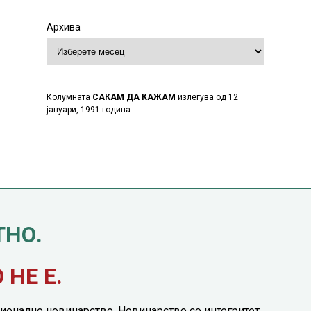
Архива
Колумната
САКАМ ДА КАЖАМ
излегува од 12
јануари, 1991 година
ТНО.
НЕ Е.
ионално новинарство. Новинарство со интегритет.