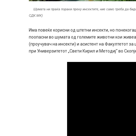
Шумата ни праќа пораки преку инсектите, ние само треба да бид
СДК.МК)
Има повеќе корисни од штетни инсекти, но понекога
поопасни во шумата од големите животни кои живеат
(проучувач на инсекти) и асистент на Факултетот за
при Универзитетот „Свети Кирил и Методиј“ во Ско