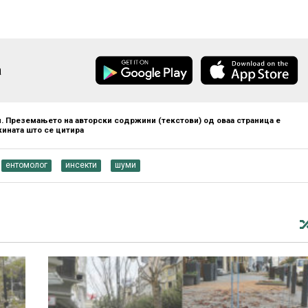
а
. Преземањето на авторски содржини (текстови) од оваа страница е
ината што се цитира
ентомолог
инсекти
шуми