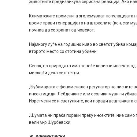
животните предизвикува сериозна реакција. Ако навл
Климатските промени ја зголемуваат популацијата н
време прави генерацијата на штркелите (коњски мув
почнаа да се хранат од човекот.
Најмногу луѓе на годишно ниво во светот убива комар
второто место со стотина убиени.
Сепак, во природата има повеќе корисни инсекти од 
мислејќи дека се штетни.
„Бубамарата е феноменален регулатор на лисните вош
инсектициди. Лебдечките или осолики муви ги убиваа
Изретчени се и светулките, кои поради вештачката с
„Шумата ни праќа пораки преку инсектите, ние само
вели м-р Шурбевски.
Ж. ЗДРАВКОВСКА