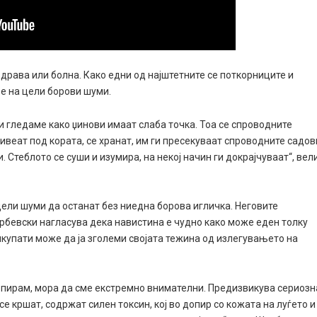
драва или болна. Како едни од најштетните се поткорниците и
е на цели борови шуми.
 ги гледаме како џинови имаат слаба точка. Тоа се спроводните
ивеат под кората, се хранат, им ги пресекуваат спроводните садов
 Стеблото се суши и изумира, на некој начин ги докрајчуваат“, вел
ели шуми да останат без ниедна борова игличка. Неговите
урбевски нагласува дека навистина е чудно како може еден толку
лкупати може да ја зголеми својата тежина од излегувањето на
 допирам, мора да сме екстремно внимателни. Предизвикува сериозн
е кршат, содржат силен токсин, кој во допир со кожата на луѓето и