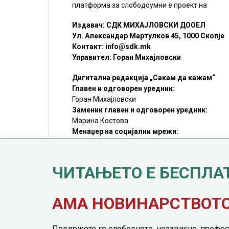
платформа за слободоумни е проект на
Издавач: СДК МИХАЈЛОВСКИ ДООЕЛ
Ул. Александар Мартулков 45, 1000 Скопје
Контакт:
info@sdk.mk
Управител: Горан Михајловски
Дигитална редакција „Сакам да кажам“
Главен и одговорен уредник:
Горан Михајловски
Заменик главен и одговорен уредник:
Марина Костова
Менаџер на социјални мрежи:
Мирослав Илиоски
Редакцијa:
sdk@sdk.mk
ЧИТАЊЕТО Е БЕСПЛА
©SDK.MK Крадењето авторски текстови е казниво со закон.
Преземањето на авторски содржини (текстови) од оваа
страница е дозволено само делумно и со ставање хиперлинк
до содржината што се цитира
АМА НОВИНАРСТВОТО 
Поддржете го слободното, независно, профес