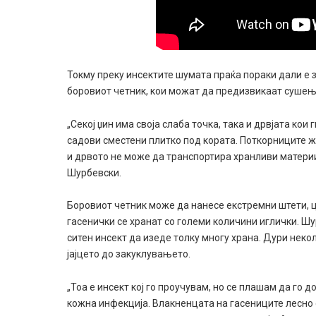
Токму преку инсектите шумата праќа пораки дали е з
боровиот четник, кои можат да предизвикаат сушењ
„Секој џин има своја слаба точка, така и дрвјата кои
садови сместени плитко под кората. Поткорниците ж
и дрвото не може да транспортира хранливи материи.
Шурбевски.
Боровиот четник може да нанесе екстремни штети, ц
гасенички се хранат со големи количини иглички. Ш
ситен инсект да изеде толку многу храна. Дури неко
јајцето до закуклувањето.
„Тоа е инсект кој го проучувам, но се плашам да го
кожна инфекција. Влакненцата на гасениците лесно с