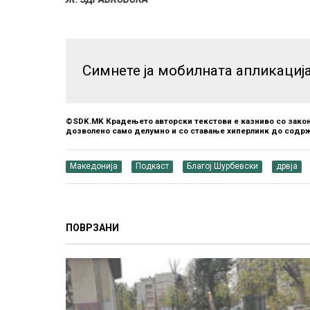
Симнете ја мобилната апликациј
©SDK.MK Крадењето авторски текстови е казниво со закон
дозволено само делумно и со ставање хиперлинк до содрж
Македонија
Подкаст
Благој Шурбевски
дрвја
ПОВРЗАНИ