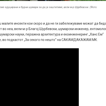
еме едуцирани и будни шумари за да ја заштитиме, вели м-р Шурбевски. (Фото:
ш малите инсекти кои скоро и да не ги забележуваме можат да бид
 во неа, вели м-р Благој Шурбевски, шумарски инженер, ентомоло
 шумарски науки, пејзажна архитектура и екоинженеринг „Ханс Ем“
пје, во подкастот „За секого по нешто“ на САКАМДАКАЖАМ.МК.