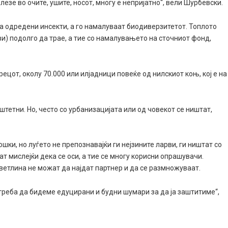
езе во очите, ушите, носот, многу е непријатно“, вели Шурбевски.
а одредени инсекти, а го намалуваат биодиверзитетот. Топлото
и) подолго да трае, а тие со намалувањето на сточниот фонд,
ецот, околу 70.000 или илјадници повеќе од нилскиот коњ, кој е на
штетни. Но, често со урбанизацијата или од човекот се ништат,
ки, но луѓето не препознавајќи ги нејзините ларви, ги ништат со
т мислејќи дека се оси, а тие се многу корисни опрашувачи.
ветлина не можат да најдат партнер и да се размножуваат.
 треба да бидеме едуцирани и будни шумари за да ја заштитиме“,