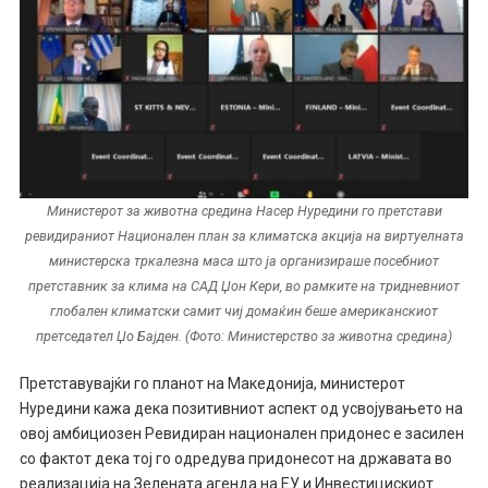
Министерот за животна средина Насер Нуредини го претстави
ревидираниот Национален план за климатска акција на виртуелната
министерска тркалезна маса што ја организираше посебниот
претставник за клима на САД Џон Кери, во рамките на тридневниот
глобален климатски самит чиј домаќин беше американскиот
претседател Џо Бајден. (Фото: Министерство за животна средина)
Претставувајќи го планот на Македонија, министерот
Нуредини кажа дека позитивниот аспект од усвојувањето на
овој амбициозен Ревидиран национален придонес е засилен
со фактот дека тој го одредува придонесот на државата во
реализација на Зелената агенда на ЕУ и Инвестицискиот