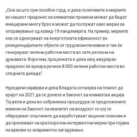
„Она за што сум посебно горд, е дека политиките и мерките
во нашиот придонес за климатски промени можат да бидат
иницирани многу брзо и можат да послужат како мерки за
опоравување од ковид-19 пандемијата. На пример, мерките
кои се однесуваат на енергетската ефикасност во
резиденцијалните објекти се трудовоинтензивни и тие ќе
генерираат зелени работни места во сите региони на
државата. Впрочем, проценката е дека овој ажуриран
придонес ќе креира речиси 8.000 зелени работни места во
следната декада“.
Нуредини најавува и дека Владата останува на планот до
крајот на 2021 да се донесе и Законот за климатска акција.
Тој вели и дека во собраниска процедура се предложените
измени на Законот за квалитет на воздухот со кој се
обврзуваат општините да изработуваат акциски планови и
да преземаат на краткорочни интервентни мерки при појава
на врвови со алармантно загадување.