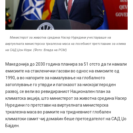
Министерот за животна средина Насер Нуредини учествуваше на
виртуелната министерска тркалезна маса на посебниот претставник за клима
на САД Џон Кери. (Фото: Влада на РСМ)
Македонија до 2030 година планира за 51 отсто да ги намали
емисиите на стакленички гасови во однос на емисиите од
1990, а во напорите за намалување на глобалното
затоплување го утврди и патоказот за нискојаглероден
развој, се вели во ревидираниот Национален план за
климатска акција, што министерот за животна средина Насер
Нуредини го претстави на виртуелната министерска
тркалезна маса во рамките на тридневниот глобален
климатски самит чиј домаќин беше претседателот на САД Џо
Бајден.