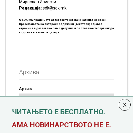
Мирослав Илиоски
Редакцијa:
sdk@sdk.mk
©SDK.MK Крадењето авторски текстови е казниво со закон.
Преземањето на авторски содржини (текстови) од оваа
страница е дозволено само делумно и со ставање хиперлинк до
содржината што се цитира
Архива
Архива
ЧИТАЊЕТО Е БЕСПЛАТНО.
Колумната
САКАМ ДА КАЖАМ
излегува од 12
АМА НОВИНАРСТВОТО НЕ Е.
јануари, 1991 година