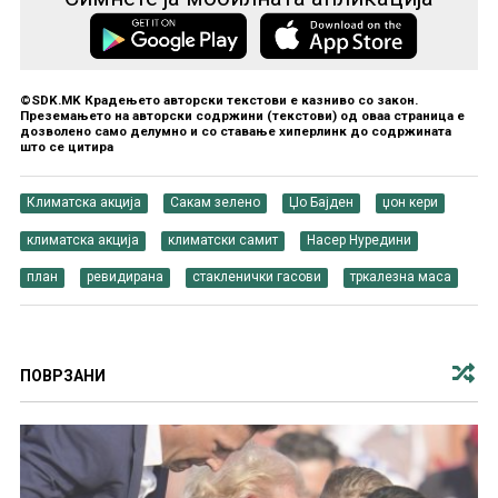
©SDK.MK Крадењето авторски текстови е казниво со закон.
Преземањето на авторски содржини (текстови) од оваа страница е
дозволено само делумно и со ставање хиперлинк до содржината
што се цитира
Климатска акција
Сакам зелено
Џо Бајден
џон кери
климатска акција
климатски самит
Насер Нуредини
план
ревидирана
стакленички гасови
тркалезна маса
ПОВРЗАНИ