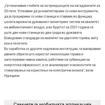
„Ги покачивме глобите за за прекршоците на загадувачите за
20 пати. Успеавме да ја комплетираме со нови инструменти,
да ја прошириме со нови станици и ставиме во функција
целата мрежа на државниот мониторинг систем за квалитет
на амбиенталниот воздух, а во буџетот за 2021 година се
уште две нови станици во два града во државата.
Воведовме стандарди за квалитет на цврстите горива, меѓу
кои и пелетите.
Во соработка со другите надлежни институции, ги мапиравме
јавните објекти што користат нееколошки горива и
започнуваме нивна замена, работиме на субвенции за
енергетска ефикасност, а се анализираат и можностите за
стимулирање на користење на електрични возила“, вели
Нуредини.
Симнете ја мобилната апликација