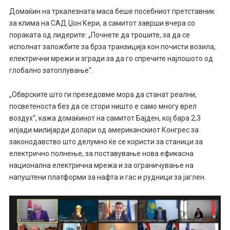
Домаќин на тркалезната маса беше посебниот претставник
за клима на САД Џон Кери, а самитот заврши вчера со
пораката од лидерите: „Почнете да трошите, за да се
исполнат заложбите за брза транзиција кон почисти возила,
електрични мрежи и згради за да го спречите најлошото од
глобално затоплување“.
„Обврските што ги презедовме мора да станат реални,
посветеноста без да се стори ништо е само многу врел
воздух“, кажа домаќинот на самитот Бајден, кој бара 2,3
илјади милијарди долари од американскиот Конгрес за
законодавство што делумно ќе се користи за станици за
електрично полнење, за поставување нова ефикасна
национална електрична мрежа и за ограничување на
напуштени платформи за нафта и гас и рудници за јаглен.