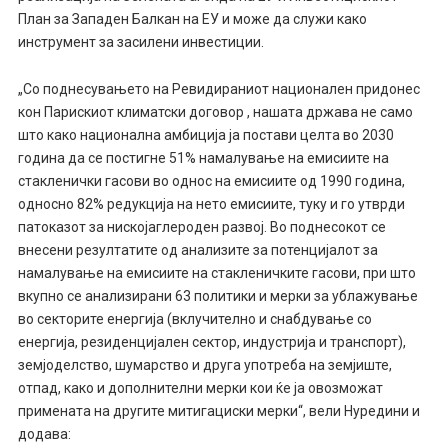
План за Западен Балкан на ЕУ и може да служи како
инструмент за засилени инвестиции.
„Со поднесувањето на Ревидираниот национален придонес
кон Парискиот климатски договор , нашата држава не само
што како национална амбиција ја постави целта во 2030
година да се постигне 51% намалување на емисиите на
стакленички гасови во однос на емисиите од 1990 година,
односно 82% редукција на нето емисиите, туку и го утврди
патоказот за нискојаглероден развој. Во поднесокот се
внесени резултатите од анализите за потенцијалот за
намалување на емисиите на стакленичките гасови, при што
вкупно се анализирани 63 политики и мерки за ублажување
во секторите енергија (вклучително и снабдување со
енергија, резиденцијален сектор, индустрија и транспорт),
земјоделство, шумарство и друга употреба на земјиште,
отпад, како и дополнителни мерки кои ќе ја овозможат
примената на другите митигациски мерки“, вели Нуредини и
додава: