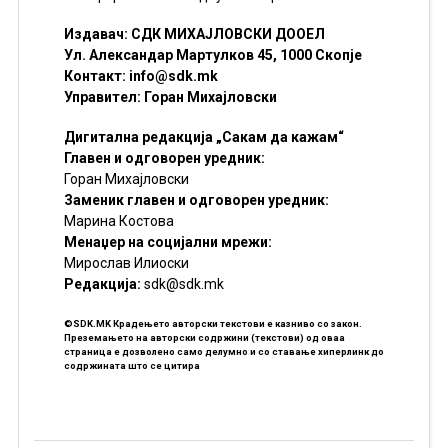
Издавач: СДК МИХАЈЛОВСКИ ДООЕЛ
Ул. Александар Мартулков 45, 1000 Скопје
Контакт:
info@sdk.mk
Управител: Горан Михајловски
Дигитална редакција „Сакам да кажам“
Главен и одговорен уредник:
Горан Михајловски
Заменик главен и одговорен уредник:
Марина Костова
Менаџер на социјални мрежи:
Мирослав Илиоски
Редакцијa:
sdk@sdk.mk
©SDK.MK Крадењето авторски текстови е казниво со закон.
Преземањето на авторски содржини (текстови) од оваа
страница е дозволено само делумно и со ставање хиперлинк до
содржината што се цитира