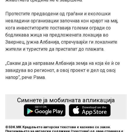
Протестите предводени од граѓани и еколошки
невладини организации започнаа кон крајот на мај,
кога инвеститорите поставија големи огради со
бодликава жица на предложената локација во
Звернец, јужна Албанија, спречувајќи ги локалните
жители и туристите да пристапат до плажата.
Сакам да ја направам Албанија земја на која ќе ѝ се
„
завидува во регионот, а овој проект е дел од овој
напор“, рече Рама.
Симнете ја мобилната апликација
©SDK.MK Крадењето авторски текстови е казниво со закон.
Преземањето на авторски содржини (текстови) од оваа страница е