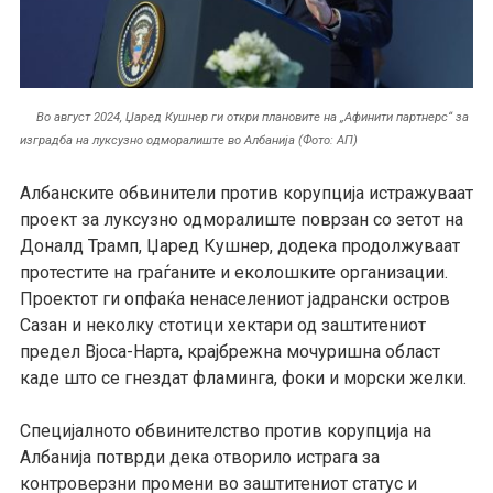
Во август 2024, Џаред Кушнер ги откри плановите на „Афинити партнерс“ за
изградба на луксузно одморалиште во Албанија (Фото: АП)
Албанските обвинители против корупција истражуваат
проект за луксузно одморалиште поврзан со зетот на
Доналд Трамп, Џаред Кушнер, додека продолжуваат
протестите на граѓаните и еколошките организации.
Проектот ги опфаќа ненаселениот јадрански остров
Сазан и неколку стотици хектари од заштитениот
предел Вјоса-Нарта, крајбрежна мочуришна област
каде што се гнездат фламинга, фоки и морски желки.
Специјалното обвинителство против корупција на
Албанија потврди дека отворило истрага за
контроверзни промени во заштитениот статус и