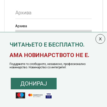
Архива
Архива
ЧИТАЊЕТО Е БЕСПЛАТНО.
Колумната
САКАМ ДА КАЖАМ
излегува од 12
АМА НОВИНАРСТВОТО НЕ Е.
јануари, 1991 година
Поддржете го слободното, независно, професионално
новинарство. Новинарство со интегритет.
ДОНИРАЈ
© 2016 - 2026 Сакам Да Кажам. Сите права задржани |
Маркетинг
понуда
|
Понуда за политичко рекламирање
|
Политика на приватност
|
Политика на инклузија
|
Кодекс на однесување