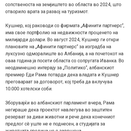
сопственоста на земјиштето во областа во 2024, што
отворило врата за развој на туризмот.
Кушнер, кој раководи со фирмата „Афинити партнерс“,
има свое портфолио на недвижности проценето на
милијарди долари. Во август 2024, Кушнер ги откри
плановите на „Афинити партнерс“ за изградба на
луксузно одморалиште во Албанија, а на почетокот на
оваа година ја посети областа со сопругата Иванка. Во
неодамнешно интервју за „Политико“, албанскиот
премиер Еди Рама потврди дека владата и Кушнер
преговараат за договорот, кој треба да вклучува
10.000 хотелски соби.
Зборувајќи во албанскиот парламент вчера, Рама
негираше дека проектот навлегува во заштитен
резерват за диви животни и рече дека конечниот
предлог сè уште не е поднесен, а студијата за
животната средина не е завршена.