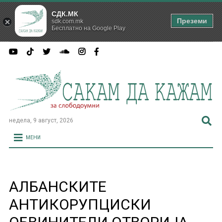
СДК.МК
Преземи
sdk.com.mk
Бесплатно на Google Play
недела, 9 август, 2026
МЕНИ
АЛБАНСКИТЕ
АНТИКОРУПЦИСКИ