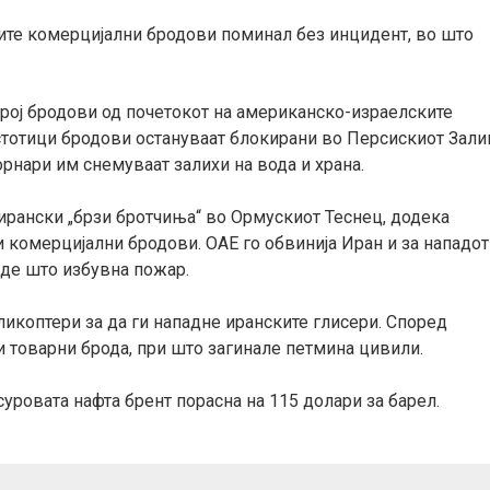
вите комерцијални бродови поминал без инцидент, во што
број бродови од почетокот на американско-израелските
 стотици бродови остануваат блокирани во Персискиот Зали
рнари им снемуваат залихи на вода и храна.
ирански „брзи бротчиња“ во Ормускиот Теснец, додека
и комерцијални бродови. ОАЕ го обвинија Иран и за нападот
аде што избувна пожар.
ликоптери за да ги нападне иранските глисери. Според
 товарни брода, при што загинале петмина цивили.
суровата нафта брент порасна на 115 долари за барел.