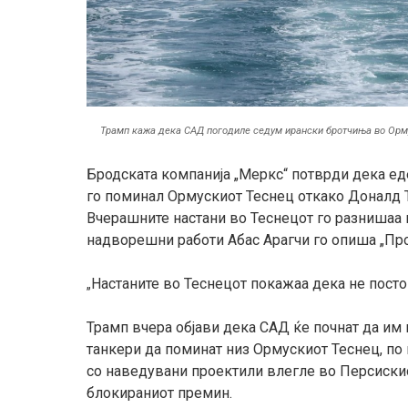
Трамп кажа дека САД погодиле седум ирански бротчиња во Орму
Бродската компанија „Меркс“ потврди дека е
го поминал Ормускиот Теснец откако Доналд Т
Вчерашните настани во Теснецот го разнишаа 
надворешни работи Абас Арагчи го опиша „Про
Настаните во Теснецот покажаа дека не постои
„
Трамп вчера објави дека САД ќе почнат да им
танкери да поминат низ Ормускиот Теснец, по 
со наведувани проектили влегле во Персиски
блокираниот премин.