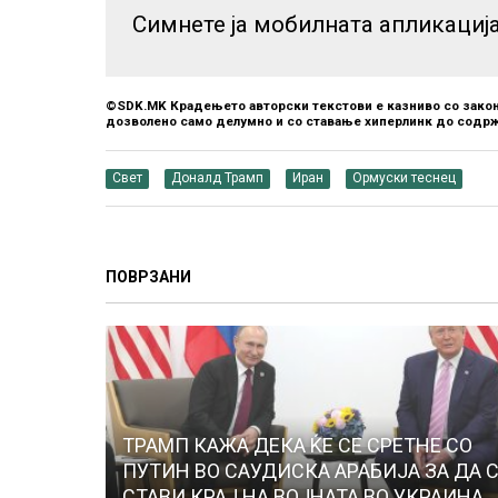
Симнете ја мобилната апликациј
©SDK.MK Крадењето авторски текстови е казниво со закон
дозволено само делумно и со ставање хиперлинк до содрж
Свет
Доналд Трамп
Иран
Ормуски теснец
ПОВРЗАНИ
ТРАМП КАЖА ДЕКА ЌЕ СЕ СРЕТНЕ СО
ПУТИН ВО САУДИСКА АРАБИЈА ЗА ДА 
СТАВИ КРАЈ НА ВОЈНАТА ВО УКРАИНА