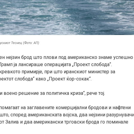
скиот Теснец (Фото: АП)
ден нејзин брод што плови под американско знаме успешно
рамп ја лансираше операцијата „Проект слобода“.
кревкото примирје, при што иранскиот министер за
ектот слобода“ како „Проект ќор-сокак“.
 воено решение за политичка криза“, рече тој.
 помагаат на заглавените комерцијални бродови и нафтени
што, според американската војска, два нејзини разурнувач
от Залив и два американски трговски брода го поминале