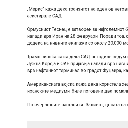
Меркс“ кажа дека транзитот на еден од него
„
асистирале САД.
Ормускиот Теснец е затворен за најголемиот 
напади врз Иран на 28 февруари. Поради тоа,
додека на нивните екипажи со околу 20.000 мо
Трамп синоќа кажа дека САД погодиле седум 
Јужна Кореја и ОАЕ пријавија напади врз нивн
врз нафтениот терминал во градот Фуџаира, к
Американската војска кажа дека користела хе
иранските медиуми, биле погодени два помали
По вчерашните настани во Заливот, цената на 