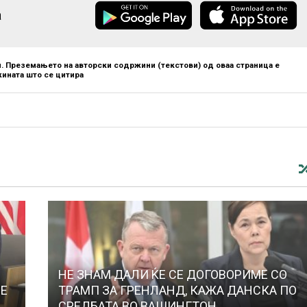
а
. Преземањето на авторски содржини (текстови) од оваа страница е
ината што се цитира
НЕ ЗНАМ ДАЛИ ЌЕ СЕ ДОГОВОРИМЕ СО
СЕ
ТРАМП ЗА ГРЕНЛАНД, КАЖА ДАНСКА ПО
СРЕДБАТА ВО ВАШИНГТОН