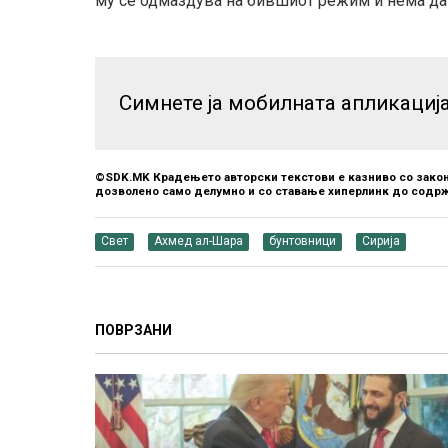
му се одмаздува на бившиот режим и нема да
Симнете ја мобилната апликациј
©SDK.MK Крадењето авторски текстови е казниво со закон
дозволено само делумно и со ставање хиперлинк до содрж
Свет
Ахмед ал-Шара
бунтовници
Сирија
ПОВРЗАНИ