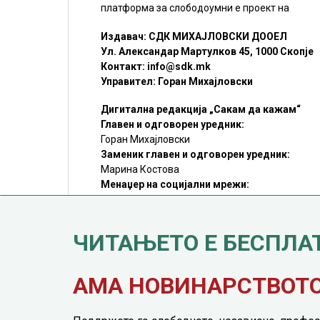
платформа за слободоумни е проект на
Издавач: СДК МИХАЈЛОВСКИ ДООЕЛ
Ул. Александар Мартулков 45, 1000 Скопје
Контакт:
info@sdk.mk
Управител: Горан Михајловски
Дигитална редакција „Сакам да кажам“
Главен и одговорен уредник:
Горан Михајловски
Заменик главен и одговорен уредник:
Марина Костова
Менаџер на социјални мрежи:
Мирослав Илиоски
Редакцијa:
sdk@sdk.mk
ЧИТАЊЕТО Е БЕСПЛА
©SDK.MK Крадењето авторски текстови е казниво со закон.
Преземањето на авторски содржини (текстови) од оваа
страница е дозволено само делумно и со ставање хиперлинк
до содржината што се цитира
АМА НОВИНАРСТВОТО 