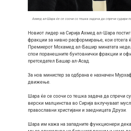
Ахмед ал-Шара ќе се соочи со тешка задача да спречи судири по
Новиот лидер на Сирија Ахмед ал-Шара пости
фракции за нивно расформирање, кои отсега ќ
Премиерот Мохамед ал-Башир минатата недела 
спои поранешните бунтовнички фракции и офи
претседател Башар ал-Асад.
За нов министер за одбрана е назначен Мурхаф
движење.
Шара ќе се соочи со тешка задача да спречи с
верски малцинства во Сирија вклучуваат мусл
православни христијани и заедницата Друзи.
Шара им кажа на западните функционери дека 