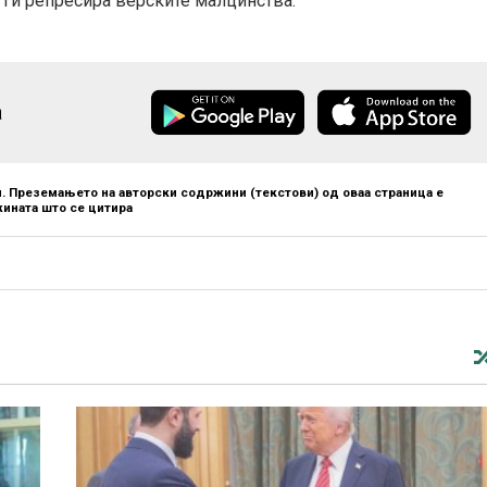
 ги репресира верските малцинства.
а
. Преземањето на авторски содржини (текстови) од оваа страница е
ината што се цитира