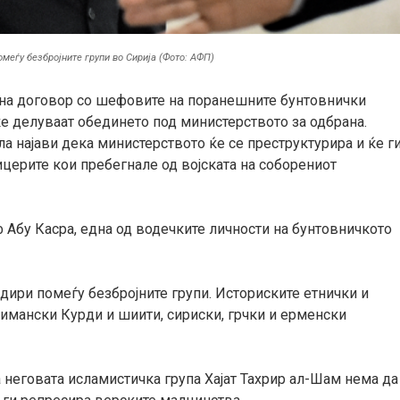
меѓу безбројните групи во Сирија (Фото: АФП)
гна договор со шефовите на поранешните бунтовнички
е делуваат обединето под министерството за одбрана.
најави дека министерството ќе се преструктурира и ќе г
церите кои пребегнале од војската на соборениот
 Абу Касра, една од водечките личности на бунтовничкото
удири помеѓу безбројните групи. Историските етнички и
имански Курди и шиити, сириски, грчки и ерменски
неговата исламистичка група Хајат Тахрир ал-Шам нема да