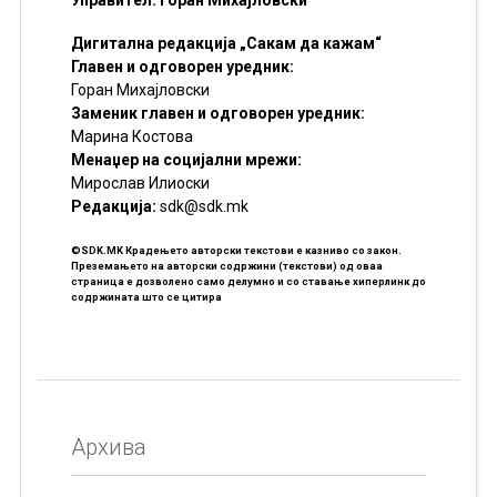
Дигитална редакција „Сакам да кажам“
Главен и одговорен уредник:
Горан Михајловски
Заменик главен и одговорен уредник:
Марина Костова
Менаџер на социјални мрежи:
Мирослав Илиоски
Редакцијa:
sdk@sdk.mk
©SDK.MK Крадењето авторски текстови е казниво со закон.
Преземањето на авторски содржини (текстови) од оваа
страница е дозволено само делумно и со ставање хиперлинк до
содржината што се цитира
Архива