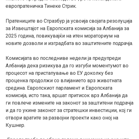
европратеничка Тинеке Стрик.
Пратениците во Стразбур ја усвоија својата резолуција
за Извештајот на
Европската к
омисија за Албанија за
2025 година, повикувајќи на итен мораториум на
новите дозволи и изградбата во заштитените подрачја.
Комисија
та
во последниве недели
ја предупреди
Албанија
дека
ризикува да го изгуби моментумот во
процесот на пристапување во ЕУ доколку без
проценка
продолжи со
влијанието врз животната
средина. Европскиот парламент и
Европската
к
омисија, исто така, вршат притисок врз Албанија да
ги повлече измените на законот за заштитени подрачја
и да го укине закон
от
за стратешки инвестиции, кој ги
отвори вратите за развојни проекти како оној на
Кушнер.