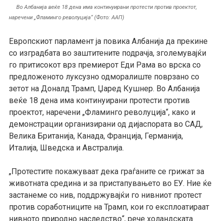
Во Албанија веќе 18 дена има континуирани протести против проектот,
наречени „Фламинго револуција“ (Фото: ААП)
Европскиот парламент ја повика Албанија да прекине
со
изградбата во заштитените подрачја, зголемувајќи
го притисокот врз премиерот Еди Рама во врска со
предложен
ото
луксуз
но
одморалиште поврзан
о
со
зетот на Доналд Трамп,
Џаред Кушнер.
Во
Албанија
веќе 18 дена
има
континуирани протести
против
проектот
, наречени „
Фламинго р
еволуција“, како и
демонстрации организирани од дијаспората во САД,
Велика Британија, Канада, Франција, Германија,
Италија, Шведска и Австралија.
„
Протест
ите
покажува
ат
дека граѓаните се грижат за
животната средина и за пристапувањето во ЕУ. Ние ќе
застанеме со нив, поддржувајќи г
о
нивниот протест
против со
работниците
на Трамп, кои го експлоатираат
нивното природно наследство“, рече холандската