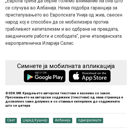
„Европа треба да обрне големо внимание на она што
се случува во Албанија. Нема подобра гаранција за
пристапување
то
во Европската
У
нија од жив, свесен
народ
кој е
способен да се мобилизира против
грабливиот капитализам
и
во одбрана на правдата,
заедничките работи и слободата“, рече италијанската
европратеничка Иларија Салис.
Симнете ја мобилната апликација
©SDK.MK Крадењето авторски текстови е казниво со закон.
Преземањето на авторски содржини (текстови) од оваа страница е
дозволено само делумно и со ставање хиперлинк до содржината
што се цитира
Свет
Џаред Кушнер
Албанија
одморалиште