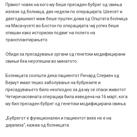
Првиот човек на кого му беше пресаден бубрег од свиња
излезе од болница, две недели по операцијата. Шеесет и
двегодишниот маж беше пуштен дома од Општата болница
на Масачусетс во Бостон по операцијата чиј успех беше
опишан како историски подвиг на полето на
трансплантирањето.
Обиди за пресадување органи од генетски модифицирани
свињи беа неуспешни во минатото.
Болницата соопшти дека пациентот Ричард Слејмен од
Вејмут имал тешко заболување на бубрезите и
пресадувањето било неопходно за да му се спаси животот.
Четиричасовната операција била изведена на 16 март, кога
му бил пресаден бубрег од генетски модифицирана свиња.
„Бубрегот е функционален и пациентот веќе не е на
дијализа“, кажаа од болницата.