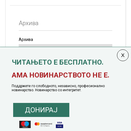
Архива
Архива
ЧИТАЊЕТО Е БЕСПЛАТНО.
Колумната
САКАМ ДА КАЖАМ
излегува од 12
АМА НОВИНАРСТВОТО НЕ Е.
јануари, 1991 година
Поддржете го слободното, независно, професионално
новинарство. Новинарство со интегритет.
ДОНИРАЈ
© 2016 - 2026 Сакам Да Кажам. Сите права задржани |
Маркетинг
понуда
|
Понуда за политичко рекламирање
|
Политика на приватност
|
Политика на инклузија
|
Кодекс на однесување