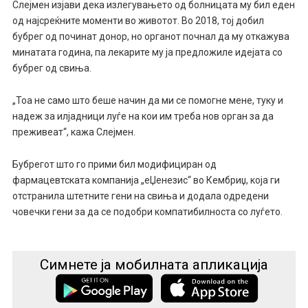
Слејмен изјави дека излегувањето од болницата му бил еден
од најсреќните моменти во животот. Во 2018, тој добил
бубрег од починат донор, но органот почнал да му откажува
минатата година, па лекарите му ја предложиле идејата со
бубрег од свиња.
„Тоа не само што беше начин да ми се помогне мене, туку и
надеж за илјадници луѓе на кои им треба нов орган за да
преживеат“, кажа Слејмен.
Бубрегот што го прими бил модифициран од
фармацевтската компанија „еЏенезис“ во Кембриџ, која ги
отстранила штетните гени на свиња и додала одредени
човечки гени за да се подобри компатибилноста со луѓето.
Симнете ја мобилната апликација