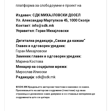
платформа за слободоумни е проект на
Издавач: СДК МИХАЈЛОВСКИ ДООЕЛ
Ул. Александар Мартулков 45, 1000 Скопје
Контакт:
info@sdk.mk
Управител: Горан Михајловски
Дигитална редакција „Сакам да кажам“
Главен и одговорен уредник:
Горан Михајловски
Заменик главен и одговорен уредник:
Марина Костова
Менаџер на социјални мрежи:
Мирослав Илиоски
Редакцијa:
sdk@sdk.mk
©SDK.MK Крадењето авторски текстови е казниво со закон.
Преземањето на авторски содржини (текстови) од оваа
страница е дозволено само делумно и со ставање хиперлинк до
содржината што се цитира