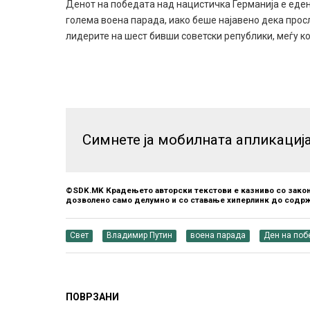
Денот на победата над нацистичка Германија е еден 
голема воена парада, иако беше најавено дека прос
лидерите на шест бивши советски републики, меѓу ко
Симнете ја мобилната апликациј
©SDK.MK Крадењето авторски текстови е казниво со закон
дозволено само делумно и со ставање хиперлинк до содрж
Свет
Владимир Путин
воена парада
Ден на поб
ПОВРЗАНИ