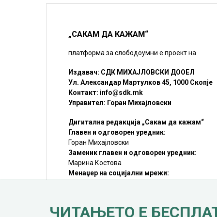
„САКАМ ДА КАЖАМ“
платформа за слободоумни е проект на
Издавач: СДК МИХАЈЛОВСКИ ДООЕЛ
Ул. Александар Мартулков 45, 1000 Скопје
Контакт:
info@sdk.mk
Управител: Горан Михајловски
Дигитална редакција „Сакам да кажам“
Главен и одговорен уредник:
Горан Михајловски
Заменик главен и одговорен уредник:
Марина Костова
Менаџер на социјални мрежи:
Мирослав Илиоски
Редакцијa:
sdk@sdk.mk
ЧИТАЊЕТО Е БЕСПЛА
©SDK.MK Крадењето авторски текстови е казниво со закон.