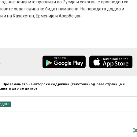
од најзначајните празници во Русија и секогаш е проследен со
лавите оваа година ќе бидат намалени. На парадата дојдоа и
и и на Казахстан, Ерменија и Азербејџан.
а
. Преземањето на авторски содржини (текстови) од оваа страница е
ината што се цитира
едата