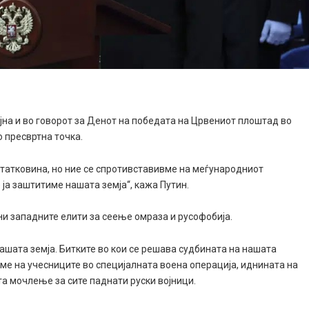
јна и во говорот за Денот на победата на Црвениот плоштад во
 пресвртна точка.
 татковина, но ние се спротивставивме на меѓународниот
 ја заштитиме нашата земја“, кажа Путин.
ни западните елити за сеење омраза и русофобија.
ашата земја. Битките во кои се решава судбината на нашата
сме на учесниците во специјалната воена операција, иднината на
ута мочлење за сите паднати руски војници.