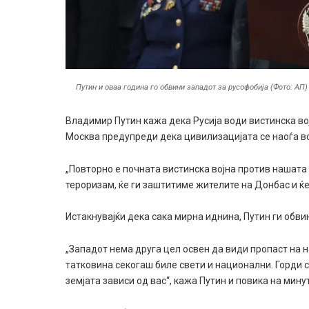
Путин и оваа година го обвини западот за русофобија (Фото: АП)
Владимир Путин кажа дека Русија води вистинска во
Москва предупреди дека цивилизацијата се наоѓа во
„Повторно е почната вистинска војна против нашата
тероризам, ќе ги заштитиме жителите на Донбас и ќе
Истакнувајќи дека сака мирна иднина, Путин ги обви
„Западот нема друга цел освен да види пропаст на н
татковина секогаш биле свети и национални. Горди 
земјата зависи од вас“, кажа Путин и повика на мин