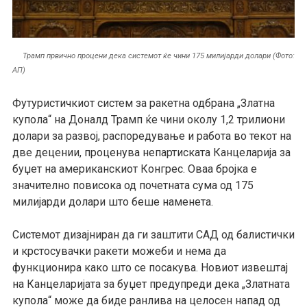
Трамп првично процени дека системот ќе чини 175 милијарди долари (Фото:
АП)
Футуристичкиот систем за ракетна одбрана „Златна
купола“ на Доналд Трамп ќе чини околу 1,2 трилиони
долари за развој, распоредување и работа во текот на
две децении, проценува непартиската Канцеларија за
буџет на американскиот Конгрес. Оваа бројка е
значително повисока од почетната сума од 175
милијарди долари што беше наменета.
Системот дизајниран да ги заштити САД од балистички
и крстосувачки ракети можеби и нема да
функционира како што се посакува. Новиот извештај
на Канцеларијата за буџет предупреди дека „Златната
купола“ може да биде ранлива на целосен напад од