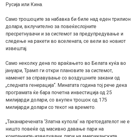
Русија или Кина.
Само трошоците за набавка би биле над еден трилион
долари, вклучително за повеќеслојните
пресретнувачи и за системот за предупредување и
следење на ракети во вселената, се вели во новиот
извештај.
Само неколку дена по враќањето во Белата куќа во
јануари, Трамп ги откри плановите за системот,
наменет за справување со воздушните закани од
„следната генерација“. Минатата година тој рече дека
програмата ќе бара почетна инвестиција од 25
милијарди долари, со вкупен трошок од 175
милијарди долари со текот на времето.
„Таканаречената ‘Златна купола‘ на претседателот не е
ништо повеќе од масивно давање пари на
компаниите-изведувачи, пари на американските