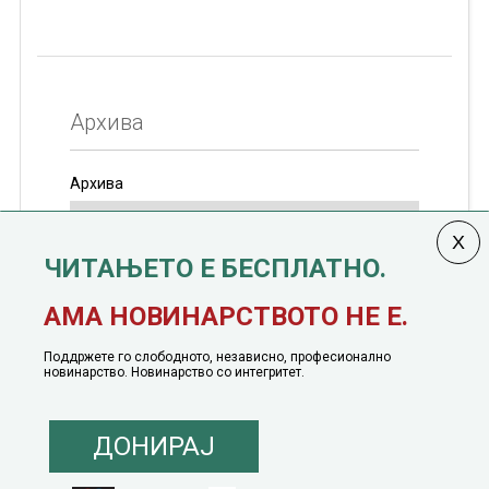
Архива
Архива
ЧИТАЊЕТО Е БЕСПЛАТНО.
Колумната
САКАМ ДА КАЖАМ
излегува од 12
АМА НОВИНАРСТВОТО НЕ Е.
јануари, 1991 година
Поддржете го слободното, независно, професионално
новинарство. Новинарство со интегритет.
ДОНИРАЈ
© 2016 - 2026 Сакам Да Кажам. Сите права задржани |
Маркетинг