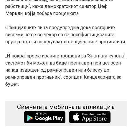
работници“, кажа демократскиот сенатор Џеф
Меркли, кој ја побара проценката.
Официјалните лица предупредија дека постојните
системи не се во чекор со сè пософистицираните
оружја што ги поседуваат потенцијалните противници.
„И покрај проектираните трошоци за ‘Златната купола‘,
системот би можел да биде преплавен при целосен
напад извршен од рамноправен или блиску до
рамноправен противник“, соопшти Канцеларијата за
буџет.
Симнете ја мобилната апликација