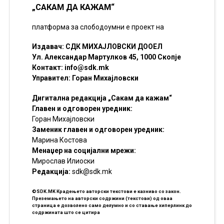
„САКАМ ДА КАЖАМ“
платформа за слободоумни е проект на
Издавач: СДК МИХАЈЛОВСКИ ДООЕЛ
Ул. Александар Мартулков 45, 1000 Скопје
Контакт:
info@sdk.mk
Управител: Горан Михајловски
Дигитална редакција „Сакам да кажам“
Главен и одговорен уредник:
Горан Михајловски
Заменик главен и одговорен уредник:
Марина Костова
Менаџер на социјални мрежи:
Мирослав Илиоски
Редакцијa:
sdk@sdk.mk
©SDK.MK Крадењето авторски текстови е казниво со закон.
Преземањето на авторски содржини (текстови) од оваа
страница е дозволено само делумно и со ставање хиперлинк до
содржината што се цитира