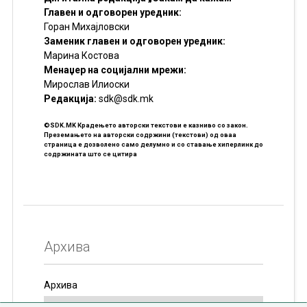
Главен и одговорен уредник:
Горан Михајловски
Заменик главен и одговорен уредник:
Марина Костова
Менаџер на социјални мрежи:
Мирослав Илиоски
Редакцијa:
sdk@sdk.mk
©SDK.MK Крадењето авторски текстови е казниво со закон.
Преземањето на авторски содржини (текстови) од оваа
страница е дозволено само делумно и со ставање хиперлинк до
содржината што се цитира
Архива
Архива