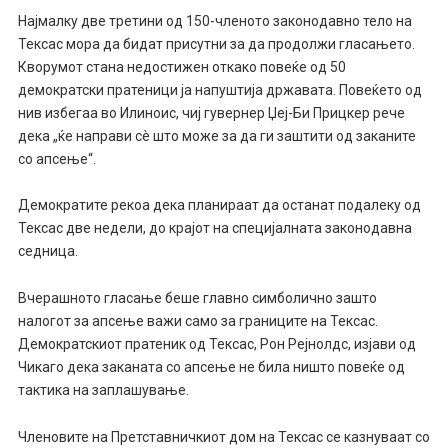
Најмалку две третини од 150-членото законодавно тело на
Тексас мора да бидат присутни за да продолжи гласањето.
Кворумот стана недостижен откако повеќе од 50
демократски пратеници ја напуштија државата. Повеќето од
нив избегаа во Илиноис, чиј гувернер Џеј-Би Прицкер рече
дека „ќе направи сè што може за да ги заштити од заканите
со апсење“.
Демократите рекоа дека планираат да останат подалеку од
Тексас две недели, до крајот на специјалната законодавна
седница.
Вчерашното гласање беше главно симболично зашто
налогот за апсење важи само за границите на Тексас.
Демократскиот пратеник од Тексас, Рон Рејнолдс, изјави од
Чикаго дека заканата со апсење не била ништо повеќе од
тактика на заплашување.
Членовите на Претставничкиот дом на Тексас се казнуваат со