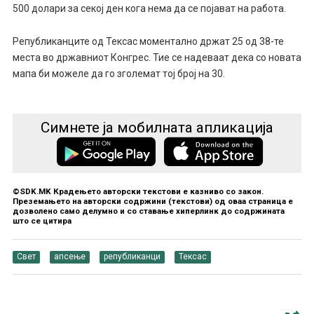
500 долари за секој ден кога нема да се појават на работа.
Републиканците од Тексас моментално држат 25 од 38-те
места во државниот Конгрес. Тие се надеваат дека со новата
мапа би можеле да го зголемат тој број на 30.
Симнете ја мобилната апликација
©SDK.MK Крадењето авторски текстови е казниво со закон.
Преземањето на авторски содржини (текстови) од оваа страница е
дозволено само делумно и со ставање хиперлинк до содржината
што се цитира
Свет
апсење
републиканци
Тексас