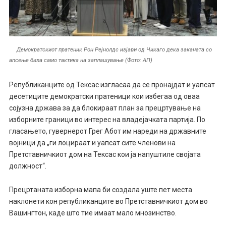
Демократскиот пратеник Рон Рејнолдс изјави од Чикаго дека заканата со
апсење била само тактика на заплашување (Фото: АП)
Републиканците од Тексас изгласаа да се пронајдат и уапсат
десетиците демократски пратеници кои избегаа од оваа
сојузна држава за да блокираат план за прецртување на
изборните граници во интерес на владејачката партија. По
гласањето, гувернерот Грег Абот им нареди на државните
војници да „ги лоцираат и уапсат сите членови на
Претставничкиот дом на Тексас кои ја напуштиле својата
должност“.
Прецртаната изборна мапа би создала уште пет места
наклонети кон републиканците во Претставничкиот дом во
Вашингтон, каде што тие имаат мало мнозинство.