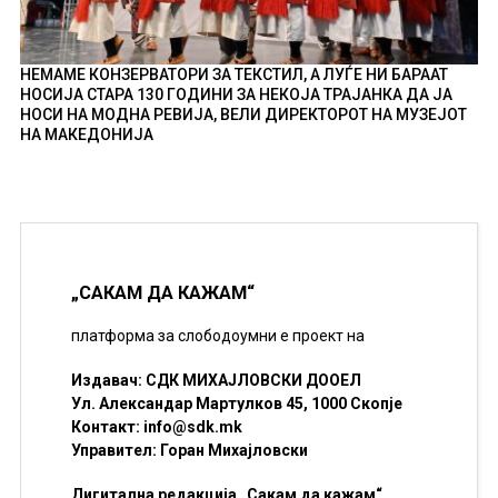
НЕМАМЕ КОНЗЕРВАТОРИ ЗА ТЕКСТИЛ, А ЛУЃЕ НИ БАРААТ
НОСИЈА СТАРА 130 ГОДИНИ ЗА НЕКОЈА ТРАЈАНКА ДА ЈА
НОСИ НА МОДНА РЕВИЈА, ВЕЛИ ДИРЕКТОРОТ НА МУЗЕЈОТ
НА МАКЕДОНИЈА
„САКАМ ДА КАЖАМ“
платформа за слободоумни е проект на
Издавач: СДК МИХАЈЛОВСКИ ДООЕЛ
Ул. Александар Мартулков 45, 1000 Скопје
Контакт:
info@sdk.mk
Управител: Горан Михајловски
Дигитална редакција „Сакам да кажам“