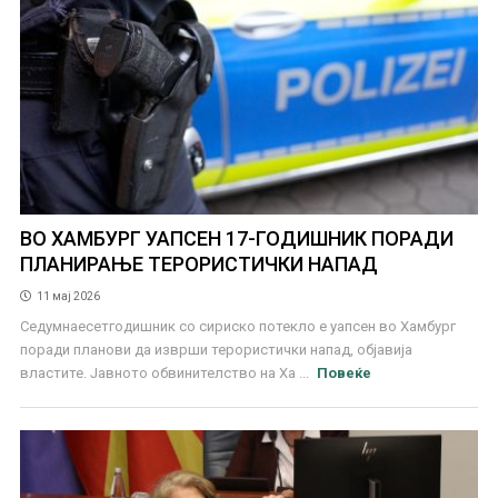
ВО ХАМБУРГ УАПСЕН 17-ГОДИШНИК ПОРАДИ
ПЛАНИРАЊЕ ТЕРОРИСТИЧКИ НАПАД
11 мај 2026
Седумнаесетгодишник со сириско потекло е уапсен во Хамбург
поради планови да изврши терористички напад, објавија
властите. Јавното обвинителство на Ха ...
Повеќе