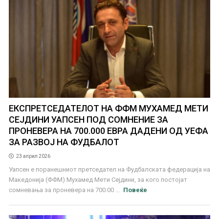
ЕКСПРЕТСЕДАТЕЛОТ НА ФФМ МУХАМЕД МЕТИ
СЕЈДИНИ УАПСЕН ПОД СОМНЕНИЕ ЗА
ПРОНЕВЕРА НА 700.000 ЕВРА ДАДЕНИ ОД УЕФА
ЗА РАЗВОЈ НА ФУДБАЛОТ
23 април 2026
Уапсен е поранешниот претседател на Фудбалската федерација на
Македонија (ФФМ) Мухамед Мети Сејдини, за кого постојат
сомневања за проневера на 700.00 ...
Повеќе