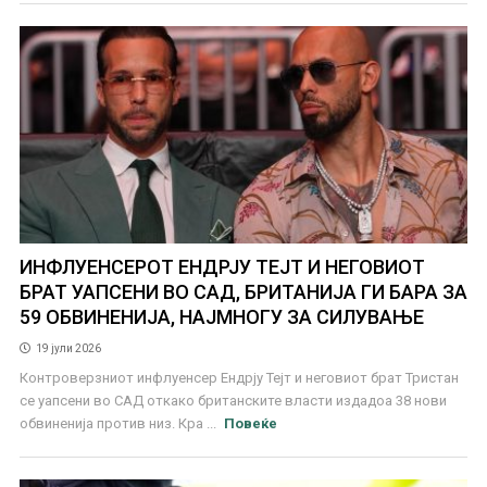
ИНФЛУЕНСЕРОТ ЕНДРЈУ ТЕЈТ И НЕГОВИОТ
БРАТ УАПСЕНИ ВО САД, БРИТАНИЈА ГИ БАРА ЗА
59 ОБВИНЕНИЈА, НАЈМНОГУ ЗА СИЛУВАЊЕ
19 јули 2026
Контроверзниот инфлуенсер Ендрју Тејт и неговиот брат Тристан
се уапсени во САД откако британските власти издадоа 38 нови
обвиненија против низ. Кра ...
Повеќе