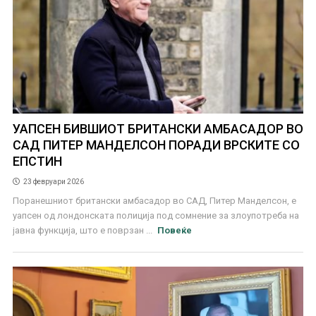
УАПСЕН БИВШИОТ БРИТАНСКИ АМБАСАДОР ВО
САД ПИТЕР МАНДЕЛСОН ПОРАДИ ВРСКИТЕ СО
ЕПСТИН
23 февруари 2026
Поранешниот британски амбасадор во САД, Питер Манделсон, е
уапсен од лондонската полиција под сомнение за злоупотреба на
јавна функција, што е поврзан ...
Повеќе