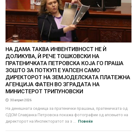
НА ДАМА ТАКВА ИНВЕНТИВНОСТ НЕ Ѝ
ДОЛИКУВА, Ѝ РЕЧЕ ТОШКОВСКИ НА
ПРАТЕНИЧКАТА ПЕТРОВСКА КОЈА ГО ПРАША
ЗОШТО ЗА ПОТКУП Е УАПСЕН САМО
ДИРЕКТОРОТ НА ЗЕМЈОДЕЛСКАТА ПЛАТЕЖНА
АГЕНЦИЈА ФАТЕН ВО ЗГРАДАТА НА
МИНИСТЕРОТ ТРИПУНОВСКИ
30 април 2026
На денешната седница за пратенички прашања, пратеничката од
СДСМ Славјанка Петровска покажа фотографии од апсењето на
директорот на Инспекторатот за з ...
Повеќе