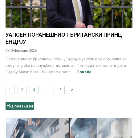
УАПСЕН ПОРАНЕШНИОТ БРИТАНСКИ ПРИНЦ
ЕНДРЈУ
19 февруари 2026
Поранешниот британски принц Ендрју е уапсен под сомнение за
злоупотреба на службена должност. Полицијата соопшти дека
Ендрју Маунтбатен-Виндзор е уапс ...
Повеќе
…
1
2
3
12
Најчитани