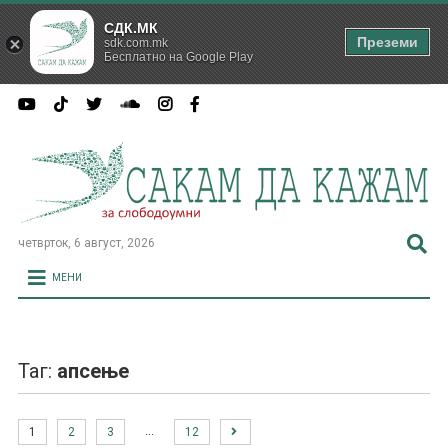
СДК.МК
Преземи
sdk.com.mk
Бесплатно на Google Play
четврток, 6 август, 2026
МЕНИ
Таг:
апсење
…
1
2
3
12