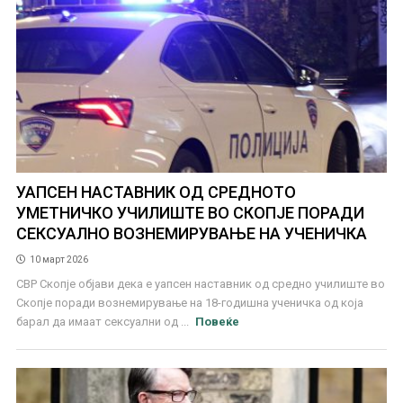
УАПСЕН НАСТАВНИК ОД СРЕДНОТО
УМЕТНИЧКО УЧИЛИШТЕ ВО СКОПЈЕ ПОРАДИ
СЕКСУАЛНО ВОЗНЕМИРУВАЊЕ НА УЧЕНИЧКА
10 март 2026
СВР Скопје објави дека е уапсен наставник од средно училиште во
Скопје поради вознемирување на 18-годишна ученичка од која
барал да имаат сексуални од ...
Повеќе