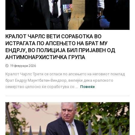
КРАЛОТ ЧАРЛС ВЕТИ СОРАБОТКА ВО
ИСТРАГАТА ПО АПСЕЊЕТО НА БРАТ МУ
ЕНДРЈУ, ВО ПОЛИЦИЈА БИЛ ПРИЈАВЕН ОД
АНТИМОНАРХИСТИЧКА ГРУПА
19 февруари 2026
Кралот Чарлс Трети се огласи по апсењето на неговиот помлад
брат Ендрју Маунтбатен-Виндзор, велејќи дека кралското
семејство целосно ќе соработува со ...
Повеќе