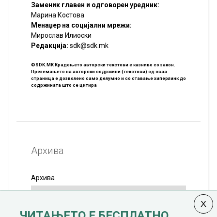
Заменик главен и одговорен уредник:
Марина Костова
Менаџер на социјални мрежи:
Мирослав Илиоски
Редакцијa:
sdk@sdk.mk
©SDK.MK Крадењето авторски текстови е казниво со закон.
Преземањето на авторски содржини (текстови) од оваа
страница е дозволено само делумно и со ставање хиперлинк до
содржината што се цитира
Архива
Архива
ЧИТАЊЕТО Е БЕСПЛАТНО.