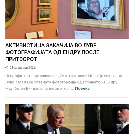
АКТИВИСТИ ЈА ЗАКАЧИЈА ВО ЛУВР
ФОТОГРАФИЈАТА ОД ЕНДРУ ПОСЛЕ
ПРИТВОРОТ
23 февруари 2026
Непрофитната организација „Сите го мразат Илон“ ја закачи во
Лувр сега веќе славната фотографија од апсењето на Ендру
Маунбатен-Виндзор, по неговото п ...
Повеќе