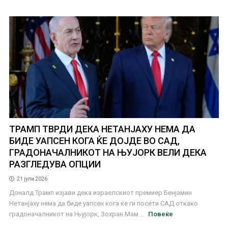
ТРАМП ТВРДИ ДЕКА НЕТАНЈАХУ НЕМА ДА
БИДЕ УАПСЕН КОГА ЌЕ ДОЈДЕ ВО САД,
ГРАДОНАЧАЛНИКОТ НА ЊУЈОРК ВЕЛИ ДЕКА
РАЗГЛЕДУВА ОПЦИИ
21 јули 2026
Доналд Трамп изјави дека израелскиот премиер Бенјамин
Нетанјаху нема да биде уапсен кога ќе ги посети САД откако
градоначалникот на Њујорк, Зохран Мам ...
Повеќе