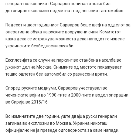
генерал-полковникот Сарваров починал откако бил
детониран експлозив подметнат под неговиот автомобил.
Педесет и шестгодишниот Сарваров беше шеф на одделот за
оперативна обука на руските вооружени сили. Комитетот
кажа дека се истражува можноста дека нападот го извеле
украинските безбедносни служби.
Експлозијата се случи на паркинг во станбена населба во
јужниот дел на Москва. Снимките од местото покажуваат
тешко оштетен бел автомобил со разнесени врати.
Според руските медиуми, Сарваров учествувал во
чеченските војни во 1990-тите и 2000-тите и водел операции
во Сирија во 2015/16.
Во изминатите две години, уште двајца руски генерали
загинаа во експлозии во Москва. Украина никогаш
официјално не ја презеде одговорноста за овие напади.