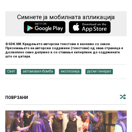
Симнете ја мобилната апликација
©SDK.MK Крадењето авторски текстови е казниво со закон.
Преземањето на авторски содржини (текстови) од оваа страница е
дозволено само делумно и со ставање хиперлинк до содржината
што се цитира
Свет
автомовил-бомба
експлозија
руски генерал
ПОВРЗАНИ