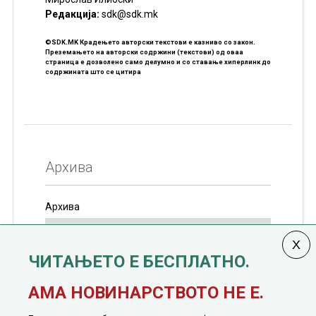
Редакцијa:
sdk@sdk.mk
©SDK.MK Крадењето авторски текстови е казниво со закон.
Преземањето на авторски содржини (текстови) од оваа
страница е дозволено само делумно и со ставање хиперлинк до
содржината што се цитира
Архива
Архива
ЧИТАЊЕТО Е БЕСПЛАТНО.
Колумната
САКАМ ДА КАЖАМ
излегува од 12
АМА НОВИНАРСТВОТО НЕ Е.
јануари, 1991 година