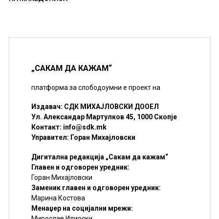
„САКАМ ДА КАЖАМ“
платформа за слободоумни е проект на
Издавач: СДК МИХАЈЛОВСКИ ДООЕЛ
Ул. Александар Мартулков 45, 1000 Скопје
Контакт:
info@sdk.mk
Управител: Горан Михајловски
Дигитална редакција „Сакам да кажам“
Главен и одговорен уредник:
Горан Михајловски
Заменик главен и одговорен уредник:
Марина Костова
Менаџер на социјални мрежи:
Мирослав Илиоски