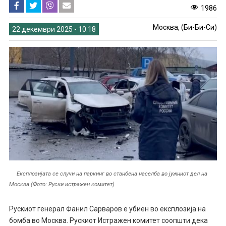
1986
Москва, (Би-Би-Си)
22 декември 2025 - 10:18
Експлозијата се случи на паркинг во станбена населба во јужниот дел на
Москва (Фото: Руски истражен комитет)
Рускиот генерал Фанил Сарваров е убиен во експлозија на
бомба во Москва. Рускиот Истражен комитет соопшти дека