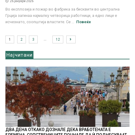
26 јануари 2026
Во експлозија и пожар во фабрика за бисквити во централна
Грција загинаа најмалку четворица работници, а едно лице е
исчезнато, соопштија властите. Се ...
Повеќе
…
1
2
3
12
Најчитани
ДВА ДЕНА ОТКАКО ДОЗНАЛЕ ДЕКА ВРАБОТЕНАТА Е
БРЕМЕНА, СОПСТВЕНИЦИТЕ ПОЧНАЛЕ ДА Ѝ ПОДНЕСУВААТ