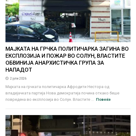
МАЈКАТА НА ГРЧКА ПОЛИТИЧАРКА ЗАГИНА ВО
ЕКСПЛОЗИЈА И ПОЖАР ВО СОЛУН, ВЛАСТИТЕ
ОБВИНИЈА АНАРХИСТИЧКА ГРУПА ЗА
НАПАДОТ
2 јули 2026
Мајката на грчката политичарка Афродити Нестора од
владејачката партија Нова демократија почина откако беше
повредена во експлозија во Солун. Властите ...
Повеќе