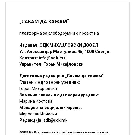
„САКАМ ДА КАЖАМ“
платформа за слободоумни е проект на
Издавач: СДК МИХАЈЛОВСКИ ДООЕЛ
Ул. Александар Мартулков 45, 1000 Скопје
Контакт:
info@sdk.mk
Управител: Горан Михајловски
Дигитална редакција „Сакам да кажам“
Главен и одговорен уредник:
Горан Михајловски
Заменик главен и одговорен уредник:
Марина Костова
Менаџер на социјални мрежи:
Мирослав Илиоски
Редакцијa:
sdk@sdk.mk
©SDK.MK Крадењето авторски текстови е казниво со закон.