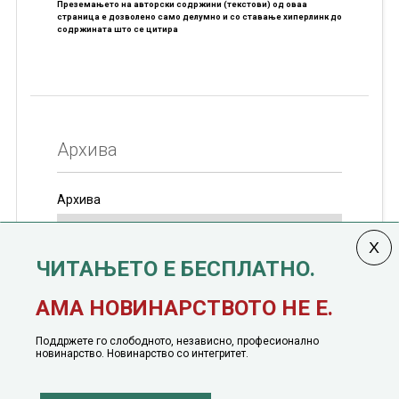
Преземањето на авторски содржини (текстови) од оваа
страница е дозволено само делумно и со ставање хиперлинк до
содржината што се цитира
Архива
Архива
ЧИТАЊЕТО Е БЕСПЛАТНО.
Колумната
САКАМ ДА КАЖАМ
излегува од 12
АМА НОВИНАРСТВОТО НЕ Е.
јануари, 1991 година
Поддржете го слободното, независно, професионално
новинарство. Новинарство со интегритет.