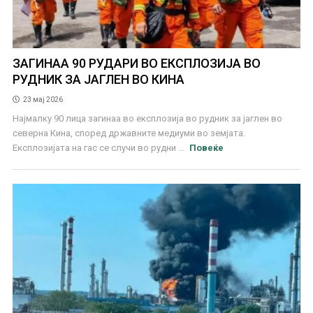
ЗАГИНАА 90 РУДАРИ ВО ЕКСПЛОЗИЈА ВО
РУДНИК ЗА ЈАГЛЕН ВО КИНА
23 мај 2026
Најмалку 90 лица загинаа во експлозија во рудник за јаглен во
северна Кина, според државните медиуми во земјата.
Експлозијата на гас се случи во рудни ...
Повеќе