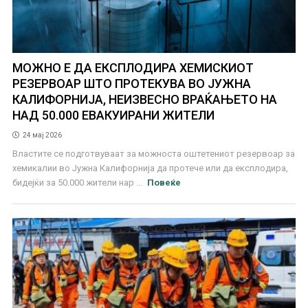
МОЖНО Е ДА ЕКСПЛОДИРА ХЕМИСКИОТ
РЕЗЕРВОАР ШТО ПРОТЕКУВА ВО ЈУЖНА
КАЛИФОРНИЈА, НЕИЗВЕСНО ВРАЌАЊЕТО НА
НАД 50.000 ЕВАКУИРАНИ ЖИТЕЛИ
24 мај 2026
Властите се подготвуваат за можноста оштетениот резервоар за
хемикалии во Јужна Калифорнија да протече или да експлодира,
бидејќи за 50.000 жители нар ...
Повеќе