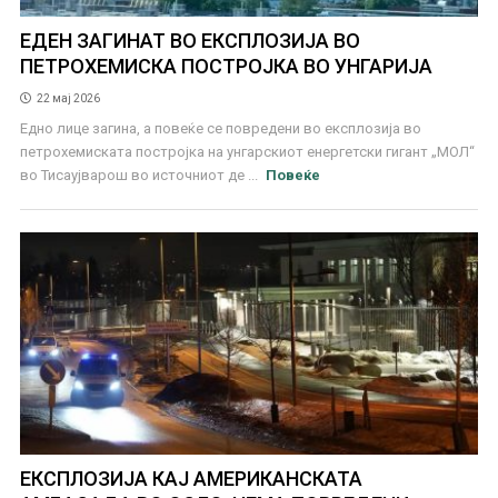
ЕДЕН ЗАГИНАТ ВО ЕКСПЛОЗИЈА ВО
ПЕТРОХЕМИСКА ПОСТРОЈКА ВО УНГАРИЈА
22 мај 2026
Едно лице загина, а повеќе се повредени во експлозија во
петрохемиската постројка на унгарскиот енергетски гигант „МОЛ“
во Тисаујварош во источниот де ...
Повеќе
ЕКСПЛОЗИЈА КАЈ АМЕРИКАНСКАТА