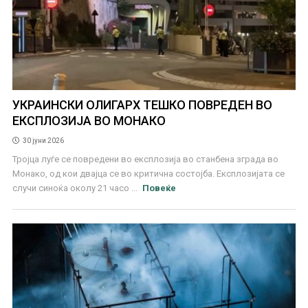
УКРАИНСКИ ОЛИГАРХ ТЕШКО ПОВРЕДЕН ВО
ЕКСПЛОЗИЈА ВО МОНАКО
30 јуни 2026
Тројца луѓе се повредени во експлозија во станбена зграда во
Монако, од кои двајца се во критична состојба. Експлозијата се
случи синоќа околу 21 часо ...
Повеќе