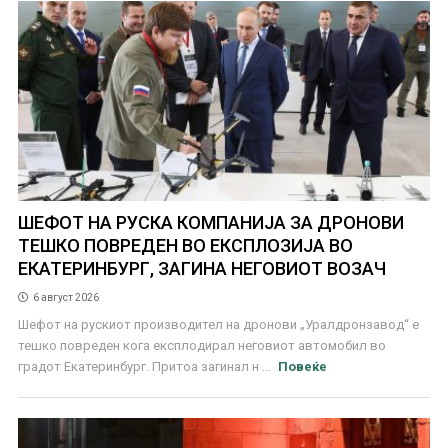
ШЕФОТ НА РУСКА КОМПАНИЈА ЗА ДРОНОВИ
ТЕШКО ПОВРЕДЕН ВО ЕКСПЛОЗИЈА ВО
ЕКАТЕРИНБУРГ, ЗАГИНА НЕГОВИОТ ВОЗАЧ
6 август 2026
Шефот на рускиот производител на дронови „Уралдронзавод“ е
тешко повреден кога експлодирал неговиот автомобил во
градот Екатеринбург. Притоа загинал н ...
Повеќе