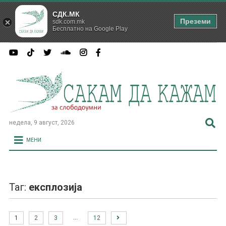
СДК.МК
Преземи
sdk.com.mk
Бесплатно на Google Play
недела, 9 август, 2026
МЕНИ
Таг:
експлозија
…
1
2
3
12