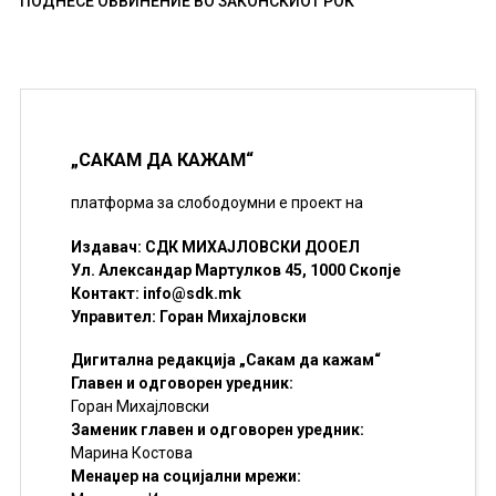
ПОДНЕСЕ ОБВИНЕНИЕ ВО ЗАКОНСКИОТ РОК
„САКАМ ДА КАЖАМ“
платформа за слободоумни е проект на
Издавач: СДК МИХАЈЛОВСКИ ДООЕЛ
Ул. Александар Мартулков 45, 1000 Скопје
Контакт:
info@sdk.mk
Управител: Горан Михајловски
Дигитална редакција „Сакам да кажам“
Главен и одговорен уредник:
Горан Михајловски
Заменик главен и одговорен уредник:
Марина Костова
Менаџер на социјални мрежи: