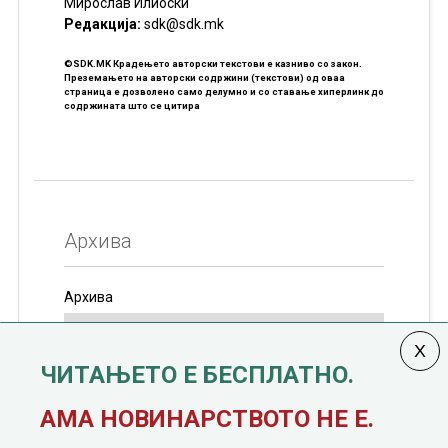
Мирослав Илиоски
Редакцијa:
sdk@sdk.mk
©SDK.MK Крадењето авторски текстови е казниво со закон.
Преземањето на авторски содржини (текстови) од оваа
страница е дозволено само делумно и со ставање хиперлинк до
содржината што се цитира
Архива
Архива
ЧИТАЊЕТО Е БЕСПЛАТНО.
Колумната
САКАМ ДА КАЖАМ
излегува од 12
АМА НОВИНАРСТВОТО НЕ Е.
јануари, 1991 година