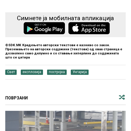
Симнете ја мобилната апликација
©SDK.MK Крадењето авторски текстови е казниво со закон.
Преземањето на авторски содржини (текстови) од оваа страница е
дозволено само делумно и со ставање хиперлинк до содржината
што се цитира
Свет
експлозија
постројка
Унгарија
ПОВРЗАНИ