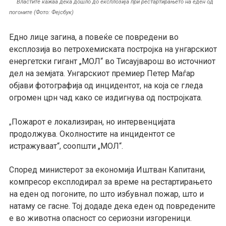
Властите кажаа дека дошло до експлозија при рестартирањето на еден од
погоните (Фото: Фејсбук)
Едно лице загина, а повеќе се повредени во
експлозија во петрохемиската постројка на унгарскиот
енергетски гигант „МОЛ“ во Тисаујварош во источниот
дел на земјата. Унгарскиот премиер Петер Маѓар
објави фотографија од инцидентот, на која се гледа
огромен црн чад како се издигнува од постројката.
Пожарот е локализиран, но интервенцијата
„
продолжува. Околностите на инцидентот се
истражуваат“, соопшти „МОЛ“.
Според министерот за економија Иштван Капитани,
компресор експлодирал за време на рестартирањето
на еден од погоните, по што избувнал пожар, што и
натаму се гасне. Тој додаде дека еден од повредените
е во животна опасност со сериозни изгореници.