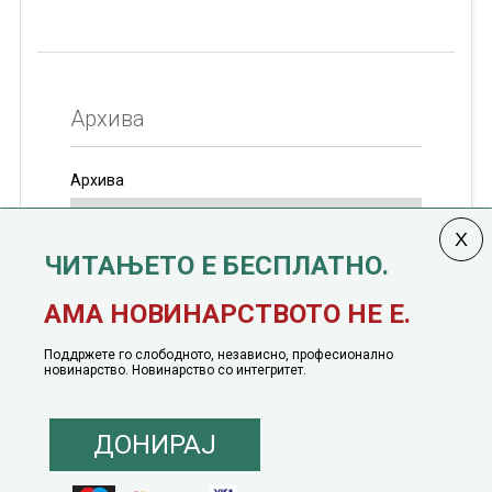
Архива
Архива
ЧИТАЊЕТО Е БЕСПЛАТНО.
Колумната
САКАМ ДА КАЖАМ
излегува од 12
АМА НОВИНАРСТВОТО НЕ Е.
јануари, 1991 година
Поддржете го слободното, независно, професионално
новинарство. Новинарство со интегритет.
ДОНИРАЈ
© 2016 - 2026 Сакам Да Кажам. Сите права задржани |
Маркетинг