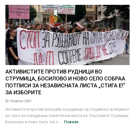
АКТИВИСТИТЕ ПРОТИВ РУДНИЦИ ВО
СТРУМИЦА, БОСИЛОВО И НОВО СЕЛО СОБРАА
ПОТПИСИ ЗА НЕЗАВИСНАТА ЛИСТА „СТИГА Е!“
ЗА ИЗБОРИТЕ
30 август 2021
Активистите против изградба на рудници од Струмичко влегуваат
во трка за освојување советнички места во Општините Струмица,
Босилово и Ново Село. На л ...
Повеќе