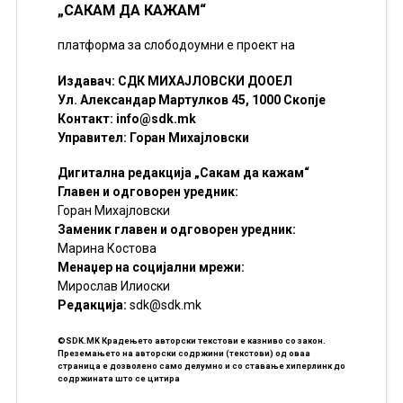
„САКАМ ДА КАЖАМ“
платформа за слободоумни е проект на
Издавач: СДК МИХАЈЛОВСКИ ДООЕЛ
Ул. Александар Мартулков 45, 1000 Скопје
Контакт:
info@sdk.mk
Управител: Горан Михајловски
Дигитална редакција „Сакам да кажам“
Главен и одговорен уредник:
Горан Михајловски
Заменик главен и одговорен уредник:
Марина Костова
Менаџер на социјални мрежи:
Мирослав Илиоски
Редакцијa:
sdk@sdk.mk
©SDK.MK Крадењето авторски текстови е казниво со закон.
Преземањето на авторски содржини (текстови) од оваа
страница е дозволено само делумно и со ставање хиперлинк до
содржината што се цитира