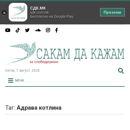
СДК.МК
Преземи
sdk.com.mk
Бесплатно на Google Play
петок, 7 август, 2026
МЕНИ
Таг:
Адрава котлина