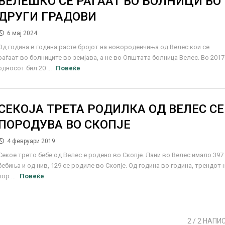
ВЕЛЕШКО СЕ РАЃААТ ВО БОЛНИЦИ ВО
ДРУГИ ГРАДОВИ
6 мај 2024
Од година в година расте бројот на новороденчиња од Велес кои се
раѓаат во болниците во земјава, а не во Општата болница Велес. Во 2017
односот бил 20 ...
Повеќе
СЕКОЈА ТРЕТА РОДИЛКА ОД ВЕЛЕС СЕ
ПОРОДУВА ВО СКОПЈЕ
4 февруари 2019
Секое трето бебе од Велес е родено во Скопје. Лани во Велес имало 397
бебиња и од нив, 129 се родиле во Скопје. Од година во година, трендот 
пор ...
Повеќе
2
/ 2 НАПИ