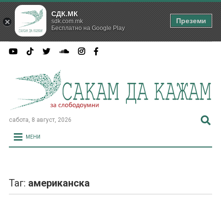
СДК.МК
Преземи
sdk.com.mk
Бесплатно на Google Play
сабота, 8 август, 2026
МЕНИ
Таг:
американска