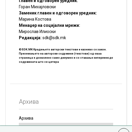
Главен и одговорен уредник:
Горан Михајловски
Заменик главен и одговорен уредник:
Марина Костова
Менаџер на социјални мрежи:
Мирослав Илиоски
Редакцијa:
sdk@sdk.mk
©SDK.MK Крадењето авторски текстови е казниво со закон.
Преземањето на авторски содржини (текстови) од оваа
страница е дозволено само делумно и со ставање хиперлинк до
содржината што се цитира
Архива
Архива