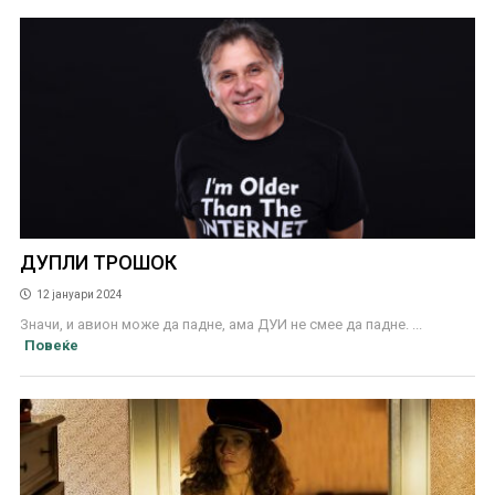
ДУПЛИ ТРОШОК
12 јануари 2024
Значи, и авион може да падне, ама ДУИ не смее да падне. ...
Повеќе