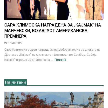
САРА КЛИМОСКА НАГРАДЕНА ЗА „КАЈМАК“ НА
МАНЧЕВСКИ, ВО АВГУСТ АМЕРИКАНСКА
ПРЕМИЕРА
17 јули 2023
Сара Климоска освои награда за најдобра актерка за улогата на
Доста во „Кајмак“ на филмскиот фестивал во Сомбор, Србија.
Кајмак“ играше во главната на ...
Повеќе
Најчитани