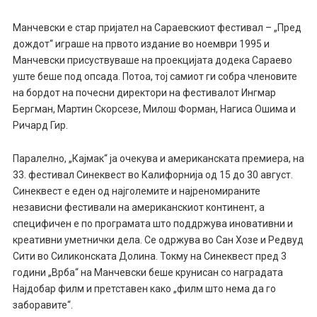
Манчевски е стар пријател на Сараевскиот фестивал – „Пред
дождот“ играше на првото издание во ноември 1995 и
Манчевски присуствуваше на проекцијата додека Сараево
уште беше под опсада. Потоа, тој самиот ги собра членовите
на бордот на почесни директори на фестивалот Ингмар
Бергман, Мартин Скорсезе, Милош Форман, Нагиса Ошима и
Ричард Гир.
Паралелно, „Кајмак“ ја очекува и американската премиера, на
33. фестивал Синеквест во Калифорнија од 15 до 30 август.
Синеквест е еден од најголемите и најреномираните
независни фестивали на американскиот континент, а
специфичен е по програмата што поддржува иновативни и
креативни уметнички дела. Се одржува во Сан Хозе и Редвуд
Сити во Силиконската Долина. Токму на Синеквест пред 3
години „Врба“ на Манчевски беше крунисан со наградата
Најдобар филм и претставен како „филм што нема да го
заборавите“.