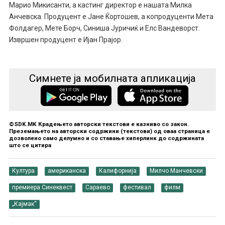
Марио Микисанти, а кастинг директор е нашата Милка
Анчевска. Продуцент е Јане Ќортошев, а копродуценти Мета
Фолдагер, Мете Борч, Синиша Јуричиќ и Елс Вандеворст.
Извршен продуцент е Ијан Прајор.
Симнете ја мобилната апликација
©SDK.MK Крадењето авторски текстови е казниво со закон.
Преземањето на авторски содржини (текстови) од оваа страница е
дозволено само делумно и со ставање хиперлинк до содржината
што се цитира
Култура
американска
Калифорнија
Милчо Манчевски
премиера Синеквест
Сараево
фестивал
филм
„Кајмак“