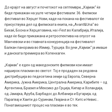
До крајот на август и почетокот на септември, „Кајмак“ ќе
биде прикажан на уште четири фестивали: 36. Филмски
фестивал во Херцег Нови, каде на покана на фестивалот ќе
присуствува дел од филмската екипа, на „Avant&Una“ во
Бихаќ, Босна и Херцеговина, на i-Fest во Калабрија, Италија,
каде ќе бидe прикажанa и ретроспектива на опусот на
Манчевски и во главната конкуренција на фестивалот
Балкан панорама во Измир, Турција. Во јуни „Кајмак“ ја имаше
и данската премиера во Копенхаген.
„Кајмак” е еден од македонските филмови кои имаат
најширок пласман во светот. Тој е продаден за редовна
дистрибуција во педесетина земји од Европа, Северна
Америка, Јужна Америка, Централна Америка, Карибите – од
Аргентина, Бразил и Мексико до Грција, Кипар и Холандија,
од Јамајка, Аруба, Барбадос до Албанија и Бугарија; од
Парагвај и Хаити до Суринам, Гвајана и Ст. Китс и Невис…
Понатамошниот процес на пласман е во тек.