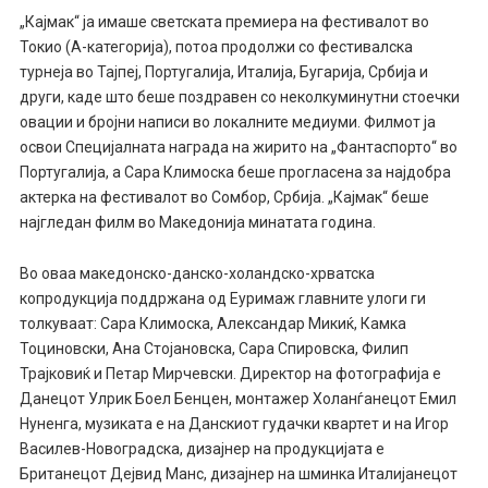
„Кајмак“ ја имаше светската премиера на фестивалот во
Токио (А-категорија), потоа продолжи со фестивалска
турнеја во Тајпеј, Португалија, Италија, Бугарија, Србија и
други, каде што беше поздравен со неколкуминутни стоечки
овации и бројни написи во локалните медиуми. Филмот ја
освои Специјалната награда на жирито на „Фантаспорто“ во
Португалија, а Сара Климоска беше прогласена за најдобра
актерка на фестивалот во Сомбор, Србија. „Кајмак“ беше
најгледан филм во Македонија минатата година.
Во оваа македонско-данско-холандско-хрватска
копродукција поддржана од Еуримаж главните улоги ги
толкуваат: Сара Климоска, Александар Микиќ, Камка
Тоциновски, Ана Стојановска, Сара Спировска, Филип
Трајковиќ и Петар Мирчевски. Директор на фотографија е
Данецот Улрик Боел Бенцен, монтажер Холанѓанецот Емил
Нуненга, музиката е на Данскиот гудачки квартет и на Игор
Василев-Новоградска, дизајнер на продукцијата е
Британецот Дејвид Манс, дизајнер на шминка Италијанецот