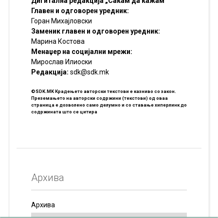
Дигитална редакција „Сакам да кажам“
Главен и одговорен уредник:
Горан Михајловски
Заменик главен и одговорен уредник:
Марина Костова
Менаџер на социјални мрежи:
Мирослав Илиоски
Редакцијa:
sdk@sdk.mk
©SDK.MK Крадењето авторски текстови е казниво со закон.
Преземањето на авторски содржини (текстови) од оваа
страница е дозволено само делумно и со ставање хиперлинк до
содржината што се цитира
Архива
Архива