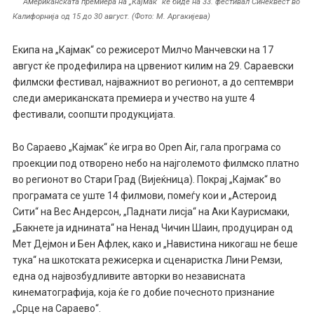
Американската премиера на „Кајмак“ ќе биде на 33. фестивал Синеквест во
Калифорнија од 15 до 30 август. (Фото: М. Аргакијева)
Екипа на „Кајмак“ со режисерот Милчо Манчевски на 17
август ќе продефилира на црвениот килим на 29. Сараевски
филмски фестивал, најважниот во регионот, а до септември
следи американската премиера и учество на уште 4
фестивали, соопшти продукцијата.
Во Сараево „Кајмак“ ќе игра во Open Air, гала програма со
проекции под отворено небо на најголемото филмско платно
во регионот во Стари Град (Вијеќница). Покрај „Кајмак“ во
програмата се уште 14 филмови, помеѓу кои и „Астероид
Сити“ на Вес Андерсон, „Паднати лисја“ на Аки Каурисмаки,
„Бакнете ја иднината“ на Ненад Чичин Шаин, продуциран од
Мет Дејмон и Бен Афлек, како и „Навистина никогаш не беше
тука“ на шкотската режисерка и сценаристка Лини Ремзи,
една од највозбудливите авторки во независната
кинематографија, која ќе го добие почесното признание
„Срце на Сараево“.