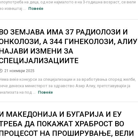
злоупотреба на деца, од кои најмалото е на 3-годишна возраст, се вели
во извештај ...
Повеќе
ВО ЗЕМЈАВА ИМА 37 РАДИОЛОЗИ И
ОНКОЛОЗИ, А 344 ГИНЕКОЛОЗИ, АЛИУ
НАЈАВИ ИЗМЕНИ ЗА
СПЕЦИЈАЛИЗАЦИИТЕ
21 ноември 2025
Нема веќе конкурси за специјализации и за вработувања според желби,
рече денеска министерот за здравство Азир Алиу, претставувајќи ја
анализата на под ...
Повеќе
И МАКЕДОНИЈА И БУГАРИЈА И ЕУ
ТРЕБА ДА ПОКАЖАТ ХРАБРОСТ ВО
ПРОЦЕСОТ НА ПРОШИРУВАЊЕ, ВЕЛИ