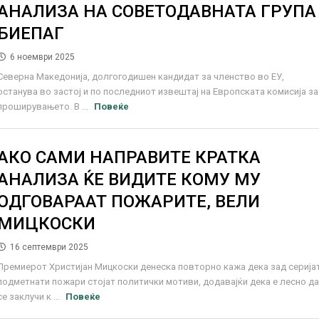
АНАЛИЗА НА СОВЕТОДАВНАТА ГРУПА
БИЕПАГ
6 ноември 2025
Северна Македонија, долгогодишен кандидат за членство во ЕУ,
останува во застој и по последниот извештај на Европската комисија за
проширувањето. В ...
Повеќе
АКО САМИ НАПРАВИТЕ КРАТКА
АНАЛИЗА ЌЕ ВИДИТЕ КОМУ МУ
ОДГОВАРААТ ПОЖАРИТЕ, ВЕЛИ
МИЦКОСКИ
16 септември 2025
Премиерот Христијан Мицкоски денеска повторно кажа дека зад серија
подметнати пожари стојат политички мотиви, додавајќи дека е лесно д
се заклучи к ...
Повеќе