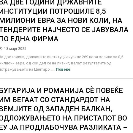
ЗА ДВЕ ГОДИНИ ДРЖАВНИТЕ
ИНСТИТУЦИИ ПОТРОШИЛЕ 8,5
МИЛИОНИ ЕВРА ЗА НОВИ КОЛИ, НА
ТЕНДЕРИТЕ НАЈЧЕСТО СЕ ЈАВУВАЛА
ПО ЕДНА ФИРМА
13 март 2025
За две години, државните институции купиле 269 нови возила за 8,5
милиони евра, од кои дел се на лизинг, велат резултатите од
истражувањето на Центаро ...
Повеќе
БУГАРИЈА И РОМАНИЈА СЀ ПОВЕЌЕ
ИМ БЕГААТ СО СТАНДАРДОТ НА
ЗЕМЈИТЕ ОД ЗАПАДЕН БАЛКАН,
ОДЛОЖУВАЊЕТО НА ПРИСТАПОТ ВО
ЕУ ЈА ПРОДЛАБОЧУВА РАЗЛИКАТА –