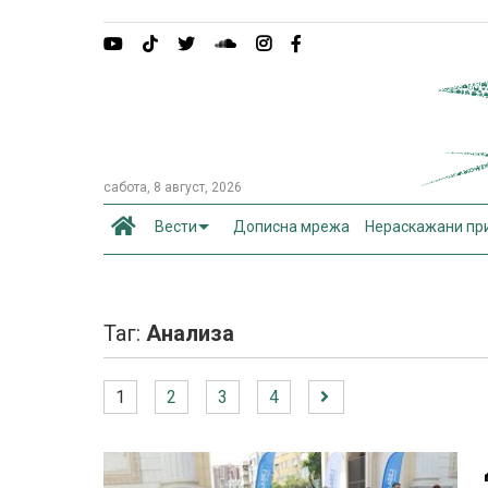
сабота, 8 август, 2026
Вести
Дописна мрежа
Нераскажани пр
Таг:
Анализа
1
2
3
4