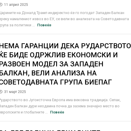
11 април 2025
Царините на Доналд Трамп индиректно ќе го погодат Западен Балкан
преку намалениот извоз во ЕУ, се вели во анализата на Советодавната
група за политики ...
Повеќе
НЕМА ГАРАНЦИИ ДЕКА РУДАРСТВОТ
ЌЕ БИДЕ ОДРЖЛИВ ЕКОНОМСКИ И
РАЗВОЕН МОДЕЛ ЗА ЗАПАДЕН
БАЛКАН, ВЕЛИ АНАЛИЗА НА
СОВЕТОДАВНАТА ГРУПА БИЕПАГ
31 март 2025
Рударството во Југоисточна Европа има вековна традиција. Сепак,
Западен Балкан дури неодамна почна да зазема значајно место во
европските и глобалните ...
Повеќе