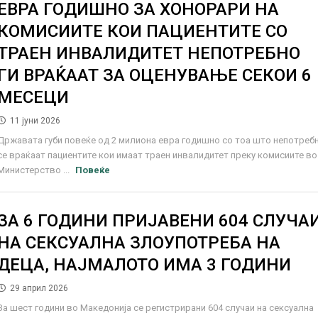
ЕВРА ГОДИШНО ЗА ХОНОРАРИ НА
КОМИСИИТЕ КОИ ПАЦИЕНТИТЕ СО
ТРАЕН ИНВАЛИДИТЕТ НЕПОТРЕБНО
ГИ ВРАЌААТ ЗА ОЦЕНУВАЊЕ СЕКОИ 6
МЕСЕЦИ
11 јуни 2026
Државата губи повеќе од 2 милиона евра годишно со тоа што непотреб
се враќаат пациентите кои имаат траен инвалидитет преку комисиите во
Министерство ...
Повеќе
ЗА 6 ГОДИНИ ПРИЈАВЕНИ 604 СЛУЧА
НА СЕКСУАЛНА ЗЛОУПОТРЕБА НА
ДЕЦА, НАЈМАЛОТО ИМА 3 ГОДИНИ
29 април 2026
За шест години во Македонија се регистрирани 604 случаи на сексуална