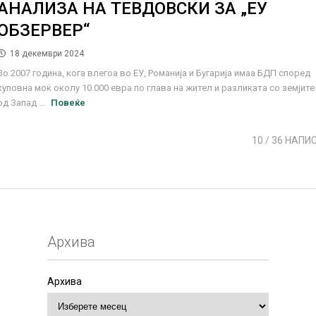
АНАЛИЗА НА ТЕВДОВСКИ ЗА „ЕУ
ОБЗЕРВЕР“
18 декември 2024
Во 2007 година, кога влегоа во ЕУ, Романија и Бугарија имаа БДП според
куповна моќ околу 10.000 евра по глава на жител и разликата со земјите
од Запад ...
Повеќе
10
/ 36 НАПИ
Архива
Архива