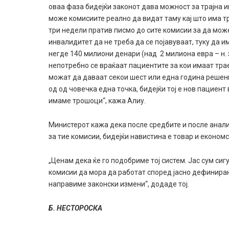
оваа фаза бидејќи законот дава можност за трајна и
може комисиите реално да видат таму кај што има тр
три недели пратив писмо до сите комисии за да мож
инвалидитет да не треба да се појавуваат, туку да 
негде 140 милиони денари (над 2 милиона евра – н.
непотребно се враќаат пациентите за кои имаат траe
можат да даваат секои шест или една година решен
од од човечка една точка, бидејќи тој е нов пациент
имаме трошоци“, кажа Алиу.
Министерот кажа дека после средбите и после анали
за тие комисии, бидејќи навистина е товар и економ
„Ценам дека ќе го подобриме тој систем. Јас сум си
комисии да мора да работат според јасно дефиниран
направиме законски измени“, додаде тој.
Б. НЕСТОРОСКА