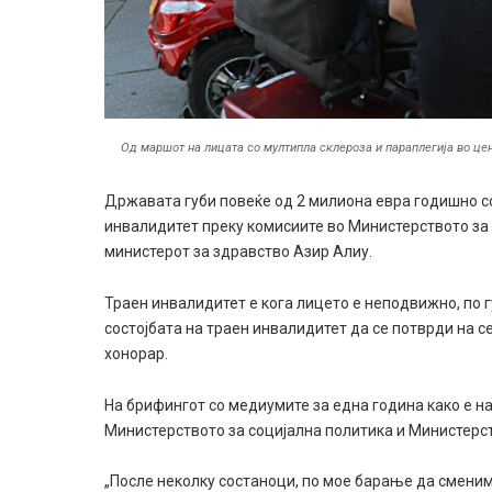
Од маршот на лицата со мултипла склероза и параплегија во цент
Државата губи повеќе од 2 милиона евра годишно с
инвалидитет преку комисиите во Министерството за 
министерот за здравство Азир Алиу.
Траен инвалидитет е кога лицето е неподвижно, по 
состојбата на траен инвалидитет да се потврди на с
хонорар.
На брифингот со медиумите за една година како е н
Министерството за социјална политика и Министерст
„После неколку состаноци, по мое барање да смениме