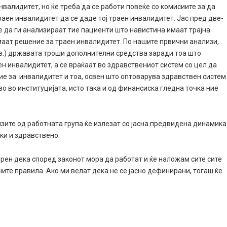
нвалидитет, но ќе треба да се работи повеќе со комисиите за да
аен инвалидитет да се даде тој траен инвалидитет. Јас пред две-
е да ги анализираат тие пациенти што навистина имаат трајна
имаат решение за траен инвалидитет. По нашите првични анализи,
 з.) државата троши дополнителни средства заради тоа што
н инвалидитет, а се враќаaт во здравствениот систем со цел да
ие за инвалидитет и тоа, освен што оптоварува здравствен систем
 во во институцијата, исто така и од финансиска гледна точка ние
зите од работната група ќе излезат со јасна предвидена динамика
ски и здравствено.
гурен дека според законот мора да работат и ќе наложам сите сите
ите правила. Ако ми велат дека не се јасно дефинирани, тогаш ќе