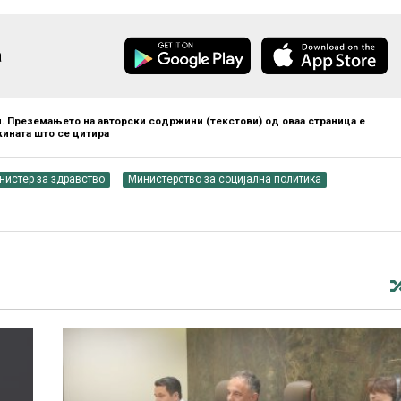
а
. Преземањето на авторски содржини (текстови) од оваа страница е
ината што се цитира
нистер за здравство
Министерство за социјална политика