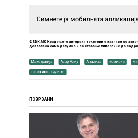
Симнете ја мобилната апликациј
©SDK.MK Крадењето авторски текстови е казниво со закон
дозволено само делумно и со ставање хиперлинк до содрж
Македонија
Азир Алиу
Анализа
комисии
ми
траен инвалидитет
ПОВРЗАНИ