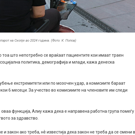
арот на Скопје во 2024 година. (Фото: К. Попов)
о тоа што непотребно се враќаат пациентите кои имаат траен
социјална политика, демографија и млади, кажа денеска
губење екстремитети или по мозочен удар, а комисиите бараат
екои 6 месеци. За учество во комисииите на членовите им следи
а оваа функција, Алиу кажа дека е направена работна група помеѓу
вото за здравство.
 и закон ако треба, нѐ известија дека закон не треба да се смени 