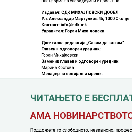
платформа за слободоумни е проект на
Издавач: СДК МИХАЈЛОВСКИ ДООЕЛ
Ул. Александар Мартулков 45, 1000 Скопје
Контакт:
info@sdk.mk
Управител: Горан Михајловски
Дигитална редакција „Сакам да кажам“
Главен и одговорен уредник:
Горан Михајловски
Заменик главен и одговорен уредник:
Марина Костова
Менаџер на социјални мрежи:
Мирослав Илиоски
Редакцијa:
sdk@sdk.mk
ЧИТАЊЕТО Е БЕСПЛА
©SDK.MK Крадењето авторски текстови е казниво со закон.
Преземањето на авторски содржини (текстови) од оваа
страница е дозволено само делумно и со ставање хиперлинк
до содржината што се цитира
АМА НОВИНАРСТВОТО 
Поддржете го слободното, независно, профес