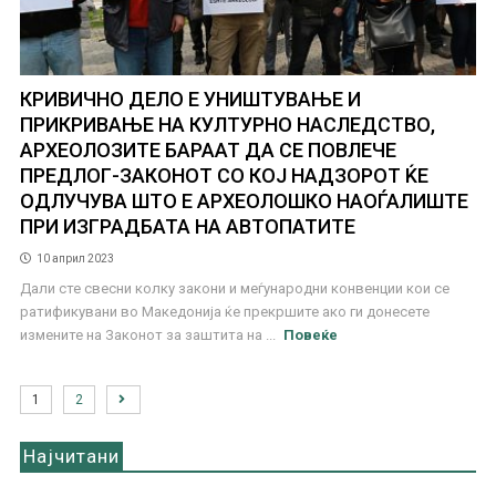
КРИВИЧНО ДЕЛО Е УНИШТУВАЊЕ И
ПРИКРИВАЊЕ НА КУЛТУРНО НАСЛЕДСТВО,
АРХЕОЛОЗИТЕ БАРААТ ДА СЕ ПОВЛЕЧЕ
ПРЕДЛОГ-ЗАКОНОТ СО КОЈ НАДЗОРОТ ЌЕ
ОДЛУЧУВА ШТО Е АРХЕОЛОШКО НАОЃАЛИШТЕ
ПРИ ИЗГРАДБАТА НА АВТОПАТИТЕ
10 април 2023
Дали сте свесни колку закони и меѓународни конвенции кои се
ратификувани во Македонија ќе прекршите ако ги донесете
измените на Законот за заштита на ...
Повеќе
1
2
Најчитани