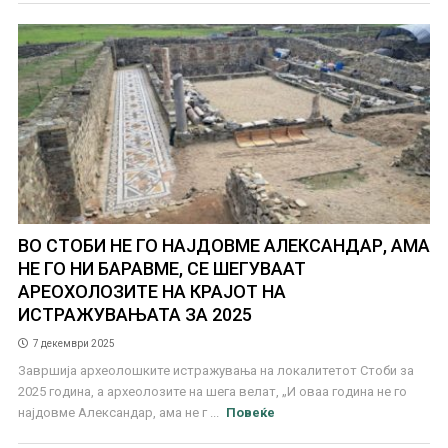
ВО СТОБИ НЕ ГО НАЈДОВМЕ АЛЕКСАНДАР, АМА
НЕ ГО НИ БАРАВМЕ, СЕ ШЕГУВААТ
АРЕОХОЛОЗИТЕ НА КРАЈОТ НА
ИСТРАЖУВАЊАТА ЗА 2025
7 декември 2025
Завршија археолошките истражувања на локалитетот Стоби за
2025 година, а археолозите на шега велат, „И оваа година не го
најдовме Александар, ама не г ...
Повеќе