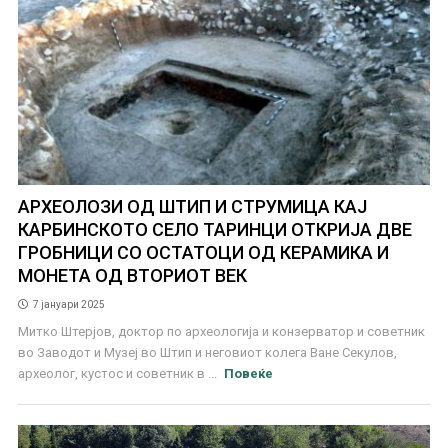
АРХЕОЛОЗИ ОД ШТИП И СТРУМИЦА КАЈ
КАРБИНСКОТО СЕЛО ТАРИНЦИ ОТКРИЈА ДВЕ
ГРОБНИЦИ СО ОСТАТОЦИ ОД КЕРАМИКА И
МОНЕТА ОД ВТОРИОТ ВЕК
7 јануари 2025
Митко Штерјов, доктор по археологија и конзерватор и советник
во Заводот и Музеј во Штип и неговиот колега Ване Секулов,
археолог, кустос и советник в ...
Повеќе