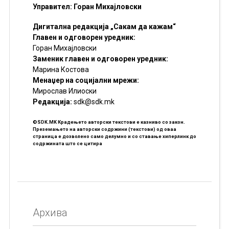
Управител: Горан Михајловски
Дигитална редакција „Сакам да кажам“
Главен и одговорен уредник:
Горан Михајловски
Заменик главен и одговорен уредник:
Марина Костова
Менаџер на социјални мрежи:
Мирослав Илиоски
Редакцијa:
sdk@sdk.mk
©SDK.MK Крадењето авторски текстови е казниво со закон.
Преземањето на авторски содржини (текстови) од оваа
страница е дозволено само делумно и со ставање хиперлинк до
содржината што се цитира
Архива