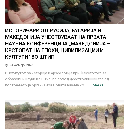
ИСТОРИЧАРИ ОД РУСИЈА, БУГАРИЈА И
МАКЕДОНИЈА УЧЕСТВУВААТ НА ПРВАТА
НАУЧНА КОНФЕРЕНЦИЈА „МАКЕДОНИЈА –
КРСТОПАТ НА ЕПОХИ, ЦИВИЛИЗАЦИИ И
КУЛТУРИ“ ВО ШТИП
23 ноември 2023
Институтот за историја и археологија при Факултетот за
образовни науки во Штип, по повод десетгодишнината од
постоењето ја организира Првата научна ко ...
Повеќе