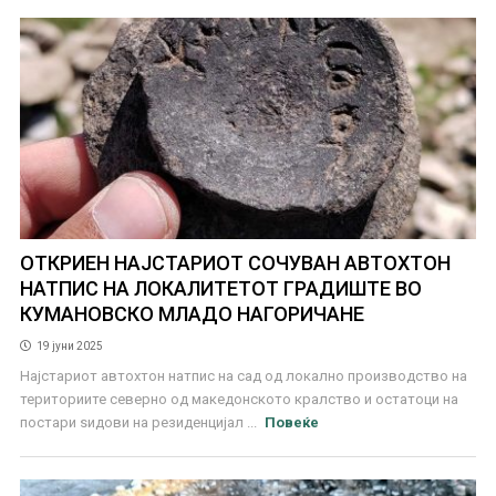
ОТКРИЕН НАЈСТАРИОТ СОЧУВАН АВТОХТОН
НАТПИС НА ЛОКАЛИТЕТОТ ГРАДИШТЕ ВО
КУМАНОВСКО МЛАДО НАГОРИЧАНЕ
19 јуни 2025
Најстариот автохтон натпис на сад од локално производство на
териториите северно од македонското кралство и остатоци на
постари ѕидови на резиденцијал ...
Повеќе