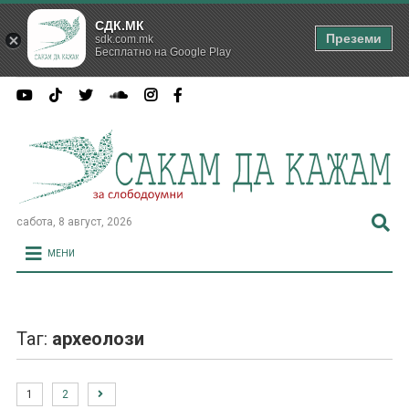
СДК.МК
Преземи
sdk.com.mk
Бесплатно на Google Play
сабота, 8 август, 2026
МЕНИ
Таг:
археолози
1
2