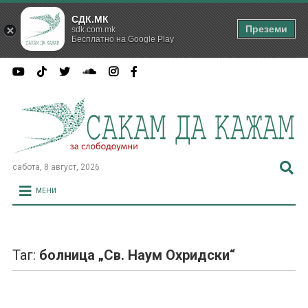
СДК.МК
Преземи
sdk.com.mk
Бесплатно на Google Play
сабота, 8 август, 2026
МЕНИ
Таг:
болница „Св. Наум Охридски“