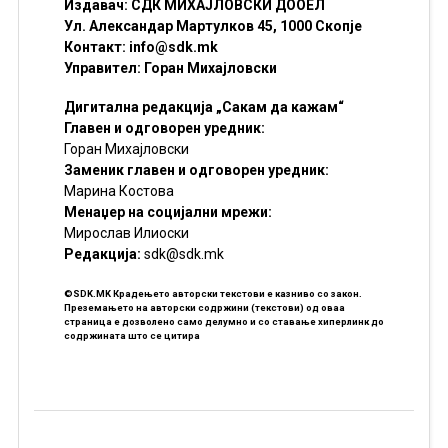
Издавач: СДК МИХАЈЛОВСКИ ДООЕЛ
Ул. Александар Мартулков 45, 1000 Скопје
Контакт:
info@sdk.mk
Управител: Горан Михајловски
Дигитална редакција „Сакам да кажам“
Главен и одговорен уредник:
Горан Михајловски
Заменик главен и одговорен уредник:
Марина Костова
Менаџер на социјални мрежи:
Мирослав Илиоски
Редакцијa:
sdk@sdk.mk
©SDK.MK Крадењето авторски текстови е казниво со закон.
Преземањето на авторски содржини (текстови) од оваа
страница е дозволено само делумно и со ставање хиперлинк до
содржината што се цитира