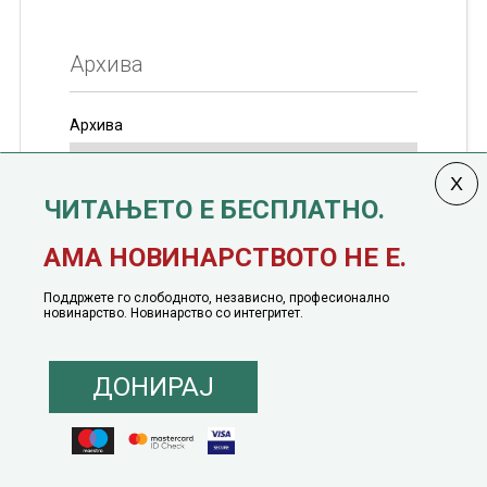
Архива
Архива
ЧИТАЊЕТО Е БЕСПЛАТНО.
Колумната
САКАМ ДА КАЖАМ
излегува од 12
АМА НОВИНАРСТВОТО НЕ Е.
јануари, 1991 година
Поддржете го слободното, независно, професионално
новинарство. Новинарство со интегритет.
ДОНИРАЈ
© 2016 - 2026 Сакам Да Кажам. Сите права задржани |
Маркетинг
понуда
|
Понуда за политичко рекламирање
|
Политика на приватност
|
Политика на инклузија
|
Кодекс на однесување