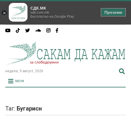
СДК.МК
Преземи
sdk.com.mk
Бесплатно на Google Play
недела, 9 август, 2026
МЕНИ
Таг:
Бугарисн