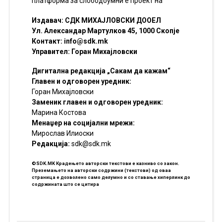
платформа за слободоумни е проект на
Издавач: СДК МИХАЈЛОВСКИ ДООЕЛ
Ул. Александар Мартулков 45, 1000 Скопје
Контакт:
info@sdk.mk
Управител: Горан Михајловски
Дигитална редакција „Сакам да кажам“
Главен и одговорен уредник:
Горан Михајловски
Заменик главен и одговорен уредник:
Марина Костова
Менаџер на социјални мрежи:
Мирослав Илиоски
Редакцијa:
sdk@sdk.mk
©SDK.MK Крадењето авторски текстови е казниво со закон.
Преземањето на авторски содржини (текстови) од оваа
страница е дозволено само делумно и со ставање хиперлинк до
содржината што се цитира