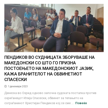
ПЕНДИКОВ ВО СУДНИЦАТА ЗБОРУВАШЕ НА
МАКЕДОНСКИ СО ШТО ГО ПРИЗНА
ПОСТОЕЊЕТО НА МАКЕДОНСКИОТ ЈАЗИК,
КАЖА БРАНИТЕЛОТ НА ОБВИНЕТИОТ
СПАСЕСКИ
1 декември 2023
Денеска во Охрид одново започна судската постапка против
охриѓанецот Илија Спасески, обвинет за тепањето на
сограѓанинот Христијан Пендиков кој се сме ...
Повеќе