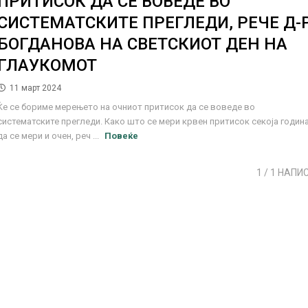
ПРИТИСОК ДА СЕ ВОВЕДЕ ВО
СИСТЕМАТСКИТЕ ПРЕГЛЕДИ, РЕЧЕ Д-
БОГДАНОВА НА СВЕТСКИОТ ДЕН НА
ГЛАУКОМОТ
11 март 2024
Ќе се бориме мерењето на очниот притисок да се воведе во
систематските прегледи. Како што се мери крвен притисок секоја година
да се мери и очен, реч ...
Повеќе
1
/ 1 НАПИ