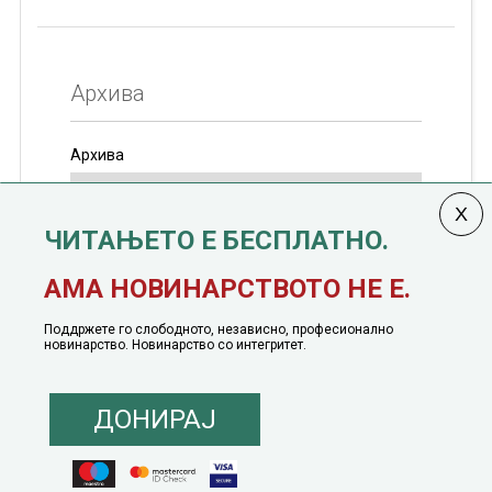
Архива
Архива
ЧИТАЊЕТО Е БЕСПЛАТНО.
Колумната
САКАМ ДА КАЖАМ
излегува од 12
АМА НОВИНАРСТВОТО НЕ Е.
јануари, 1991 година
Поддржете го слободното, независно, професионално
новинарство. Новинарство со интегритет.
ДОНИРАЈ
© 2016 - 2026 Сакам Да Кажам. Сите права задржани |
Маркетинг
понуда
|
Понуда за политичко рекламирање
|
Политика на приватност
|
Политика на инклузија
|
Кодекс на однесување