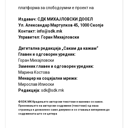
платформа за слободоумни е проект на
Издавач: СДК МИХАЈЛОВСКИ ДООЕЛ
Ул. Александар Мартулков 45, 1000 Скопје
Контакт:
info@sdk.mk
Управител: Горан Михајловски
Дигитална редакција „Сакам да кажам“
Главен и одговорен уредник:
Горан Михајловски
Заменик главен и одговорен уредник:
Марина Костова
Менаџер на социјални мрежи:
Мирослав Илиоски
Редакцијa:
sdk@sdk.mk
©SDK.MK Крадењето авторски текстови е казниво со закон.
Преземањето на авторски содржини (текстови) од оваа
страница е дозволено само делумно и со ставање хиперлинк до
содржината што се цитира