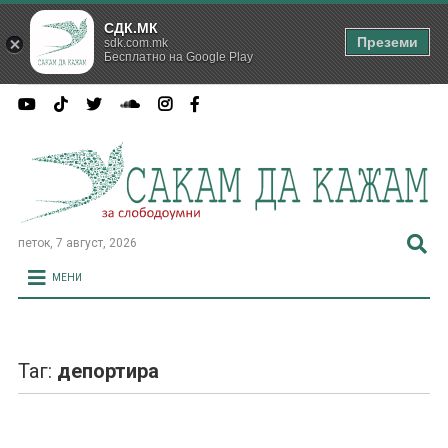
СДК.МК
Преземи
sdk.com.mk
Бесплатно на Google Play
петок, 7 август, 2026
МЕНИ
Таг:
депортира