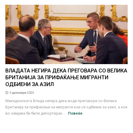
ВЛАДАТА НЕГИРА ДЕКА ПРЕГОВАРА СО ВЕЛИКА
БРИТАНИЈА ЗА ПРИФАЌАЊЕ МИГРАНТИ
ОДБИЕНИ ЗА АЗИЛ
5 декември 2025
Македонската Влада негира дека води преговори со Велика
Британија за прифаќање на мигранти кои се одбиени за азил, а кои
во земјава би биле депортиран ...
Повеќе