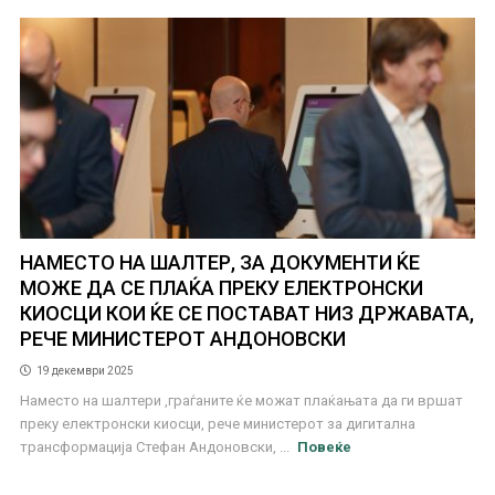
НАМЕСТО НА ШАЛТЕР, ЗА ДОКУМЕНТИ ЌЕ
МОЖЕ ДА СЕ ПЛАЌА ПРЕКУ ЕЛЕКТРОНСКИ
КИОСЦИ КОИ ЌЕ СЕ ПОСТАВАТ НИЗ ДРЖАВАТА,
РЕЧЕ МИНИСТЕРОТ АНДОНОВСКИ
19 декември 2025
Наместо на шалтери ,граѓаните ќе можат плаќањата да ги вршат
преку електронски киосци, рече министерот за дигитална
трансформација Стефан Андоновски, ...
Повеќе