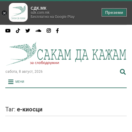
СДК.МК
Преземи
sdk.com.mk
Бесплатно на Google Play
сабота, 8 август, 2026
МЕНИ
Таг:
е-киосци