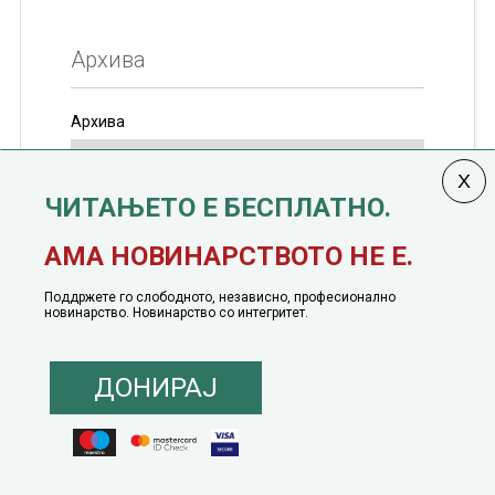
Архива
Архива
ЧИТАЊЕТО Е БЕСПЛАТНО.
Колумната
САКАМ ДА КАЖАМ
излегува од 12
АМА НОВИНАРСТВОТО НЕ Е.
јануари, 1991 година
Поддржете го слободното, независно, професионално
новинарство. Новинарство со интегритет.
ДОНИРАЈ
© 2016 - 2026 Сакам Да Кажам. Сите права задржани |
Маркетинг
понуда
|
Понуда за политичко рекламирање
|
Политика на приватност
|
Политика на инклузија
|
Кодекс на однесување