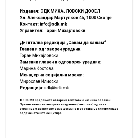
Издавач: СДК МИХАЈЛОВСКИ ДООЕЛ
Ул. Александар Мартулков 45, 1000 Скопје
Контакт:
info@sdk.mk
Управител: Горан Михајловски
Дигитална редакција „Сакам да кажам“
Главен и одговорен уредник:
Горан Михајловски
Заменик главен и одговорен уредник:
Марина Костова
Менаџер на социјални мрежи:
Мирослав Илиоски
Редакцијa:
sdk@sdk.mk
©SDK.MK Крадењето авторски текстови е казниво со закон.
Преземањето на авторски содржини (текстови) од оваа
страница е дозволено само делумно и со ставање хиперлинк до
содржината што се цитира